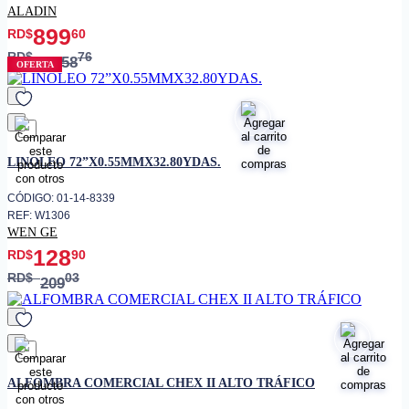
ALADIN
899
RD$
60
RD$
76
1,458
OFERTA
favorito
LINOLEO 72”X0.55MMX32.80YDAS.
CÓDIGO: 01-14-8339
REF: W1306
WEN GE
128
RD$
90
RD$
03
209
favorito
ALFOMBRA COMERCIAL CHEX II ALTO TRÁFICO