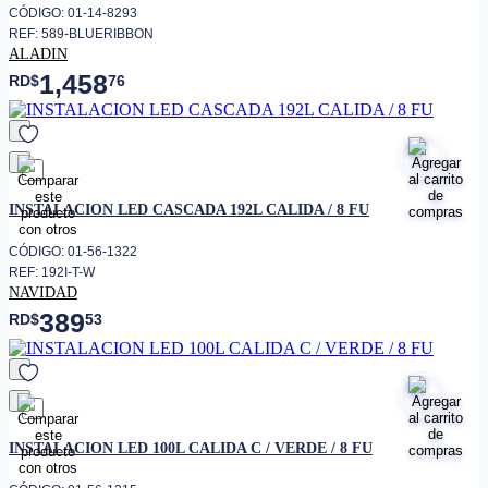
CÓDIGO: 01-14-8293
REF: 589-BLUERIBBON
ALADIN
1,458
RD$
76
favorito
INSTALACION LED CASCADA 192L CALIDA / 8 FU
CÓDIGO: 01-56-1322
REF: 192I-T-W
NAVIDAD
389
RD$
53
favorito
INSTALACION LED 100L CALIDA C / VERDE / 8 FU