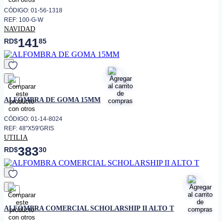
CÓDIGO: 01-56-1318
REF: 100-G-W
NAVIDAD
141
RD$
85
favorito
ALFOMBRA DE GOMA 15MM
CÓDIGO: 01-14-8024
REF: 48"X59'GRIS
UTILIA
383
RD$
30
favorito
ALFOMBRA COMERCIAL SCHOLARSHIP II ALTO T