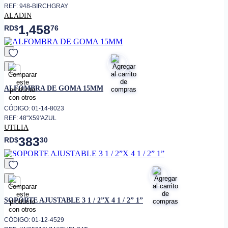
REF: 948-BIRCHGRAY
ALADIN
1,458
RD$
76
favorito
ALFOMBRA DE GOMA 15MM
CÓDIGO: 01-14-8023
REF: 48"X59'AZUL
UTILIA
383
RD$
30
favorito
SOPORTE AJUSTABLE 3 1 / 2”X 4 1 / 2” 1”
CÓDIGO: 01-12-4529