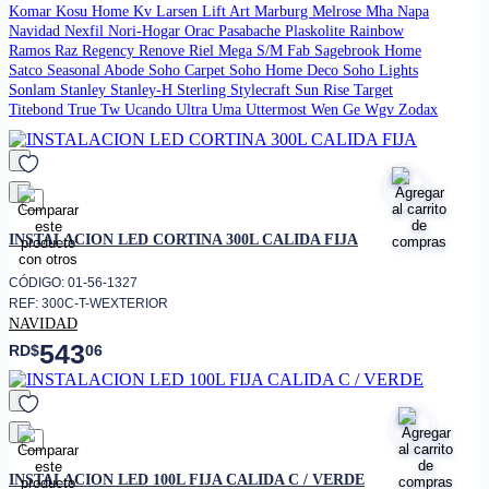
Komar
Kosu Home
Kv
Larsen
Lift Art
Marburg
Melrose
Mha
Napa
Navidad
Nexfil
Nori-Hogar
Orac
Pasabache
Plaskolite
Rainbow
Ramos
Raz
Regency
Renove
Riel Mega
S/M Fab
Sagebrook Home
Satco
Seasonal Abode
Soho Carpet
Soho Home Deco
Soho Lights
Sonlam
Stanley
Stanley-H
Sterling
Stylecraft
Sun Rise
Target
Titebond
True
Tw
Ucando
Ultra
Uma
Uttermost
Wen Ge
Wgv
Zodax
favorito
INSTALACION LED CORTINA 300L CALIDA FIJA
CÓDIGO: 01-56-1327
REF: 300C-T-WEXTERIOR
NAVIDAD
543
RD$
06
favorito
INSTALACION LED 100L FIJA CALIDA C / VERDE