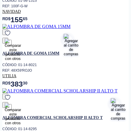
CÓDIGO: 01-56-1315
REF: 100F-G-W
NAVIDAD
155
RD$
65
favorito
ALFOMBRA DE GOMA 15MM
CÓDIGO: 01-14-8021
REF: 48X59'ROJO
UTILIA
383
RD$
30
favorito
ALFOMBRA COMERCIAL SCHOLARSHIP II ALTO T
CÓDIGO: 01-14-8295