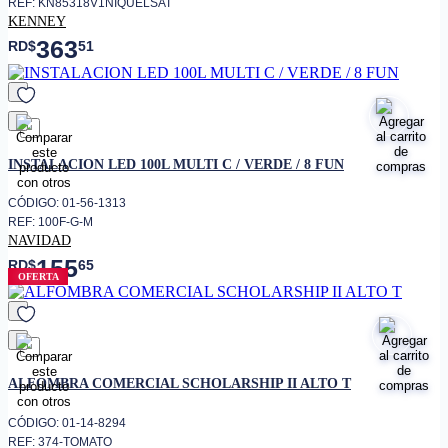
REF: KN85318V1NIQUELSAT
KENNEY
363
RD$
51
favorito
INSTALACION LED 100L MULTI C / VERDE / 8 FUN
CÓDIGO: 01-56-1313
REF: 100F-G-M
NAVIDAD
155
RD$
65
OFERTA
favorito
ALFOMBRA COMERCIAL SCHOLARSHIP II ALTO T
CÓDIGO: 01-14-8294
REF: 374-TOMATO