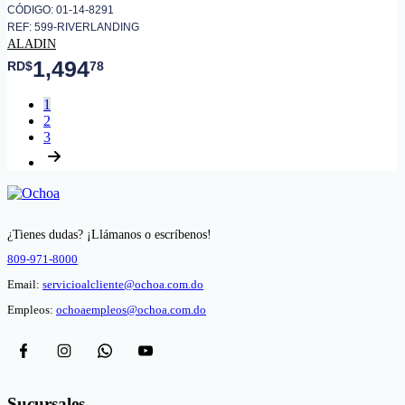
CÓDIGO: 01-14-8291
REF: 599-RIVERLANDING
ALADIN
1,494
RD$
78
1
2
3
¿Tienes dudas? ¡Llámanos o escríbenos!
809-971-8000
Email:
servicioalcliente@ochoa.com.do
Empleos:
ochoaempleos@ochoa.com.do
Sucursales