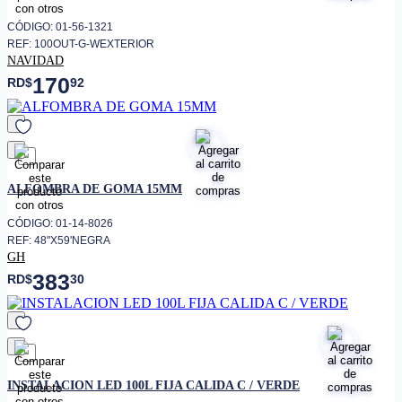
CÓDIGO: 01-56-1321
REF: 100OUT-G-WEXTERIOR
NAVIDAD
170
RD$
92
favorito
ALFOMBRA DE GOMA 15MM
CÓDIGO: 01-14-8026
REF: 48"X59'NEGRA
GH
383
RD$
30
favorito
INSTALACION LED 100L FIJA CALIDA C / VERDE