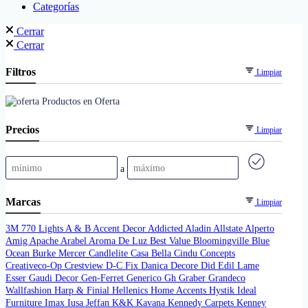
Categorías
Cerrar
Cerrar
Filtros
Limpiar
Productos en Oferta
Precios
Limpiar
a
Marcas
Limpiar
3M
770 Lights
A & B
Accent Decor
Addicted
Aladin
Allstate
Alperto
Amig
Apache
Arabel
Aroma De Luz
Best Value
Bloomingville
Blue
Ocean
Burke Mercer
Candlelite
Casa Bella
Cindu
Concepts
Creativeco-Op
Crestview
D-C Fix
Danica
Decore
Did
Edil Lame
Esser
Gaudi Decor
Gen-Ferret
Generico
Gh
Graber
Grandeco
Wallfashion
Harp & Finial
Hellenics
Home Accents
Hystik
Ideal
Furniture
Imax
Iusa
Jeffan
K&K
Kavana
Kennedy Carpets
Kenney