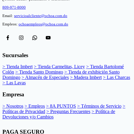
809-971-8000
Email:
servicioalcliente@ochoa.com.do
Empleos:
ochoaempleos@ochoa.com.do
Sucursales
> Tienda Imbert
> Tienda Carmelitas, Licey
> Tienda Bartolomé
Colón
> Tienda Santo Domingo
> Tienda de exhibición Santo
Domingo
> Almacén de Especiales
> Madera Imbert
> Las Charcas
> Las Lavas
Empresa
> Nosotros
> Empleos
> 8A PUNTOS
> Términos de Servicio
>
Políticas de Privacidad
> Preguntas Frecuentes
> Política de
Devoluciones y/o Cambios
PAGA SEGURO