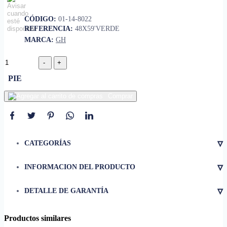
CÓDIGO:
01-14-8022
REFERENCIA:
48X59'VERDE
MARCA:
GH
PIE
Comprar
▿
CATEGORÍAS
▿
INFORMACION DEL PRODUCTO
• Tamaño
48 pulgadas x 59 pies
▿
DETALLE DE GARANTÍA
• Alfombra para interiores y
exteriores.
• Ayuda a mantener la suciedad
Productos similares
fuera de los pisos.