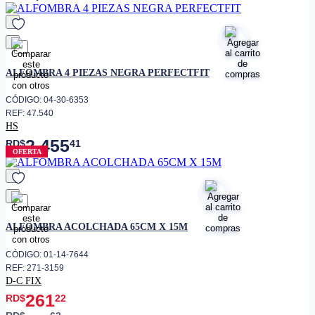
favorito
ALFOMBRA 4 PIEZAS NEGRA PERFECTFIT
CÓDIGO: 04-30-6353
REF: 47.540
HS
2,455
RD$
41
OFERTA
favorito
ALFOMBRA ACOLCHADA 65CM X 15M
CÓDIGO: 01-14-7644
REF: 271-3159
D-C FIX
261
RD$
22