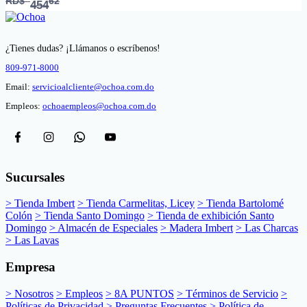
RD$
62
454
¿Tienes dudas? ¡Llámanos o escríbenos!
809-971-8000
Email:
servicioalcliente@ochoa.com.do
Empleos:
ochoaempleos@ochoa.com.do
Sucursales
> Tienda Imbert
> Tienda Carmelitas, Licey
> Tienda Bartolomé
Colón
> Tienda Santo Domingo
> Tienda de exhibición Santo
Domingo
> Almacén de Especiales
> Madera Imbert
> Las Charcas
> Las Lavas
Empresa
> Nosotros
> Empleos
> 8A PUNTOS
> Términos de Servicio
>
Políticas de Privacidad
> Preguntas Frecuentes
> Política de