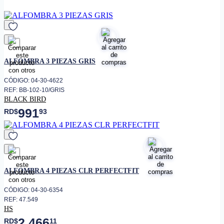
favorito
ALFOMBRA 3 PIEZAS GRIS
CÓDIGO: 04-30-4622
REF: BB-102-10/GRIS
BLACK BIRD
991
RD$
93
favorito
ALFOMBRA 4 PIEZAS CLR PERFECTFIT
CÓDIGO: 04-30-6354
REF: 47.549
HS
2,466
RD$
11