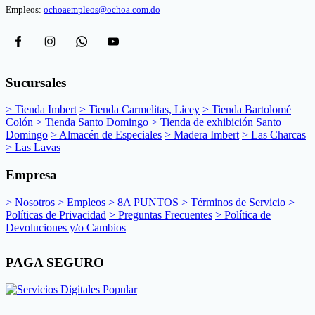
Empleos:
ochoaempleos@ochoa.com.do
Sucursales
> Tienda Imbert
> Tienda Carmelitas, Licey
> Tienda Bartolomé
Colón
> Tienda Santo Domingo
> Tienda de exhibición Santo
Domingo
> Almacén de Especiales
> Madera Imbert
> Las Charcas
> Las Lavas
Empresa
> Nosotros
> Empleos
> 8A PUNTOS
> Términos de Servicio
>
Políticas de Privacidad
> Preguntas Frecuentes
> Política de
Devoluciones y/o Cambios
PAGA SEGURO