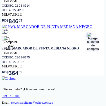
CÓDIGO: 02-28-8614
REF: 48-22-4256
MILWAUKEE
846
RD$
59
favorito
2PAQ. MARCADOR DE PUNTA MEDIANA NEGRO
CÓDIGO: 02-28-8375
REF: 48-22-3102
MILWAUKEE
364
RD$
55
¿Tienes dudas? ¡Llámanos o escríbenos!
809-971-8000
Email:
servicioalcliente@ochoa.com.do