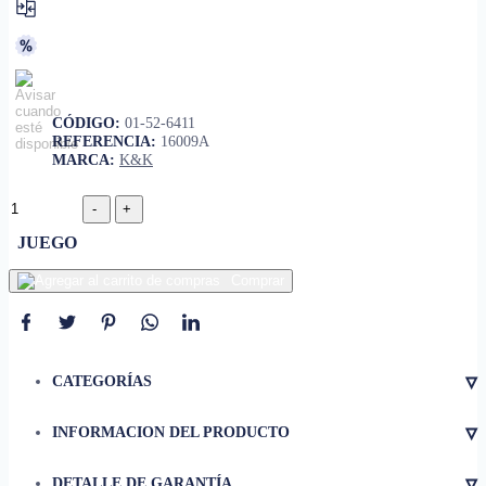
CÓDIGO:
01-52-6411
REFERENCIA:
16009A
MARCA:
K&K
JUEGO
Comprar
▿
CATEGORÍAS
▿
INFORMACION DEL PRODUCTO
• Set de 2 piezas
▿
DETALLE DE GARANTÍA
• Material
Metal Oscuro