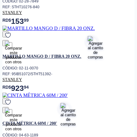
CÓDIGO: 02-28-7849
REF: STHT10276-840
STANLEY
153
RD$
99
favorito
MARTILLO MANGO D / FIBRA 20 ONZ.
CÓDIGO: 02-11-0070
REF: 95IB51072/STHT51392-
STANLEY
923
RD$
94
favorito
CINTA MÉTRICA 60M / 200'
CÓDIGO: 04-63-1189