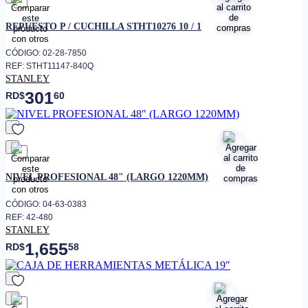
favorito
REPUESTO P / CUCHILLA STHT10276 10 / 1
CÓDIGO: 02-28-7850
REF: STHT11147-840Q
STANLEY
301
RD$
60
favorito
NIVEL PROFESIONAL 48" (LARGO 1220MM)
CÓDIGO: 04-63-0383
REF: 42-480
STANLEY
1,655
RD$
58