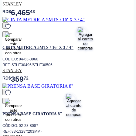
STANLEY
6,465
RD$
43
favorito
CINTA METRICA 5MTS / 16' X 3 / 4"
CÓDIGO: 04-63-3960
REF: STHT30496/STHT30505
STANLEY
359
RD$
72
favorito
PRENSA BASE GIRATORIA 8''
CÓDIGO: 02-28-8087
REF: 83-1328''(203MM)