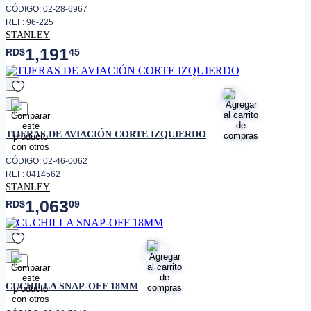
CÓDIGO: 02-28-6967
REF: 96-225
STANLEY
1,191
RD$
45
favorito
TIJERAS DE AVIACIÓN CORTE IZQUIERDO
CÓDIGO: 02-46-0062
REF: 0414562
STANLEY
1,063
RD$
09
favorito
CUCHILLA SNAP-OFF 18MM