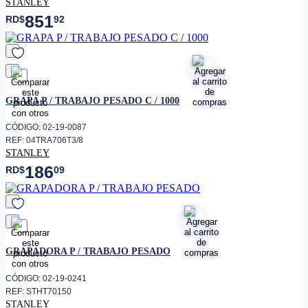
STANLEY
851
RD$
92
favorito
GRAPA P / TRABAJO PESADO C / 1000
CÓDIGO: 02-19-0087
REF: 04TRA706T3/8
STANLEY
186
RD$
09
favorito
GRAPADORA P / TRABAJO PESADO
CÓDIGO: 02-19-0241
REF: STHT70150
STANLEY