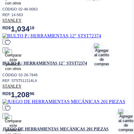
CÓDIGO: 02-46-0063
REF: 14-563
STANLEY
1,034
RD$
18
favorito
BULTO P / HERRAMIENTAS 12" STST72374
CÓDIGO: 02-28-7846
REF: STST512114LA
STANLEY
1,208
RD$
96
favorito
JUEGO DE HERRAMIENTAS MECÁNICAS 201 PIEZAS