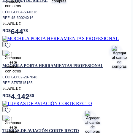
ESCUADRA DE METAL
CÓDIGO: 04-63-0216
REF: 45-60024X16
STANLEY
644
RD$
78
favorito
MOCHILA PORTA HERRAMIENTAS PROFESIONAL
CÓDIGO: 02-28-7848
REF: STST515155
STANLEY
4,142
RD$
80
favorito
TIJERAS DE AVIACIÓN CORTE RECTO