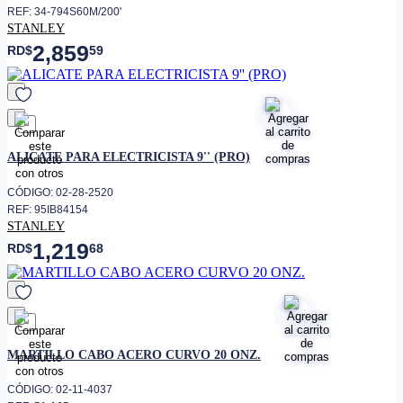
REF: 34-794S60M/200'
STANLEY
2,859
RD$
59
favorito
ALICATE PARA ELECTRICISTA 9'' (PRO)
CÓDIGO: 02-28-2520
REF: 95IB84154
STANLEY
1,219
RD$
68
favorito
MARTILLO CABO ACERO CURVO 20 ONZ.
CÓDIGO: 02-11-4037