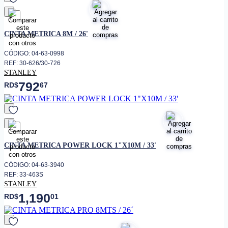
favorito
CINTA METRICA 8M / 26'
CÓDIGO: 04-63-0998
REF: 30-626/30-726
STANLEY
792
RD$
67
favorito
CINTA METRICA POWER LOCK 1"X10M / 33'
CÓDIGO: 04-63-3940
REF: 33-463S
STANLEY
1,190
RD$
01