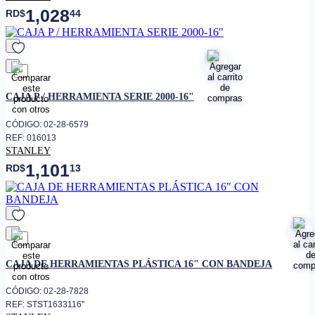
1,028
RD$
44
favorito
CAJA P / HERRAMIENTA SERIE 2000-16"
CÓDIGO: 02-28-6579
REF: 016013
STANLEY
1,101
RD$
13
favorito
CAJA DE HERRAMIENTAS PLÁSTICA 16" CON BANDEJA
CÓDIGO: 02-28-7828
REF: STST1633116"