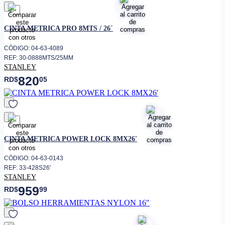
favorito
CINTA METRICA PRO 8MTS / 26´
CÓDIGO: 04-63-4089
REF: 30-0888MTS/25MM
STANLEY
820
RD$
05
favorito
CINTA METRICA POWER LOCK 8MX26'
CÓDIGO: 04-63-0143
REF: 33-428S26'
STANLEY
959
RD$
99