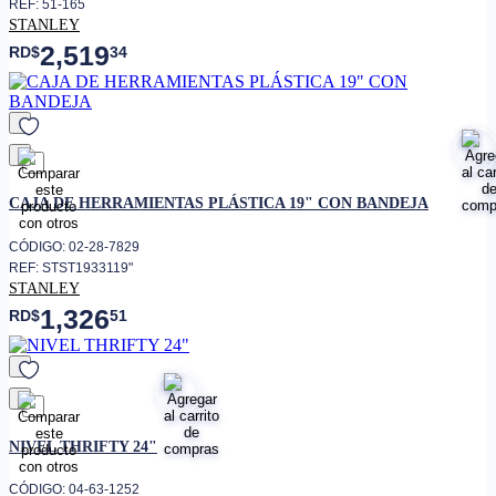
REF: 51-165
STANLEY
2,519
RD$
34
favorito
CAJA DE HERRAMIENTAS PLÁSTICA 19" CON BANDEJA
CÓDIGO: 02-28-7829
REF: STST1933119"
STANLEY
1,326
RD$
51
favorito
NIVEL THRIFTY 24"
CÓDIGO: 04-63-1252