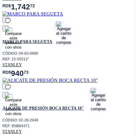
1,742
RD$
72
favorito
MARCO PARA SEGUETA
CÓDIGO: 04-63-0690
REF: 15-55512"
STANLEY
940
RD$
73
favorito
ALICATE DE PRESIÓN BOCA RECTA 10"
CÓDIGO: 02-28-2049
REF: 95IB84371
STANLEY