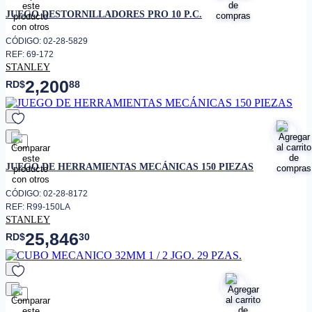
favorito
JUEGO DESTORNILLADORES PRO 10 P.C.
CÓDIGO: 02-28-5829
REF: 69-172
STANLEY
2,200
RD$
88
favorito
JUEGO DE HERRAMIENTAS MECÁNICAS 150 PIEZAS
CÓDIGO: 02-28-8172
REF: R99-150LA
STANLEY
25,846
RD$
30
favorito