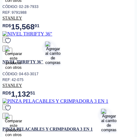
CÓDIGO: 02-28-7933
REF: 9791988
STANLEY
15,568
RD$
01
favorito
NIVEL THRIFTY 36"
CÓDIGO: 04-63-3017
REF: 42-075
STANLEY
1,132
RD$
51
favorito
PINZA PELACABLES Y CRIMPADORA 3 EN 1