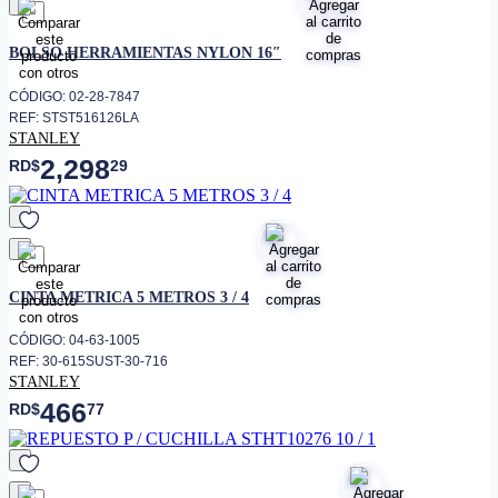
favorito
BOLSO HERRAMIENTAS NYLON 16″
CÓDIGO: 02-28-7847
REF: STST516126LA
STANLEY
2,298
RD$
29
favorito
CINTA METRICA 5 METROS 3 / 4
CÓDIGO: 04-63-1005
REF: 30-615SUST-30-716
STANLEY
466
RD$
77