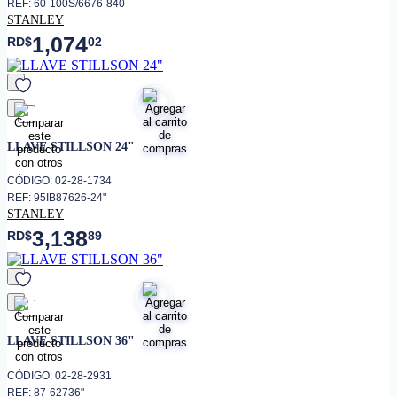
REF: 60-100S/6676-840
STANLEY
1,074
RD$
02
favorito
LLAVE STILLSON 24"
CÓDIGO: 02-28-1734
REF: 95IB87626-24"
STANLEY
3,138
RD$
89
favorito
LLAVE STILLSON 36"
CÓDIGO: 02-28-2931
REF: 87-62736"