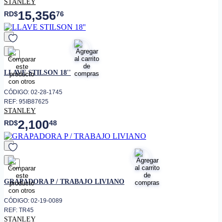
STANLEY
15,356
RD$
76
favorito
LLAVE STILSON 18''
CÓDIGO: 02-28-1745
REF: 95IB87625
STANLEY
2,100
RD$
48
favorito
GRAPADORA P / TRABAJO LIVIANO
CÓDIGO: 02-19-0089
REF: TR45
STANLEY