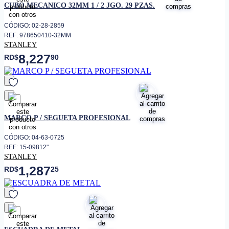
CUBO MECANICO 32MM 1 / 2 JGO. 29 PZAS.
CÓDIGO: 02-28-2859
REF: 978650410-32MM
STANLEY
8,227
RD$
90
favorito
MARCO P / SEGUETA PROFESIONAL
CÓDIGO: 04-63-0725
REF: 15-09812"
STANLEY
1,287
RD$
25
favorito