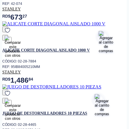
REF: 42-074
STANLEY
673
RD$
27
favorito
ALICATE CORTE DIAGONAL AISLADO 1000 V
CÓDIGO: 02-28-7884
REF: 95IB84005210MM
STANLEY
1,486
RD$
84
favorito
JUEGO DE DESTORNILLADORES 10 PIEZAS
CÓDIGO: 02-28-4465