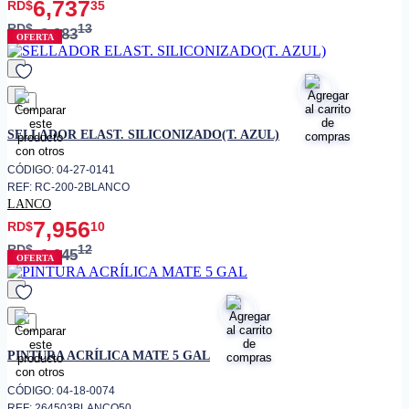
6,737
RD$
35
RD$
13
8,983
OFERTA
favorito
SELLADOR ELAST. SILICONIZADO(T. AZUL)
CÓDIGO: 04-27-0141
REF: RC-200-2BLANCO
LANCO
7,956
RD$
10
RD$
12
9,945
OFERTA
favorito
PINTURA ACRÍLICA MATE 5 GAL
CÓDIGO: 04-18-0074
REF: 264503BLANCO50