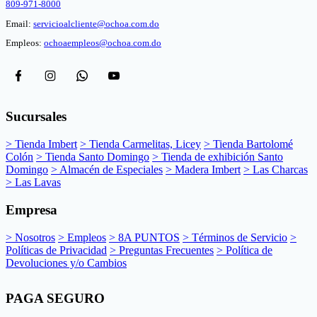
809-971-8000
Email:
servicioalcliente@ochoa.com.do
Empleos:
ochoaempleos@ochoa.com.do
Sucursales
> Tienda Imbert
> Tienda Carmelitas, Licey
> Tienda Bartolomé
Colón
> Tienda Santo Domingo
> Tienda de exhibición Santo
Domingo
> Almacén de Especiales
> Madera Imbert
> Las Charcas
> Las Lavas
Empresa
> Nosotros
> Empleos
> 8A PUNTOS
> Términos de Servicio
>
Políticas de Privacidad
> Preguntas Frecuentes
> Política de
Devoluciones y/o Cambios
PAGA SEGURO