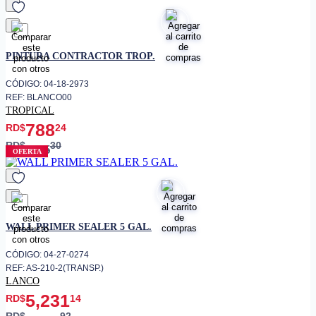
favorito
PINTURA CONTRACTOR TROP.
CÓDIGO: 04-18-2973
REF: BLANCO00
TROPICAL
788
RD$
24
RD$
30
985
OFERTA
favorito
WALL PRIMER SEALER 5 GAL.
CÓDIGO: 04-27-0274
REF: AS-210-2(TRANSP.)
LANCO
5,231
RD$
14