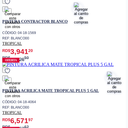
favorito
PINTURA CONTRACTOR BLANCO
CÓDIGO: 04-18-1569
REF: BLANCO00
TROPICAL
3,941
RD$
20
RD$
50
4,926
OFERTA
favorito
PINTURA ACRILICA MATE TROPICAL PLUS 5 GAL
CÓDIGO: 04-18-4064
REF: BLANCO00
TROPICAL
6,571
RD$
97
RD$
62