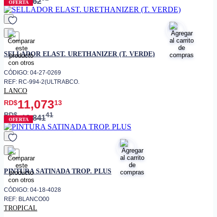
8,762
OFERTA
favorito
SELLADOR ELAST. URETHANIZER (T. VERDE)
CÓDIGO: 04-27-0269
REF: RC-994-2(ULTRABCO.
LANCO
11,073
RD$
13
RD$
41
13,841
OFERTA
favorito
PINTURA SATINADA TROP. PLUS
CÓDIGO: 04-18-4028
REF: BLANCO00
TROPICAL