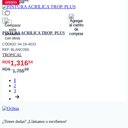
RD$
92
6,538
OFERTA
favorito
PINTURA ACRILICA TROP. PLUS
CÓDIGO: 04-18-4033
REF: BLANCO00
TROPICAL
1,316
RD$
54
RD$
39
1,755
1
2
3
¿Tienes dudas? ¡Llámanos o escríbenos!