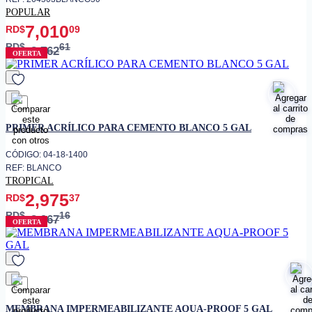
POPULAR
7,010
RD$
09
RD$
61
8,762
OFERTA
favorito
PRIMER ACRÍLICO PARA CEMENTO BLANCO 5 GAL
CÓDIGO: 04-18-1400
REF: BLANCO
TROPICAL
2,975
RD$
37
RD$
16
3,967
OFERTA
favorito
MEMBRANA IMPERMEABILIZANTE AQUA-PROOF 5 GAL