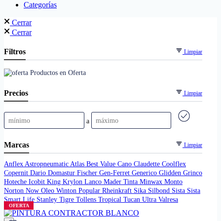
Categorías
Cerrar
Cerrar
Filtros
Limpiar
Productos en Oferta
Precios
Limpiar
a
Marcas
Limpiar
Anflex
Astropneumatic
Atlas
Best Value
Cano
Claudette
Coolflex
Copernit
Dario
Domastur
Fischer
Gen-Ferret
Generico
Glidden
Grinco
Hoteche
Icobit
King
Krylon
Lanco
Mader Tinta
Minwax
Monto
Norton
Now
Oleo Winton
Popular
Rheinkraft
Sika
Silbond
Sista
Sista
Smart Life
Stanley
Tigre
Tollens
Tropical
Tucan
Ultra
Valresa
OFERTA