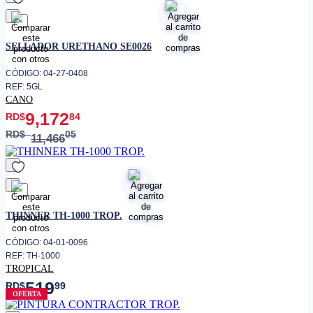
favorito
SELLADOR URETHANO SE0026
CÓDIGO: 04-27-0408
REF: 5GL
CANO
9,172
RD$
84
RD$
05
11,466
favorito
THINNER TH-1000 TROP.
CÓDIGO: 04-01-0096
REF: TH-1000
TROPICAL
519
RD$
99
OFERTA