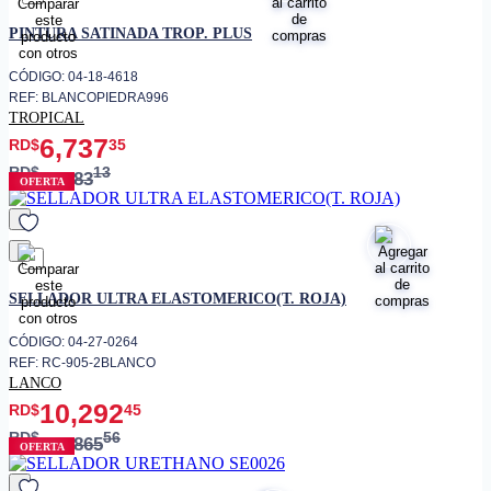
favorito
PINTURA SATINADA TROP. PLUS
CÓDIGO: 04-18-4618
REF: BLANCOPIEDRA996
TROPICAL
6,737
RD$
35
RD$
13
8,983
OFERTA
favorito
SELLADOR ULTRA ELASTOMERICO(T. ROJA)
CÓDIGO: 04-27-0264
REF: RC-905-2BLANCO
LANCO
10,292
RD$
45
RD$
56
12,865
OFERTA