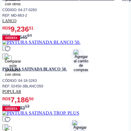
CÓDIGO: 04-27-0283
REF: MD-863-2
LANCO
9,236
RD$
51
RD$
64
11,545
OFERTA
favorito
PINTURA SATINADA BLANCO 50.
CÓDIGO: 04-18-3263
REF: 02450-3BLANCO50
POPULAR
7,186
RD$
50
RD$
13
8,983
OFERTA