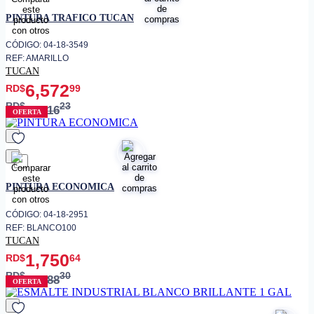
favorito
PINTURA TRAFICO TUCAN
CÓDIGO: 04-18-3549
REF: AMARILLO
TUCAN
6,572
RD$
99
RD$
23
8,216
OFERTA
favorito
PINTURA ECONOMICA
CÓDIGO: 04-18-2951
REF: BLANCO100
TUCAN
1,750
RD$
64
RD$
30
2,188
OFERTA