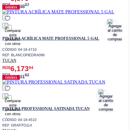
RD$
37
4,838
OFERTA
favorito
PINTURA ACRÍLICA MATE PROFESSIONAL 5 GAL
CÓDIGO: 04-18-4710
REF: BLANCOPIEDRA096
TUCAN
6,173
RD$
94
RD$
92
8,231
OFERTA
favorito
PINTURA PROFESSIONAL SATINADA TUCAN
CÓDIGO: 04-18-4510
REF: GRAFITO114