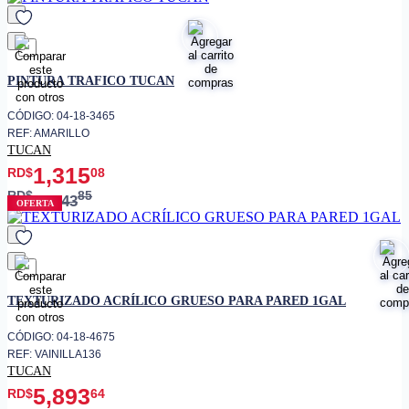
favorito
PINTURA TRAFICO TUCAN
CÓDIGO: 04-18-3465
REF: AMARILLO
TUCAN
1,315
RD$
08
RD$
85
1,643
OFERTA
favorito
TEXTURIZADO ACRÍLICO GRUESO PARA PARED 1GAL
CÓDIGO: 04-18-4675
REF: VAINILLA136
TUCAN
5,893
RD$
64