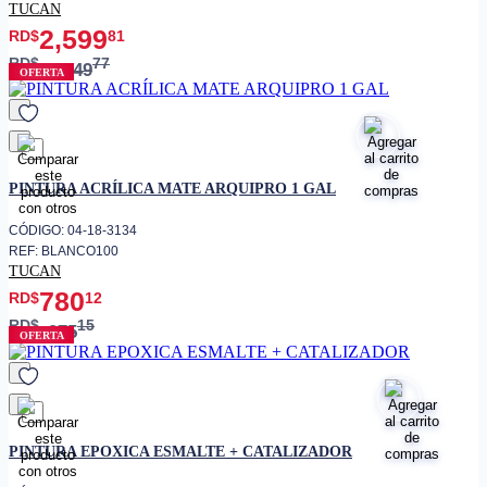
TUCAN
2,599
RD$
81
RD$
77
3,249
OFERTA
favorito
PINTURA ACRÍLICA MATE ARQUIPRO 1 GAL
CÓDIGO: 04-18-3134
REF: BLANCO100
TUCAN
780
RD$
12
RD$
15
975
OFERTA
favorito
PINTURA EPOXICA ESMALTE + CATALIZADOR