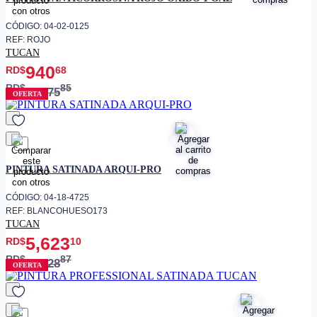
CÓDIGO: 04-02-0125
REF: ROJO
TUCAN
940
RD$
68
RD$
85
1,175
OFERTA
favorito
PINTURA SATINADA ARQUI-PRO
CÓDIGO: 04-18-4725
REF: BLANCOHUESO173
TUCAN
5,623
RD$
10
RD$
87
7,028
OFERTA