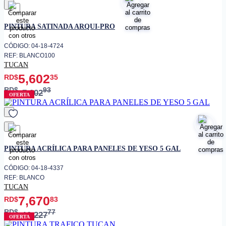
favorito
PINTURA SATINADA ARQUI-PRO
CÓDIGO: 04-18-4724
REF: BLANCO100
TUCAN
5,602
RD$
35
RD$
93
7,002
OFERTA
favorito
PINTURA ACRÍLICA PARA PANELES DE YESO 5 GAL
CÓDIGO: 04-18-4337
REF: BLANCO
TUCAN
7,670
RD$
83
RD$
77
10,227
OFERTA