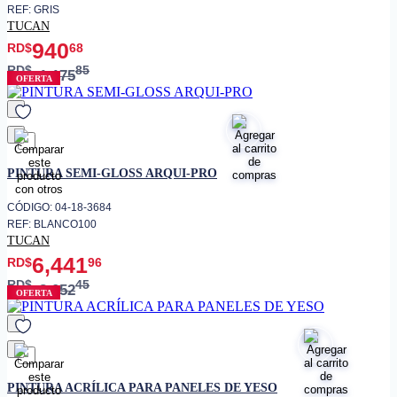
REF: GRIS
TUCAN
940
RD$
68
RD$
85
1,175
OFERTA
favorito
PINTURA SEMI-GLOSS ARQUI-PRO
CÓDIGO: 04-18-3684
REF: BLANCO100
TUCAN
6,441
RD$
96
RD$
45
8,052
OFERTA
favorito
PINTURA ACRÍLICA PARA PANELES DE YESO