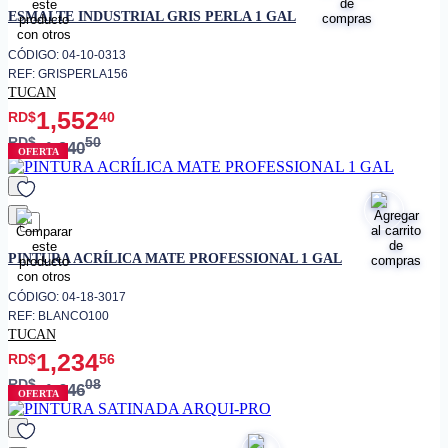
favorito
ESMALTE INDUSTRIAL GRIS PERLA 1 GAL
CÓDIGO: 04-10-0313
REF: GRISPERLA156
TUCAN
1,552
RD$
40
RD$
50
1,940
OFERTA
favorito
PINTURA ACRÍLICA MATE PROFESSIONAL 1 GAL
CÓDIGO: 04-18-3017
REF: BLANCO100
TUCAN
1,234
RD$
56
RD$
08
1,646
OFERTA