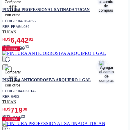
favorito
PINTURA PROFESSIONAL SATINADA TUCAN
CÓDIGO: 04-18-4692
REF: FRAGIL086
TUCAN
6,442
RD$
81
RD$
41
8,590
OFERTA
favorito
PINTURA ANTICORROSIVA ARQUIPRO 1 GAL
CÓDIGO: 04-02-0142
REF: GRIS
TUCAN
719
RD$
38
RD$
22
899
OFERTA