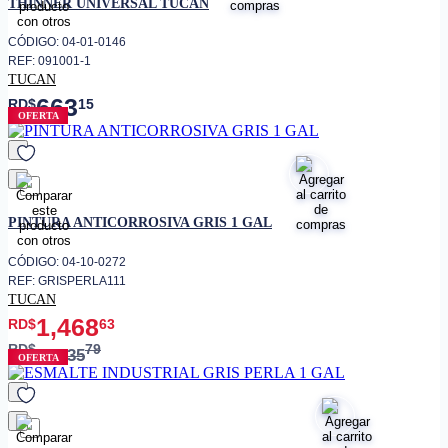
THINNER UNIVERSAL TUCAN
CÓDIGO: 04-01-0146
REF: 091001-1
TUCAN
663
RD$
15
OFERTA
favorito
PINTURA ANTICORROSIVA GRIS 1 GAL
CÓDIGO: 04-10-0272
REF: GRISPERLA111
TUCAN
1,468
RD$
63
RD$
79
1,835
OFERTA