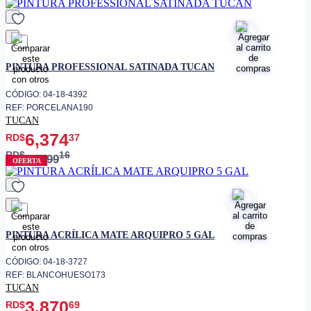
favorito
PINTURA PROFESSIONAL SATINADA TUCAN
CÓDIGO: 04-18-4392
REF: PORCELANA190
TUCAN
6,374
RD$
37
RD$
16
8,499
OFERTA
favorito
PINTURA ACRÍLICA MATE ARQUIPRO 5 GAL
CÓDIGO: 04-18-3727
REF: BLANCOHUESO173
TUCAN
3,870
RD$
69