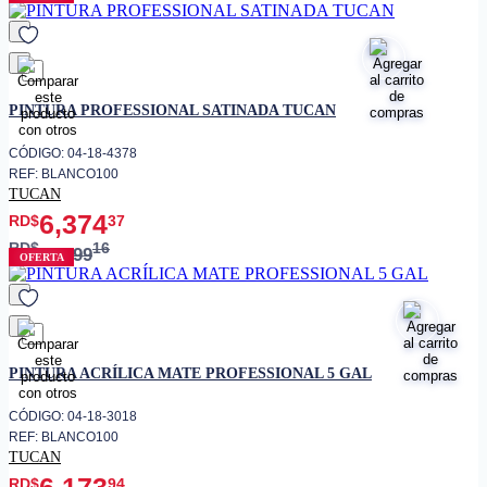
favorito
PINTURA PROFESSIONAL SATINADA TUCAN
CÓDIGO: 04-18-4378
REF: BLANCO100
TUCAN
6,374
RD$
37
RD$
16
8,499
OFERTA
favorito
PINTURA ACRÍLICA MATE PROFESSIONAL 5 GAL
CÓDIGO: 04-18-3018
REF: BLANCO100
TUCAN
6,173
RD$
94