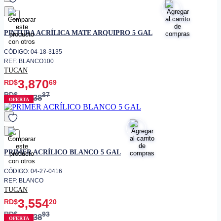
favorito
PINTURA ACRÍLICA MATE ARQUIPRO 5 GAL
CÓDIGO: 04-18-3135
REF: BLANCO100
TUCAN
3,870
RD$
69
RD$
37
4,838
OFERTA
favorito
PRIMER ACRÍLICO BLANCO 5 GAL
CÓDIGO: 04-27-0416
REF: BLANCO
TUCAN
3,554
RD$
20
RD$
93
4,738
OFERTA