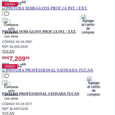
RD$
05
7,367
OFERTA
favorito
PINTURA SEMI-GLOSS PROF.1A INT. / EXT.
CÓDIGO: 04-18-2997
REF: BLANCO100
TUCAN
7,209
RD$
49
RD$
66
9,612
OFERTA
favorito
PINTURA PROFESSIONAL SATINADA TUCAN
CÓDIGO: 04-18-4377
REF: BLANCO100
TUCAN