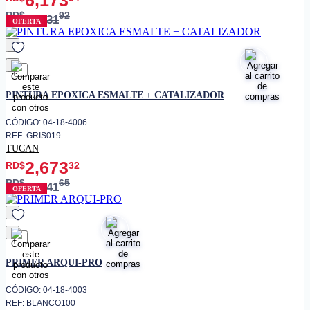
RD$
92
8,231
OFERTA
favorito
PINTURA EPOXICA ESMALTE + CATALIZADOR
CÓDIGO: 04-18-4006
REF: GRIS019
TUCAN
2,673
RD$
32
RD$
65
3,341
OFERTA
favorito
PRIMER ARQUI-PRO
CÓDIGO: 04-18-4003
REF: BLANCO100