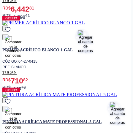
TUCAN
6,442
RD$
81
RD$
41
8,590
OFERTA
favorito
PRIMER ACRÍLICO BLANCO 1 GAL
CÓDIGO: 04-27-0415
REF: BLANCO
TUCAN
710
RD$
82
RD$
76
947
OFERTA
favorito
PINTURA ACRÍLICA MATE PROFESSIONAL 5 GAL