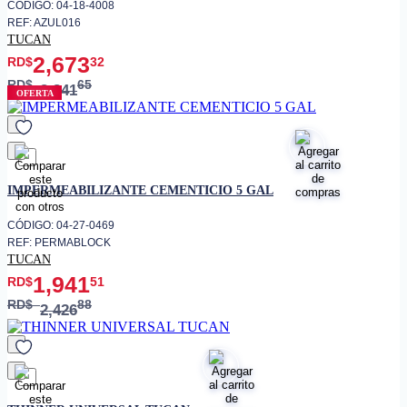
CÓDIGO: 04-18-4008
REF: AZUL016
TUCAN
2,673
RD$
32
RD$
65
3,341
OFERTA
favorito
IMPERMEABILIZANTE CEMENTICIO 5 GAL
CÓDIGO: 04-27-0469
REF: PERMABLOCK
TUCAN
1,941
RD$
51
RD$
88
2,426
favorito