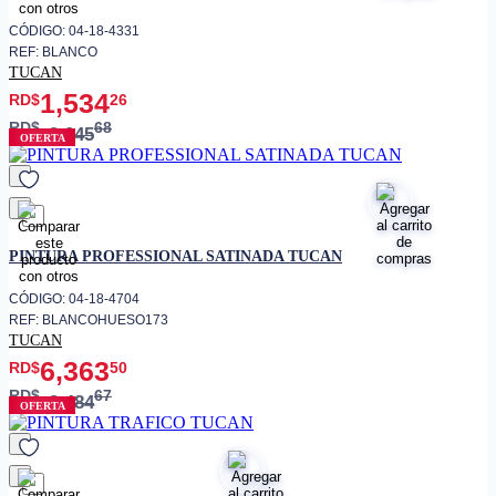
CÓDIGO: 04-18-4331
REF: BLANCO
TUCAN
1,534
RD$
26
RD$
68
2,045
OFERTA
favorito
PINTURA PROFESSIONAL SATINADA TUCAN
CÓDIGO: 04-18-4704
REF: BLANCOHUESO173
TUCAN
6,363
RD$
50
RD$
67
8,484
OFERTA