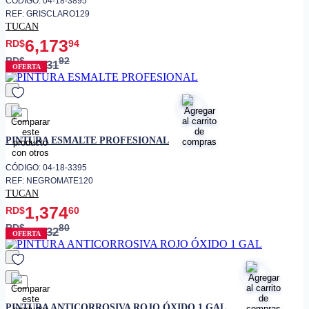
CÓDIGO: 04-18-3895
REF: GRISCLARO129
TUCAN
6,173
RD$
94
RD$
92
8,231
OFERTA
favorito
PINTURA ESMALTE PROFESIONAL
CÓDIGO: 04-18-3395
REF: NEGROMATE120
TUCAN
1,374
RD$
60
RD$
80
1,832
OFERTA
favorito
PINTURA ANTICORROSIVA ROJO ÓXIDO 1 GAL