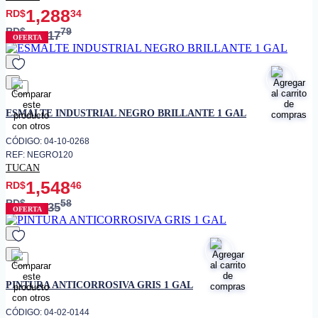
1,288
RD$
34
RD$
79
1,717
OFERTA
favorito
ESMALTE INDUSTRIAL NEGRO BRILLANTE 1 GAL
CÓDIGO: 04-10-0268
REF: NEGRO120
TUCAN
1,548
RD$
46
RD$
58
1,935
OFERTA
favorito
PINTURA ANTICORROSIVA GRIS 1 GAL
CÓDIGO: 04-02-0144