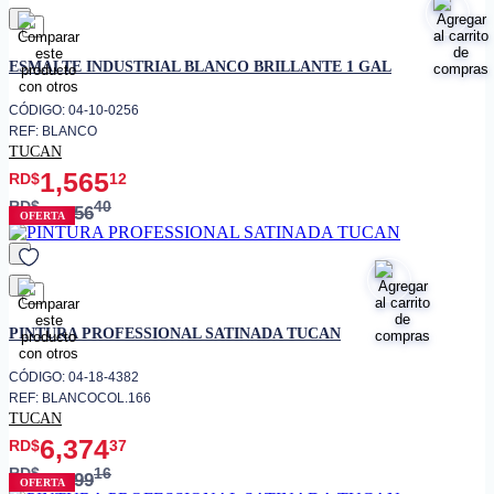
favorito
ESMALTE INDUSTRIAL BLANCO BRILLANTE 1 GAL
CÓDIGO: 04-10-0256
REF: BLANCO
TUCAN
1,565
RD$
12
RD$
40
1,956
OFERTA
favorito
PINTURA PROFESSIONAL SATINADA TUCAN
CÓDIGO: 04-18-4382
REF: BLANCOCOL.166
TUCAN
6,374
RD$
37
RD$
16
8,499
OFERTA