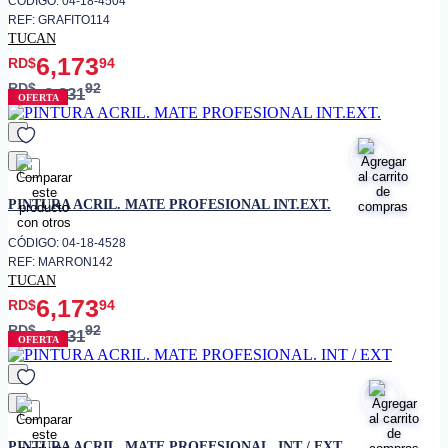
CÓDIGO: 04-18-4504
REF: GRAFITO114
TUCAN
6,173
RD$
94
RD$
92
8,231
OFERTA
favorito
PINTURA ACRIL. MATE PROFESIONAL INT.EXT.
CÓDIGO: 04-18-4528
REF: MARRON142
TUCAN
6,173
RD$
94
RD$
92
8,231
OFERTA
favorito
PINTURA ACRIL. MATE PROFESIONAL. INT / EXT