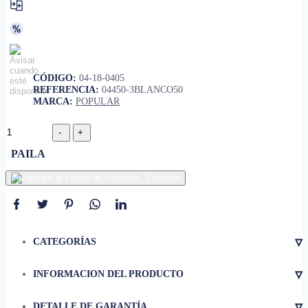
CÓDIGO:
04-18-0405
REFERENCIA:
04450-3BLANCO50
MARCA:
POPULAR
PAILA
Comprar
▿
CATEGORÍAS
▿
INFORMACION DEL PRODUCTO
• Es una pintura de acabado
semibrillante, especialmente
▿
DETALLE DE GARANTÍA