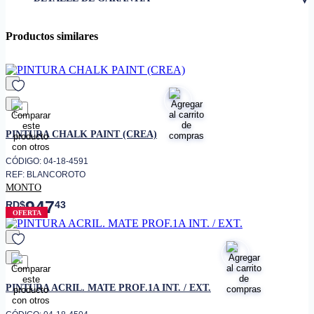
formulada con resina acrílica
• Posee un excelente
Productos similares
rendimiento y poder cubriente,
además de alta retención de
brillo
• Uso
Exterior/Interior
• Color
BLANCO 50.
favorito
PINTURA CHALK PAINT (CREA)
CÓDIGO: 04-18-4591
REF: BLANCOROTO
MONTO
947
RD$
43
OFERTA
favorito
PINTURA ACRIL. MATE PROF.1A INT. / EXT.