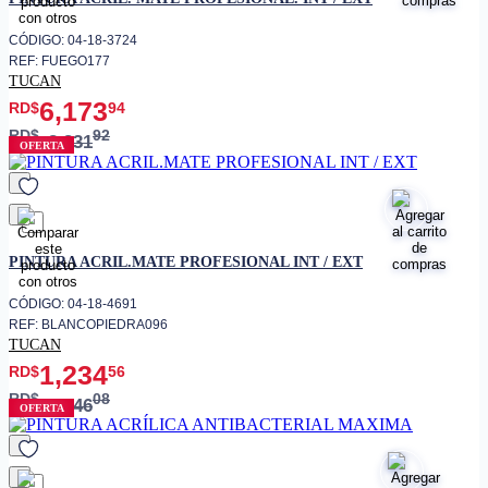
CÓDIGO: 04-18-3724
REF: FUEGO177
TUCAN
6,173
RD$
94
RD$
92
8,231
OFERTA
favorito
PINTURA ACRIL.MATE PROFESIONAL INT / EXT
CÓDIGO: 04-18-4691
REF: BLANCOPIEDRA096
TUCAN
1,234
RD$
56
RD$
08
1,646
OFERTA