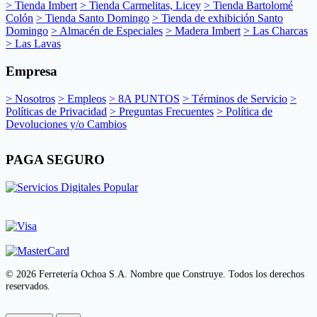
> Tienda Imbert
> Tienda Carmelitas, Licey
> Tienda Bartolomé
Colón
> Tienda Santo Domingo
> Tienda de exhibición Santo
Domingo
> Almacén de Especiales
> Madera Imbert
> Las Charcas
> Las Lavas
Empresa
> Nosotros
> Empleos
> 8A PUNTOS
> Términos de Servicio
>
Políticas de Privacidad
> Preguntas Frecuentes
> Política de
Devoluciones y/o Cambios
PAGA SEGURO
© 2026 Ferretería Ochoa S.A. Nombre que Construye. Todos los derechos
reservados.