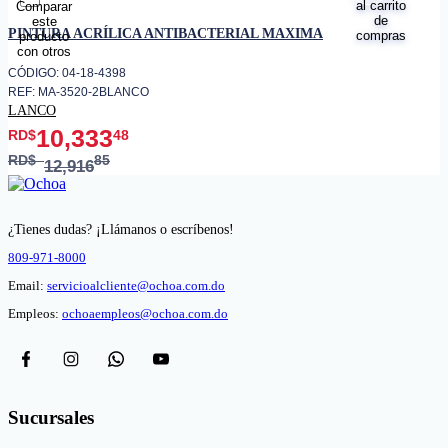
favorito
PINTURA ACRÍLICA ANTIBACTERIAL MAXIMA
CÓDIGO: 04-18-4398
REF: MA-3520-2BLANCO
LANCO
10,333
RD$
48
RD$
85
12,916
¿Tienes dudas? ¡Llámanos o escríbenos!
809-971-8000
Email:
servicioalcliente@ochoa.com.do
Empleos:
ochoaempleos@ochoa.com.do
Sucursales