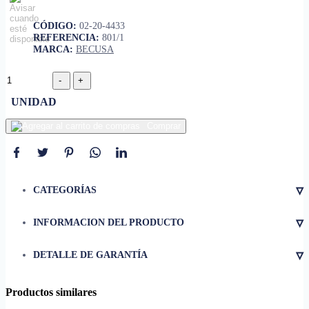
CÓDIGO:
02-20-4433
REFERENCIA:
801/1
MARCA:
BECUSA
UNIDAD
Comprar
▿
CATEGORÍAS
▿
INFORMACION DEL PRODUCTO
• Material
Acero inoxidable
▿
DETALLE DE GARANTÍA
• Acabado
Satinado
• Dimensiones
5 x 5 x 9.5 cm
Productos similares
• Peso
0.30 lb