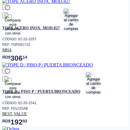
favorito
TOPE ACERO INOX. MOD.827
CÓDIGO: 02-20-3357
REF: TOP082710
MHA
306
RD$
14
favorito
TOPE D / PISO P / PUERTA BRONCEADO
CÓDIGO: 02-20-1541
REF: F01225AB
BEST VALUE
192
RD$
92