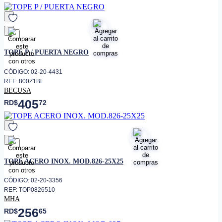
favorito
TOPE P / PUERTA NEGRO
CÓDIGO: 02-20-4431
REF: 800Z1BL
BECUSA
405
RD$
72
favorito
TOPE ACERO INOX. MOD.826-25X25
CÓDIGO: 02-20-3356
REF: TOP0826510
MHA
256
RD$
65