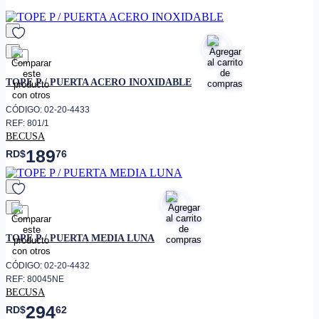
Mediante tornillo oculto a la
• Fijación
pared
Protección de paredes, puertas y
• Uso
limitador de apertura
favorito
TOPE P / PUERTA ACERO INOXIDABLE
CÓDIGO: 02-20-4433
REF: 801/1
BECUSA
189
RD$
76
favorito
TOPE P / PUERTA MEDIA LUNA
CÓDIGO: 02-20-4432
REF: 80045NE
BECUSA
294
RD$
62