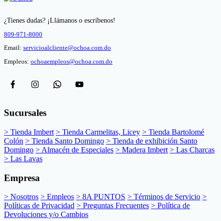
¿Tienes dudas? ¡Llámanos o escríbenos!
809-971-8000
Email:
servicioalcliente@ochoa.com.do
Empleos:
ochoaempleos@ochoa.com.do
Sucursales
> Tienda Imbert
> Tienda Carmelitas, Licey
> Tienda Bartolomé
Colón
> Tienda Santo Domingo
> Tienda de exhibición Santo
Domingo
> Almacén de Especiales
> Madera Imbert
> Las Charcas
> Las Lavas
Empresa
> Nosotros
> Empleos
> 8A PUNTOS
> Términos de Servicio
>
Políticas de Privacidad
> Preguntas Frecuentes
> Política de
Devoluciones y/o Cambios