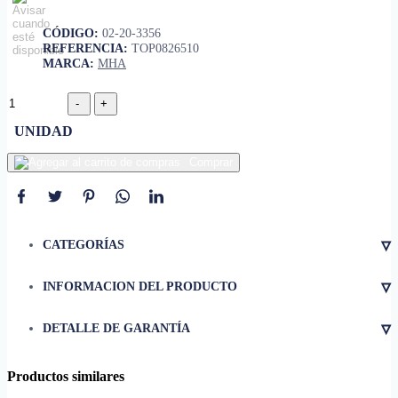
CÓDIGO:
02-20-3356
REFERENCIA:
TOP0826510
MARCA:
MHA
UNIDAD
Comprar
▿
CATEGORÍAS
▿
INFORMACION DEL PRODUCTO
• Altura
27 mm
▿
DETALLE DE GARANTÍA
• Diámetro
25 mm
• Material
acero inoxidable
Productos similares
• Acabado
satinado