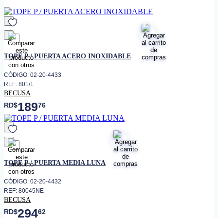
favorito
TOPE P / PUERTA ACERO INOXIDABLE
CÓDIGO: 02-20-4433
REF: 801/1
BECUSA
189
RD$
76
favorito
TOPE P / PUERTA MEDIA LUNA
CÓDIGO: 02-20-4432
REF: 80045NE
BECUSA
294
RD$
62