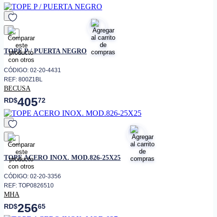
favorito
TOPE P / PUERTA NEGRO
CÓDIGO: 02-20-4431
REF: 800Z1BL
BECUSA
405
RD$
72
favorito
TOPE ACERO INOX. MOD.826-25X25
CÓDIGO: 02-20-3356
REF: TOP0826510
MHA
256
RD$
65