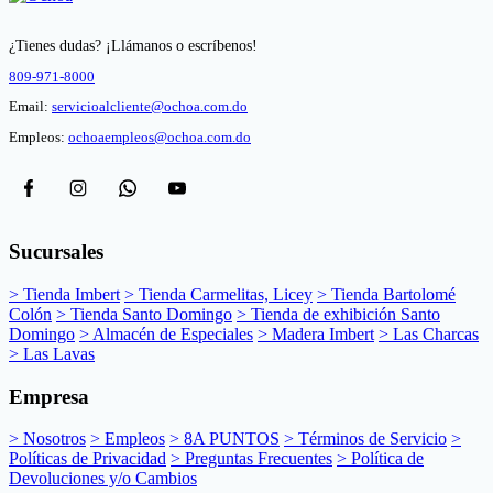
¿Tienes dudas? ¡Llámanos o escríbenos!
809-971-8000
Email:
servicioalcliente@ochoa.com.do
Empleos:
ochoaempleos@ochoa.com.do
Sucursales
> Tienda Imbert
> Tienda Carmelitas, Licey
> Tienda Bartolomé
Colón
> Tienda Santo Domingo
> Tienda de exhibición Santo
Domingo
> Almacén de Especiales
> Madera Imbert
> Las Charcas
> Las Lavas
Empresa
> Nosotros
> Empleos
> 8A PUNTOS
> Términos de Servicio
>
Políticas de Privacidad
> Preguntas Frecuentes
> Política de
Devoluciones y/o Cambios