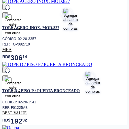
favorito
TOPE ACERO INOX. MOD.827
CÓDIGO: 02-20-3357
REF: TOP082710
MHA
306
RD$
14
favorito
TOPE D / PISO P / PUERTA BRONCEADO
CÓDIGO: 02-20-1541
REF: F01225AB
BEST VALUE
192
RD$
92