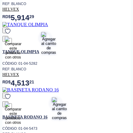
REF: BLANCO
HELVEX
5,914
RD$
29
favorito
TANQUE OLIMPIA
CÓDIGO: 01-04-5282
REF: BLANCO
HELVEX
4,513
RD$
21
favorito
BASINETA RODANO 16
CÓDIGO: 01-04-5473