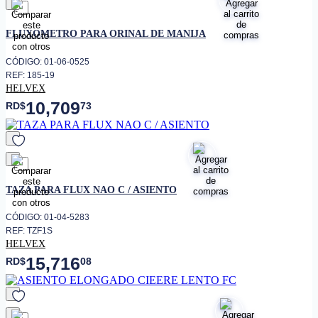
favorito
FLUXOMETRO PARA ORINAL DE MANIJA
CÓDIGO: 01-06-0525
REF: 185-19
HELVEX
10,709
RD$
73
favorito
TAZA PARA FLUX NAO C / ASIENTO
CÓDIGO: 01-04-5283
REF: TZF1S
HELVEX
15,716
RD$
08