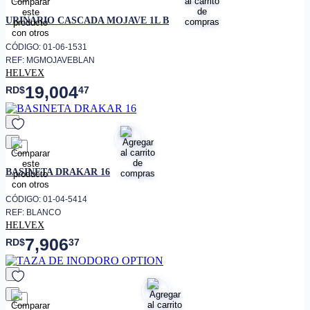
favorito
URINARIO CASCADA MOJAVE 1L B
CÓDIGO: 01-06-1531
REF: MGMOJAVEBLAN
HELVEX
19,004
RD$
47
favorito
BASINETA DRAKAR 16
CÓDIGO: 01-04-5414
REF: BLANCO
HELVEX
7,906
RD$
37