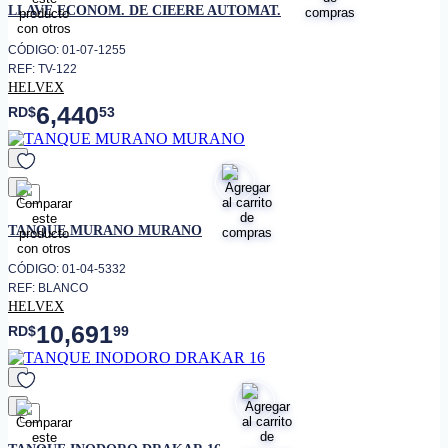
LLAVE ECONOM. DE CIEERE AUTOMAT.
CÓDIGO: 01-07-1255
REF: TV-122
HELVEX
6,440
RD$
53
favorito
TANQUE MURANO MURANO
CÓDIGO: 01-04-5332
REF: BLANCO
HELVEX
10,691
RD$
99
favorito