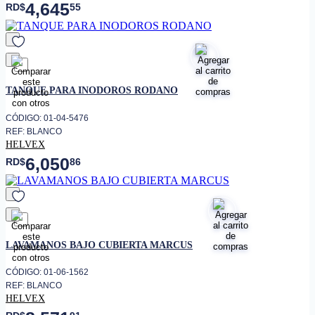
4,645
RD$
55
favorito
TANQUE PARA INODOROS RODANO
CÓDIGO: 01-04-5476
REF: BLANCO
HELVEX
6,050
RD$
86
favorito
LAVAMANOS BAJO CUBIERTA MARCUS
CÓDIGO: 01-06-1562
REF: BLANCO
HELVEX