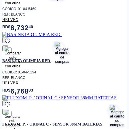
CÓDIGO: 01-04-5469
REF: BLANCO
HELVEX
8,732
RD$
40
favorito
BASINETA OLIMPIA RED.
CÓDIGO: 01-04-5294
REF: BLANCO
HELVEX
6,768
RD$
83
favorito
FLUXOM. P. / ORINAL C / SENSOR 38MM BATERIAS