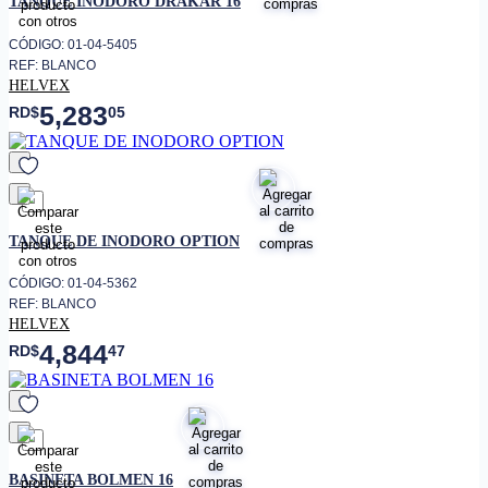
TANQUE INODORO DRAKAR 16
CÓDIGO: 01-04-5405
REF: BLANCO
HELVEX
5,283
RD$
05
favorito
TANQUE DE INODORO OPTION
CÓDIGO: 01-04-5362
REF: BLANCO
HELVEX
4,844
RD$
47
favorito
BASINETA BOLMEN 16