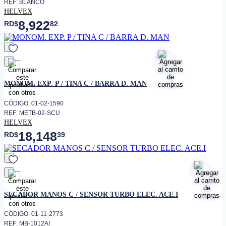
REF: BLANCO
HELVEX
8,922
RD$
82
favorito
MONOM. EXP. P / TINA C / BARRA D. MAN
CÓDIGO: 01-02-1590
REF: METB-02-SCU
HELVEX
18,148
RD$
39
favorito
SECADOR MANOS C / SENSOR TURBO ELEC. ACE.I
CÓDIGO: 01-11-2773
REF: MB-1012AI