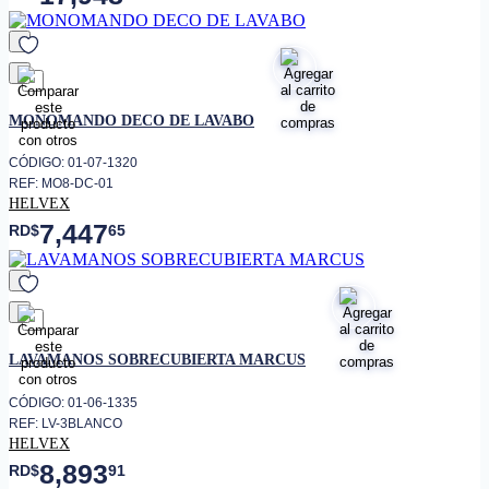
favorito
MONOMANDO DECO DE LAVABO
CÓDIGO: 01-07-1320
REF: MO8-DC-01
HELVEX
7,447
RD$
65
favorito
LAVAMANOS SOBRECUBIERTA MARCUS
CÓDIGO: 01-06-1335
REF: LV-3BLANCO
HELVEX
8,893
RD$
91