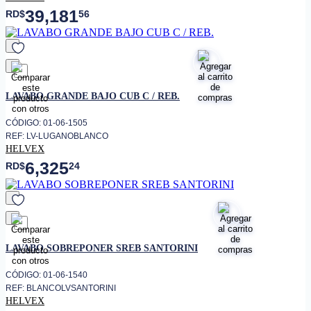
39,181
RD$
56
favorito
LAVABO GRANDE BAJO CUB C / REB.
CÓDIGO: 01-06-1505
REF: LV-LUGANOBLANCO
HELVEX
6,325
RD$
24
favorito
LAVABO SOBREPONER SREB SANTORINI
CÓDIGO: 01-06-1540
REF: BLANCOLVSANTORINI
HELVEX