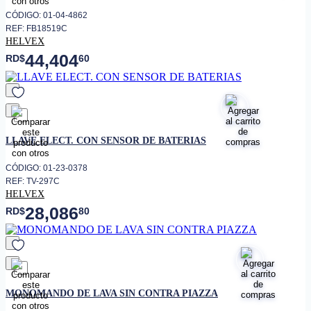
CÓDIGO: 01-04-4862
REF: FB18519C
HELVEX
44,404
RD$
60
favorito
LLAVE ELECT. CON SENSOR DE BATERIAS
CÓDIGO: 01-23-0378
REF: TV-297C
HELVEX
28,086
RD$
80
favorito
MONOMANDO DE LAVA SIN CONTRA PIAZZA