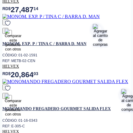
HELVEX
27,487
RD$
14
favorito
MONOM. EXP. P / TINA C / BARRA D. MAN
CÓDIGO: 01-02-1591
REF: METB-02-CEN
HELVEX
20,864
RD$
03
favorito
MONOMANDO FREGADERO GOURMET SALIDA FLEX
CÓDIGO: 01-16-0343
REF: E-305-C
HELVEX