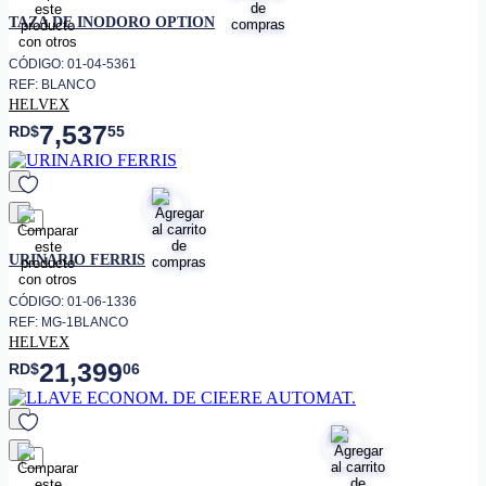
favorito
TAZA DE INODORO OPTION
CÓDIGO: 01-04-5361
REF: BLANCO
HELVEX
7,537
RD$
55
favorito
URINARIO FERRIS
CÓDIGO: 01-06-1336
REF: MG-1BLANCO
HELVEX
21,399
RD$
06
favorito