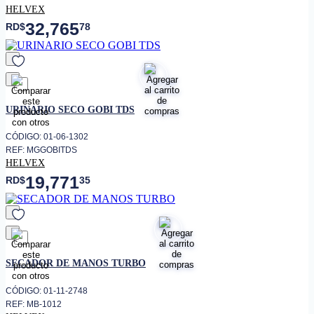
HELVEX
32,765
RD$
78
favorito
URINARIO SECO GOBI TDS
CÓDIGO: 01-06-1302
REF: MGGOBITDS
HELVEX
19,771
RD$
35
favorito
SECADOR DE MANOS TURBO
CÓDIGO: 01-11-2748
REF: MB-1012