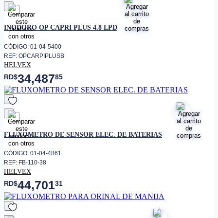
favorito
INODORO OP CAPRI PLUS 4.8 LPD
CÓDIGO: 01-04-5400
REF: OPCARPIPLUSB
HELVEX
34,487
RD$
85
favorito
FLUXOMETRO DE SENSOR ELEC. DE BATERIAS
CÓDIGO: 01-04-4861
REF: FB-110-38
HELVEX
44,701
RD$
31