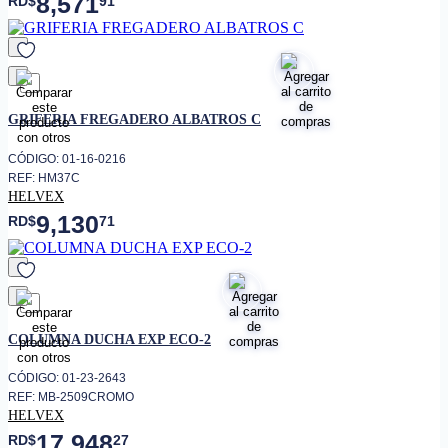
8,571
RD$
91
favorito
GRIFERIA FREGADERO ALBATROS C
CÓDIGO: 01-16-0216
REF: HM37C
HELVEX
9,130
RD$
71
favorito
COLUMNA DUCHA EXP ECO-2
CÓDIGO: 01-23-2643
REF: MB-2509CROMO
HELVEX
17,948
RD$
27