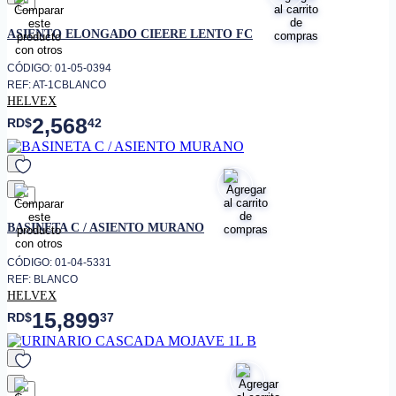
favorito
ASIENTO ELONGADO CIEERE LENTO FC
CÓDIGO: 01-05-0394
REF: AT-1CBLANCO
HELVEX
2,568
RD$
42
favorito
BASINETA C / ASIENTO MURANO
CÓDIGO: 01-04-5331
REF: BLANCO
HELVEX
15,899
RD$
37