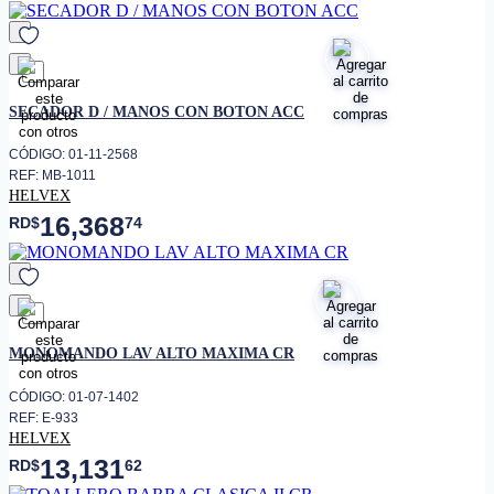
favorito
SECADOR D / MANOS CON BOTON ACC
CÓDIGO: 01-11-2568
REF: MB-1011
HELVEX
16,368
RD$
74
favorito
MONOMANDO LAV ALTO MAXIMA CR
CÓDIGO: 01-07-1402
REF: E-933
HELVEX
13,131
RD$
62