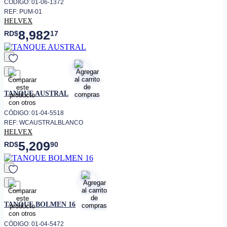
CÓDIGO: 01-06-1372
REF: PUM-01
HELVEX
8,982
RD$
17
favorito
TANQUE AUSTRAL
CÓDIGO: 01-04-5518
REF: WCAUSTRALBLANCO
HELVEX
5,209
RD$
90
favorito
TANQUE BOLMEN 16
CÓDIGO: 01-04-5472