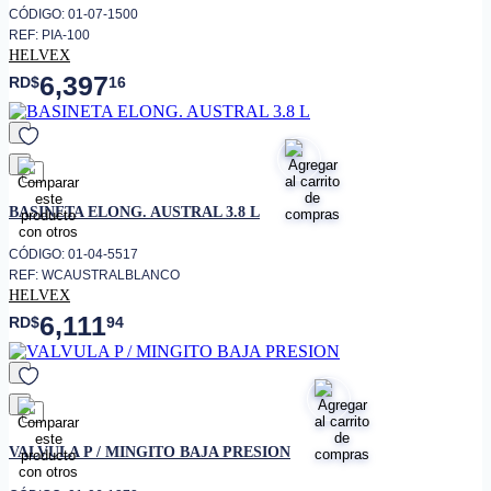
CÓDIGO: 01-07-1500
REF: PIA-100
HELVEX
6,397
RD$
16
favorito
BASINETA ELONG. AUSTRAL 3.8 L
CÓDIGO: 01-04-5517
REF: WCAUSTRALBLANCO
HELVEX
6,111
RD$
94
favorito
VALVULA P / MINGITO BAJA PRESION