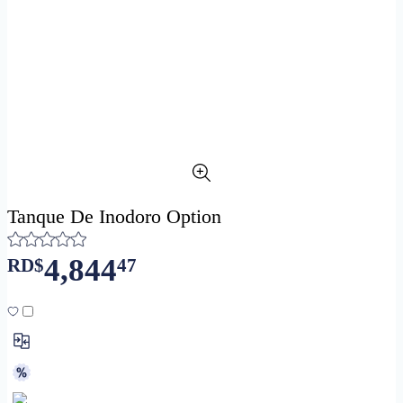
Tanque De Inodoro Option
4,844
RD$
47