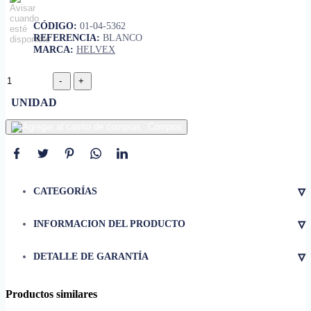
CÓDIGO:
01-04-5362
REFERENCIA:
BLANCO
MARCA:
HELVEX
UNIDAD
Comprar
▿
CATEGORÍAS
▿
INFORMACION DEL PRODUCTO
• Descarga 4.8 litros
▿
DETALLE DE GARANTÍA
• Tanque de 1 descarga
• Porcelana de alto brillo
Productos similares
• Altura de confort 411 mm