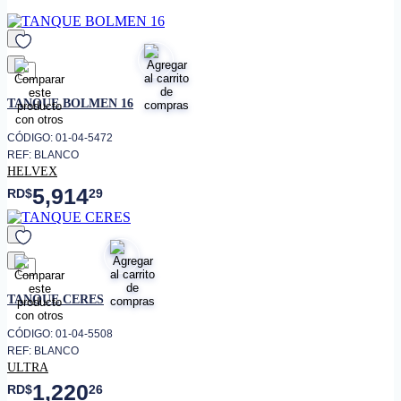
• Cabe en el espacio de un
inodoro redondo
• Producto con grado ecológico
favorito
TANQUE BOLMEN 16
CÓDIGO: 01-04-5472
REF: BLANCO
HELVEX
5,914
RD$
29
favorito
TANQUE CERES
CÓDIGO: 01-04-5508
REF: BLANCO
ULTRA
1,220
RD$
26