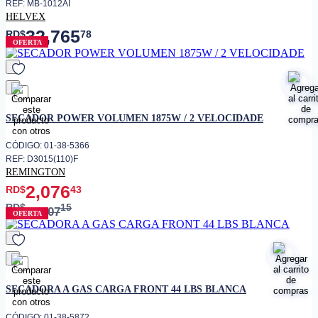
REF: MB-1012AI
HELVEX
32,765
RD$
78
OFERTA
favorito
SECADOR POWER VOLUMEN 1875W / 2 VELOCIDADE
CÓDIGO: 01-38-5366
REF: D3015(110)F
REMINGTON
2,076
RD$
43
RD$
15
2,307
OFERTA
favorito
SECADORA A GAS CARGA FRONT 44 LBS BLANCA
CÓDIGO: 01-38-5872