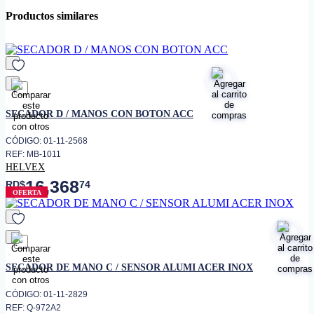
blanco
Productos similares
• Categoría Baños
• Materiales Cuerpo de Plástico
(ABS)
• ACCESORIOS
Llave allen Paquete de sujeción
Voltaje: 120 Vca, 50-60 Hz
Consumo de Corriente Nominal:
favorito
16 A Potencia: 1800 W
SECADOR D / MANOS CON BOTON ACC
Temperatura del Aire a 10 cm: 53
°C Caudal de aire: 291 m3/hr
CÓDIGO: 01-11-2568
Tiempo estimado de secado: 30 a
REF: MB-1011
35 s Tiempo de apagado de
• ESPECIFICACIONES
HELVEX
seguridad: 45 s Velocidad de
ELÓCTRICAS
16,368
RD$
74
Aire: 16,5 m/s Rango de
OFERTA
activación: Auto ajustable 180
mm max. Protección eléctrica:
Termostato reseteable Fusible
Térmico (TCO) Nivel de Ruido:
55 dB OPERACIÓN: Presione el
botón para activarlo.
favorito
SECADOR DE MANO C / SENSOR ALUMI ACER INOX
CÓDIGO: 01-11-2829
REF: Q-972A2