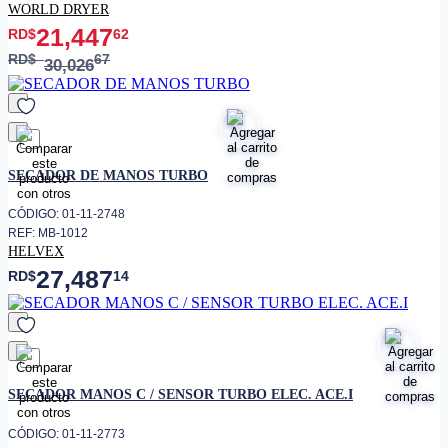
WORLD DRYER
21,447
RD$
62
RD$
67
30,026
favorito
SECADOR DE MANOS TURBO
CÓDIGO: 01-11-2748
REF: MB-1012
HELVEX
27,487
RD$
14
favorito
SECADOR MANOS C / SENSOR TURBO ELEC. ACE.I
CÓDIGO: 01-11-2773