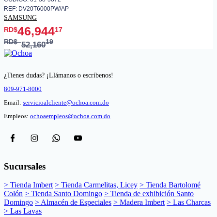
REF: DV20T6000PW/AP
SAMSUNG
46,944
RD$
17
RD$
19
52,160
¿Tienes dudas? ¡Llámanos o escríbenos!
809-971-8000
Email:
servicioalcliente@ochoa.com.do
Empleos:
ochoaempleos@ochoa.com.do
Sucursales
> Tienda Imbert
> Tienda Carmelitas, Licey
> Tienda Bartolomé
Colón
> Tienda Santo Domingo
> Tienda de exhibición Santo
Domingo
> Almacén de Especiales
> Madera Imbert
> Las Charcas
> Las Lavas