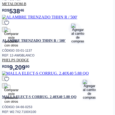
METALDOM-B
538
RD$
46
favorito
ALAMBRE TRENZADO THHN R / 500'
CÓDIGO: 03-01-1137
REF: 12-AWGBLANCO
PHELPS DODGE
9,209
RD$
90
favorito
MALLA ELECT-S CORRUG. 2.40X40 5.88 QQ
CÓDIGO: 04-66-0253
REF: W2.7X2.7100X100