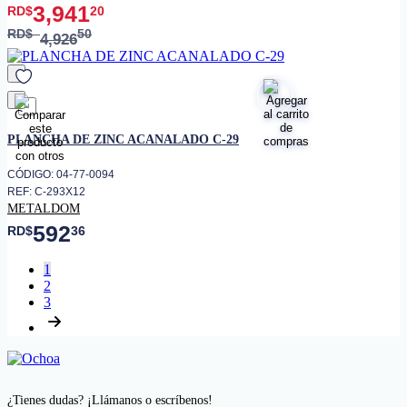
3,941
RD$
20
RD$
50
4,926
favorito
PLANCHA DE ZINC ACANALADO C-29
CÓDIGO: 04-77-0094
REF: C-293X12
METALDOM
592
RD$
36
1
2
3
¿Tienes dudas? ¡Llámanos o escríbenos!