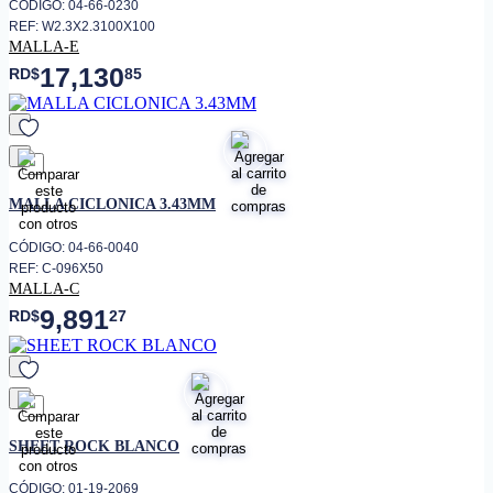
CÓDIGO: 04-66-0230
REF: W2.3X2.3100X100
MALLA-E
17,130
RD$
85
favorito
MALLA CICLONICA 3.43MM
CÓDIGO: 04-66-0040
REF: C-096X50
MALLA-C
9,891
RD$
27
favorito
SHEET ROCK BLANCO
CÓDIGO: 01-19-2069