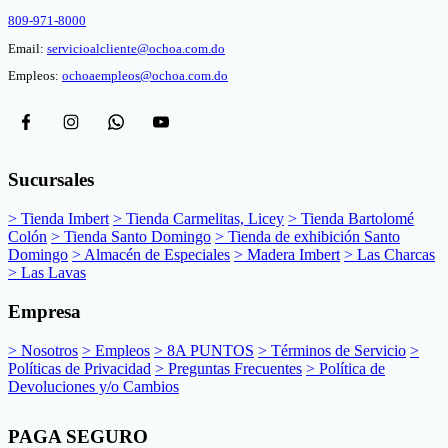
809-971-8000
Email:
servicioalcliente@ochoa.com.do
Empleos:
ochoaempleos@ochoa.com.do
Sucursales
> Tienda Imbert
> Tienda Carmelitas, Licey
> Tienda Bartolomé
Colón
> Tienda Santo Domingo
> Tienda de exhibición Santo
Domingo
> Almacén de Especiales
> Madera Imbert
> Las Charcas
> Las Lavas
Empresa
> Nosotros
> Empleos
> 8A PUNTOS
> Términos de Servicio
>
Políticas de Privacidad
> Preguntas Frecuentes
> Política de
Devoluciones y/o Cambios
PAGA SEGURO