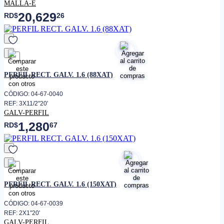
MALLA-E
20,629
RD$
26
favorito
PERFIL RECT. GALV. 1.6 (88XAT)
CÓDIGO: 04-67-0040
REF: 3X11/2"20'
GALV-PERFIL
1,280
RD$
67
favorito
PERFIL RECT. GALV. 1.6 (150XAT)
CÓDIGO: 04-67-0039
REF: 2X1"20'
GALV-PERFIL