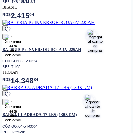
REF: 4X8-18MM-3/4
BRASIL
2,415
RD$
04
favorito
BATERIA P / INVERSOR-ROJA 6V-225AH
CÓDIGO: 03-12-0324
REF: T-105
TROJAN
14,348
RD$
84
favorito
BARRA CUADRADA-17 LBS (130XT.M)
CÓDIGO: 04-54-0004
REF: 1/2"X20'