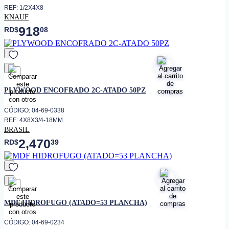
REF: 1/2X4X8
KNAUF
918
RD$
08
favorito
PLYWOOD ENCOFRADO 2C-ATADO 50PZ
CÓDIGO: 04-69-0338
REF: 4X8X3/4-18MM
BRASIL
2,470
RD$
39
favorito
MDF HIDROFUGO (ATADO=53 PLANCHA)
CÓDIGO: 04-69-0234