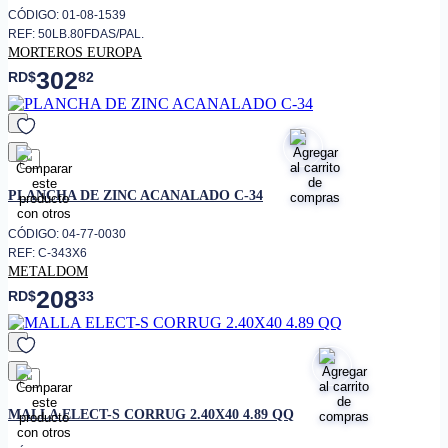
CÓDIGO: 01-08-1539
REF: 50LB.80FDAS/PAL.
MORTEROS EUROPA
302
RD$
82
favorito
PLANCHA DE ZINC ACANALADO C-34
CÓDIGO: 04-77-0030
REF: C-343X6
METALDOM
208
RD$
33
favorito
MALLA ELECT-S CORRUG 2.40X40 4.89 QQ