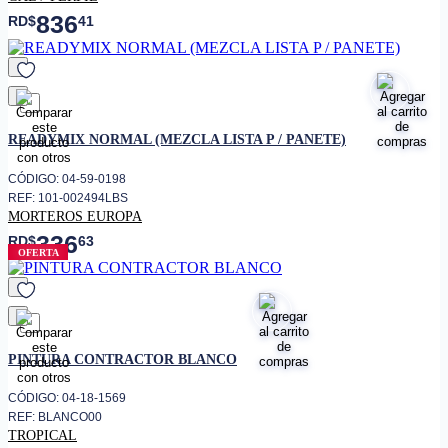
836
RD$
41
favorito
READYMIX NORMAL (MEZCLA LISTA P / PANETE)
CÓDIGO: 04-59-0198
REF: 101-002494LBS
MORTEROS EUROPA
336
RD$
63
OFERTA
favorito
PINTURA CONTRACTOR BLANCO
CÓDIGO: 04-18-1569
REF: BLANCO00
TROPICAL