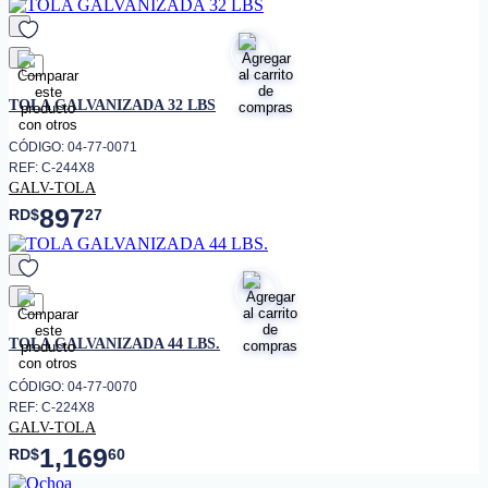
favorito
TOLA GALVANIZADA 32 LBS
CÓDIGO: 04-77-0071
REF: C-244X8
GALV-TOLA
897
RD$
27
favorito
TOLA GALVANIZADA 44 LBS.
CÓDIGO: 04-77-0070
REF: C-224X8
GALV-TOLA
1,169
RD$
60