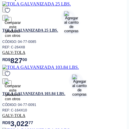
favorito
TOLA GALVANIZADA 25 LBS.
CÓDIGO: 04-77-0085
REF: C-264X8
GALV-TOLA
827
RD$
00
favorito
TOLA GALVANIZADA 103.84 LBS.
CÓDIGO: 04-77-0091
REF: C-164X10
GALV-TOLA
3,022
RD$
77