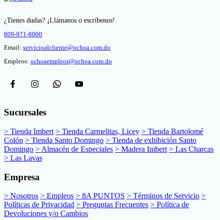
¿Tienes dudas? ¡Llámanos o escríbenos!
809-971-8000
Email:
servicioalcliente@ochoa.com.do
Empleos:
ochoaempleos@ochoa.com.do
Sucursales
> Tienda Imbert
> Tienda Carmelitas, Licey
> Tienda Bartolomé
Colón
> Tienda Santo Domingo
> Tienda de exhibición Santo
Domingo
> Almacén de Especiales
> Madera Imbert
> Las Charcas
> Las Lavas
Empresa
> Nosotros
> Empleos
> 8A PUNTOS
> Términos de Servicio
>
Políticas de Privacidad
> Preguntas Frecuentes
> Política de
Devoluciones y/o Cambios