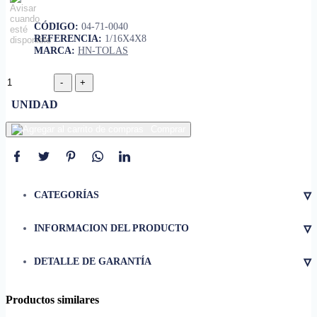
CÓDIGO:
04-71-0040
REFERENCIA:
1/16X4X8
MARCA:
HN-TOLAS
UNIDAD
Comprar
▿
CATEGORÍAS
▿
INFORMACION DEL PRODUCTO
• Dimensiones
1/16 X 4 X 8
▿
DETALLE DE GARANTÍA
• Lámina de hierro negro en
frío
Productos similares