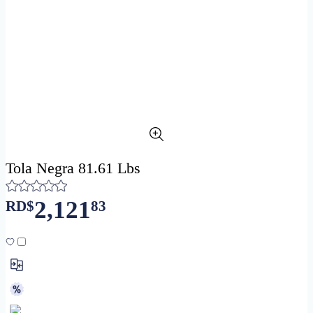
Tola Negra 81.61 Lbs
2,121
RD$
83