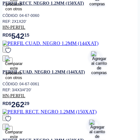
PERFIL RECT. NEGRO 1.2MM (150XAT)
CÓDIGO: 04-67-0060
REF: 2X1X20'
HN-PERFIL
542
RD$
15
favorito
PERFIL CUAD. NEGRO 1.2MM (144XAT)
CÓDIGO: 04-67-0061
REF: 3/4X3/4"20'
HN-PERFIL
262
RD$
29
favorito