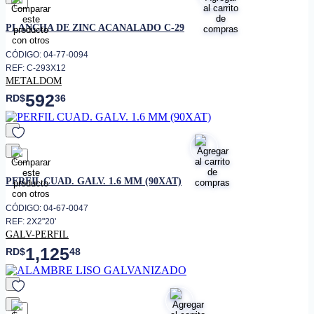
favorito
PLANCHA DE ZINC ACANALADO C-29
CÓDIGO: 04-77-0094
REF: C-293X12
METALDOM
592
RD$
36
favorito
PERFIL CUAD. GALV. 1.6 MM (90XAT)
CÓDIGO: 04-67-0047
REF: 2X2"20'
GALV-PERFIL
1,125
RD$
48