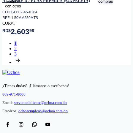
ALAMBRE D / PUAS PREMIUN (64XPALETA)
CÓDIGO: 02-45-0184
REF: 1.50MM250MTS
CORVI
2,603
RD$
98
1
2
3
¿Tienes dudas? ¡Llámanos o escríbenos!
809-971-8000
Email:
servicioalcliente@ochoa.com.do
Empleos:
ochoaempleos@ochoa.com.do