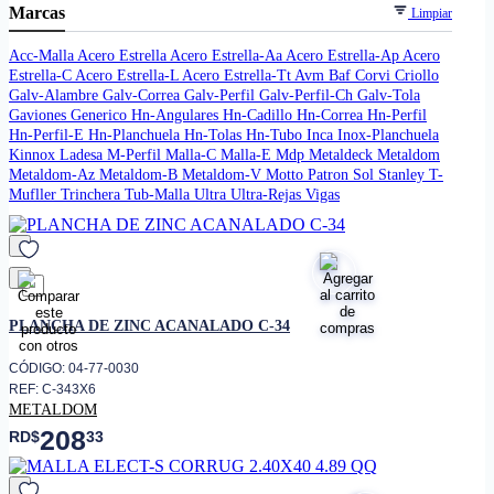
Marcas
Limpiar
Acc-Malla
Acero Estrella
Acero Estrella-Aa
Acero Estrella-Ap
Acero
Estrella-C
Acero Estrella-L
Acero Estrella-Tt
Avm
Baf
Corvi
Criollo
Galv-Alambre
Galv-Correa
Galv-Perfil
Galv-Perfil-Ch
Galv-Tola
Gaviones
Generico
Hn-Angulares
Hn-Cadillo
Hn-Correa
Hn-Perfil
Hn-Perfil-E
Hn-Planchuela
Hn-Tolas
Hn-Tubo
Inca
Inox-Planchuela
Kinnox
Ladesa
M-Perfil
Malla-C
Malla-E
Mdp
Metaldeck
Metaldom
Metaldom-Az
Metaldom-B
Metaldom-V
Motto
Patron
Sol
Stanley
T-
Mufller
Trinchera
Tub-Malla
Ultra
Ultra-Rejas
Vigas
favorito
PLANCHA DE ZINC ACANALADO C-34
CÓDIGO: 04-77-0030
REF: C-343X6
METALDOM
208
RD$
33