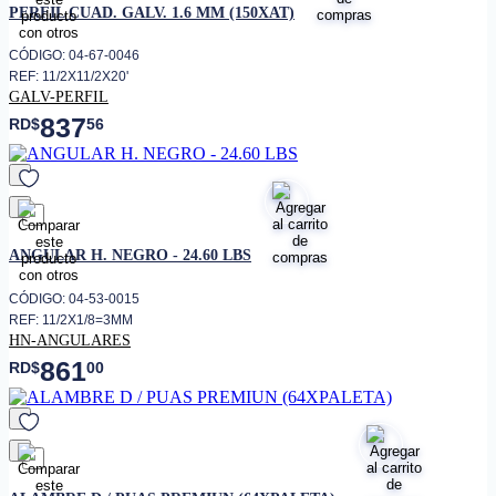
PERFIL CUAD. GALV. 1.6 MM (150XAT)
CÓDIGO: 04-67-0046
REF: 11/2X11/2X20'
GALV-PERFIL
837
RD$
56
favorito
ANGULAR H. NEGRO - 24.60 LBS
CÓDIGO: 04-53-0015
REF: 11/2X1/8=3MM
HN-ANGULARES
861
RD$
00
favorito