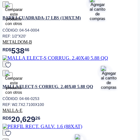
favorito
BARRA CUADRADA-17 LBS (130XT.M)
CÓDIGO: 04-54-0004
REF: 1/2"X20'
METALDOM-B
538
RD$
46
favorito
MALLA ELECT-S CORRUG. 2.40X40 5.88 QQ
CÓDIGO: 04-66-0253
REF: W2.7X2.7100X100
MALLA-E
20,629
RD$
26