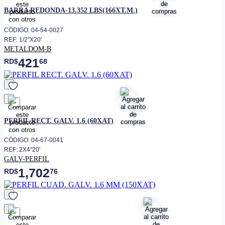
favorito
BARRA REDONDA-13.352 LBS(166XT.M.)
CÓDIGO: 04-54-0027
REF: 1/2"X20'
METALDOM-B
421
RD$
68
favorito
PERFIL RECT. GALV. 1.6 (60XAT)
CÓDIGO: 04-67-0041
REF: 2X4"20'
GALV-PERFIL
1,702
RD$
76
favorito