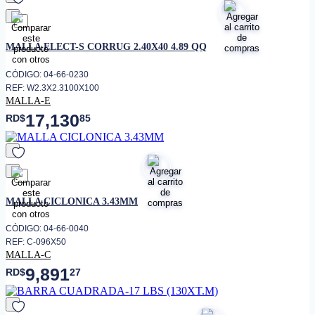
favorito
MALLA ELECT-S CORRUG 2.40X40 4.89 QQ
CÓDIGO: 04-66-0230
REF: W2.3X2.3100X100
MALLA-E
17,130
RD$
85
favorito
MALLA CICLONICA 3.43MM
CÓDIGO: 04-66-0040
REF: C-096X50
MALLA-C
9,891
RD$
27