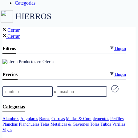
Categorías
HIERROS
Cerrar
Cerrar
Filtros
Limpiar
Productos en Oferta
Precios
Limpiar
a
Categorías
Alambres
Angulares
Barras
Correas
Mallas & Complementos
Perfiles
Planchas
Planchuelas
Telas Metalicas & Gaviones
Tolas
Tubos
Varillas
Vigas