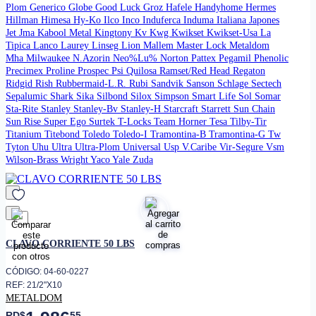
Plom
Generico
Globe
Good Luck
Groz
Hafele
Handyhome
Hermes
Hillman
Himesa
Hy-Ko
Ilco
Inco
Induferca
Induma
Italiana
Japones
Jet
Jma
Kabool Metal
Kingtony
Kv
Kwg
Kwikset
Kwikset-Usa
La
Tipica
Lanco
Laurey
Linseg
Lion
Mallem
Master Lock
Metaldom
Mha
Milwaukee
N.Azorin
Neo%Lu%
Norton
Pattex
Pegamil
Phenolic
Precimex
Proline
Prospec
Psi
Quilosa
Ramset/Red Head
Regaton
Ridgid
Rish
Rubbermaid-L.R.
Rubi
Sandvik
Sanson
Schlage
Sectech
Sepalumic
Shark
Sika
Silbond
Silox
Simpson
Smart Life
Sol
Somar
Sta-Rite
Stanley
Stanley-Bv
Stanley-H
Starcraft
Starrett
Sun Chain
Sun Rise
Super Ego
Surtek
T-Locks
Team Horner
Tesa
Tilby-Tir
Titanium
Titebond
Toledo
Toledo-I
Tramontina-B
Tramontina-G
Tw
Tyton
Uhu
Ultra
Ultra-Plom
Universal
Usp
V.Caribe
Vir-Segure
Vsm
Wilson-Brass
Wright
Yaco
Yale
Zuda
favorito
CLAVO CORRIENTE 50 LBS
CÓDIGO: 04-60-0227
REF: 21/2"X10
METALDOM
RD$
55