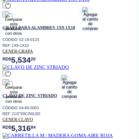
favorito
GRAPA PARA ALAMBRES 1X9-1X10
CÓDIGO: 02-19-0123
REF: 1X9-1X10
GENER-GRAPA
5,534
RD$
20
favorito
CLAVO DE ZINC STRIADO
CÓDIGO: 04-60-0001
REF: 21/2"X9C/50LBS
GENER-CLAVO
5,316
RD$
84