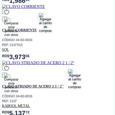
1,986
favorito
CLAVO CORRIENTE
CÓDIGO: 04-60-0033
REF: 21/2"X10
SOL
3,973
RD$
06
favorito
CLAVO STRIADO DE ACERO 2 1 / 2''
CÓDIGO: 04-60-0016
REF: 21/2"
KABOOL METAL
5,137
RD$
72