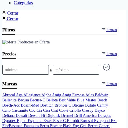
Categorías
Cerrar
Cerrar
Filtros
Limpiar
Productos en Oferta
Precios
Limpiar
a
Marcas
Limpiar
Abracol
Aga
Allegiance
Alpha
Amig
Amig Ermosa
Atlas
Baldwin
Ballenita
Becusa
Becusa-C
Bellota
Best Value
Blue Master
Bosch
Bosch-Acc
Bosch-Med
Bostitch
Bronces C
Bticino
Bufalo
Camry
Cano
Cascamite
Cbc
Cia
Cisa
Cmt
Corvi
Criollo
Crosby
Dayco
Deltana
Dewalt
Dewalt-Ht
Digidisk
Dremel
Drill America
Duragas
Dynatex
Egoki
Espanola
Esser
Esser-C
Eurobit
Eurosol
Evergood
Ez-
Flo/Eastman
Fantaxias
Ferro
Fischer
Flash
Foy
Gen-Ferret
Gener-