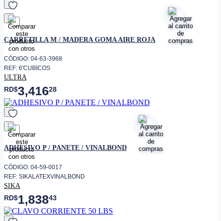
favorito
CARRETILLA M / MADERA GOMA AIRE ROJA
CÓDIGO: 04-63-3968
REF: 6'CUBICOS
ULTRA
3,416
RD$
28
favorito
ADHESIVO P / PANETE / VINALBOND
CÓDIGO: 04-59-0017
REF: SIKALATEXVINALBOND
SIKA
1,838
RD$
43