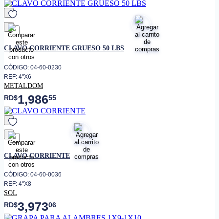
favorito
CLAVO CORRIENTE GRUESO 50 LBS
CÓDIGO: 04-60-0230
REF: 4"X6
METALDOM
1,986
RD$
55
favorito
CLAVO CORRIENTE
CÓDIGO: 04-60-0036
REF: 4"X8
SOL
3,973
RD$
06