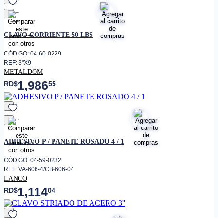
favorito
CLAVO CORRIENTE 50 LBS
CÓDIGO: 04-60-0229
REF: 3"X9
METALDOM
1,986
RD$
55
favorito
ADHESIVO P / PANETE ROSADO 4 / 1
CÓDIGO: 04-59-0232
REF: VA-606-4/CB-606-04
LANCO
1,114
RD$
04