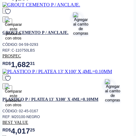
favorito
GROUT CEMENTO P / ANCLAJE.
CÓDIGO: 04-59-0293
REF: C-110750LBS
PROSPEC
1,682
RD$
31
favorito
PLASTICO P / PLATEA 13' X100' X 4ML=0.10MM
CÓDIGO: 02-45-0167
REF: M20100-NEGRO
BEST VALUE
4,017
RD$
25