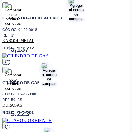
favorito
CLAVO STRIADO DE ACERO 3''
CÓDIGO: 04-60-0018
REF: 3"
KABOOL METAL
5,137
RD$
72
favorito
CILINDRO DE GAS
CÓDIGO: 02-42-0380
REF: 50LBS
DURAGAS
5,223
RD$
01