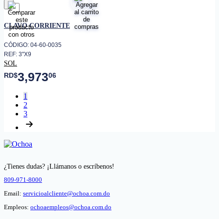
favorito
CLAVO CORRIENTE
CÓDIGO: 04-60-0035
REF: 3"X9
SOL
3,973
RD$
06
1
2
3
¿Tienes dudas? ¡Llámanos o escríbenos!
809-971-8000
Email:
servicioalcliente@ochoa.com.do
Empleos:
ochoaempleos@ochoa.com.do