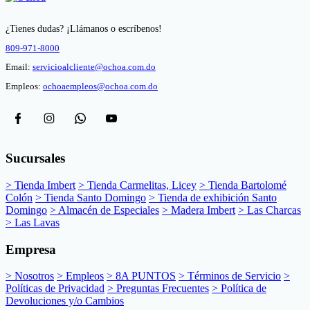
¿Tienes dudas? ¡Llámanos o escríbenos!
809-971-8000
Email:
servicioalcliente@ochoa.com.do
Empleos:
ochoaempleos@ochoa.com.do
Sucursales
> Tienda Imbert
> Tienda Carmelitas, Licey
> Tienda Bartolomé
Colón
> Tienda Santo Domingo
> Tienda de exhibición Santo
Domingo
> Almacén de Especiales
> Madera Imbert
> Las Charcas
> Las Lavas
Empresa
> Nosotros
> Empleos
> 8A PUNTOS
> Términos de Servicio
>
Políticas de Privacidad
> Preguntas Frecuentes
> Política de
Devoluciones y/o Cambios