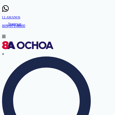
LLAMANOS
Ingresar
809-971-8000