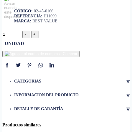
CÓDIGO:
02-45-0166
REFERENCIA:
H11099
MARCA:
BEST VALUE
UNIDAD
Comprar
▿
CATEGORÍAS
▿
INFORMACION DEL PRODUCTO
• Altamente visible.
▿
DETALLE DE GARANTÍA
• Uso como barrera de
seguridad y precaución.
• Mide 50 metros de largo.
Productos similares