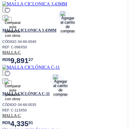
favorito
MALLA CICLONICA 3.43MM
CÓDIGO: 04-66-0040
REF: C-096X50
MALLA-C
9,891
RD$
27
favorito
MALLA CICLÓNICA C-11
CÓDIGO: 04-66-0035
REF: C-113X50
MALLA-C
4,335
RD$
91