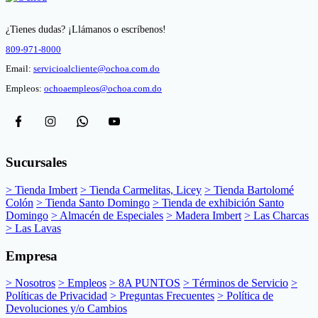
¿Tienes dudas? ¡Llámanos o escríbenos!
809-971-8000
Email:
servicioalcliente@ochoa.com.do
Empleos:
ochoaempleos@ochoa.com.do
Sucursales
> Tienda Imbert
> Tienda Carmelitas, Licey
> Tienda Bartolomé
Colón
> Tienda Santo Domingo
> Tienda de exhibición Santo
Domingo
> Almacén de Especiales
> Madera Imbert
> Las Charcas
> Las Lavas
Empresa
> Nosotros
> Empleos
> 8A PUNTOS
> Términos de Servicio
>
Políticas de Privacidad
> Preguntas Frecuentes
> Política de
Devoluciones y/o Cambios