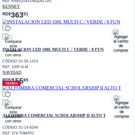
REF: KN85318V1NIQUELSAT
KENNEY
363
RD$
51
favorito
INSTALACION LED 100L MULTI C / VERDE / 8 FUN
CÓDIGO: 01-56-1313
REF: 100F-G-M
NAVIDAD
155
RD$
65
OFERTA
favorito
ALFOMBRA COMERCIAL SCHOLARSHIP II ALTO T
CÓDIGO: 01-14-8294
REF: 374-TOMATO