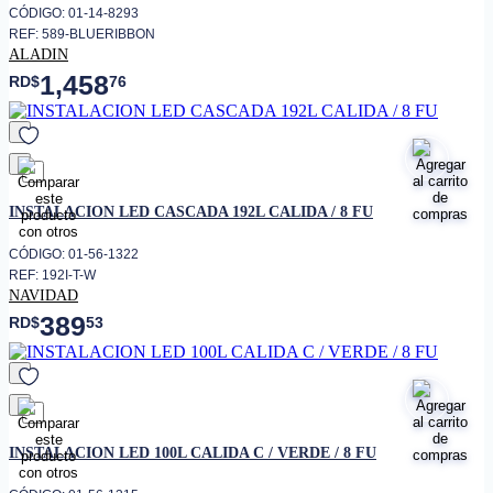
CÓDIGO: 01-14-8293
REF: 589-BLUERIBBON
ALADIN
1,458
RD$
76
favorito
INSTALACION LED CASCADA 192L CALIDA / 8 FU
CÓDIGO: 01-56-1322
REF: 192I-T-W
NAVIDAD
389
RD$
53
favorito
INSTALACION LED 100L CALIDA C / VERDE / 8 FU