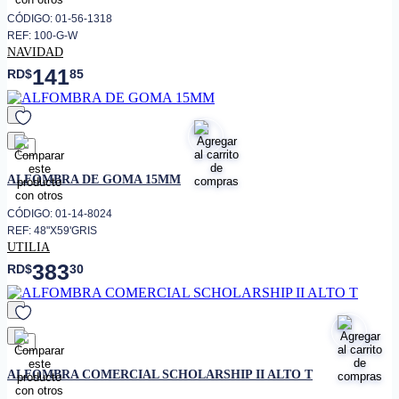
CÓDIGO: 01-56-1318
REF: 100-G-W
NAVIDAD
141
RD$
85
favorito
ALFOMBRA DE GOMA 15MM
CÓDIGO: 01-14-8024
REF: 48"X59'GRIS
UTILIA
383
RD$
30
favorito
ALFOMBRA COMERCIAL SCHOLARSHIP II ALTO T