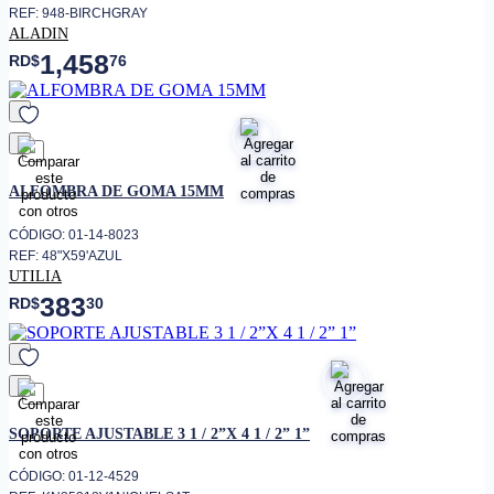
REF: 948-BIRCHGRAY
ALADIN
1,458
RD$
76
favorito
ALFOMBRA DE GOMA 15MM
CÓDIGO: 01-14-8023
REF: 48"X59'AZUL
UTILIA
383
RD$
30
favorito
SOPORTE AJUSTABLE 3 1 / 2”X 4 1 / 2” 1”
CÓDIGO: 01-12-4529