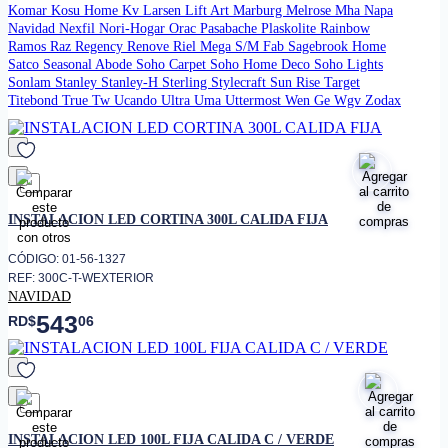
Komar
Kosu Home
Kv
Larsen
Lift Art
Marburg
Melrose
Mha
Napa
Navidad
Nexfil
Nori-Hogar
Orac
Pasabache
Plaskolite
Rainbow
Ramos
Raz
Regency
Renove
Riel Mega
S/M Fab
Sagebrook Home
Satco
Seasonal Abode
Soho Carpet
Soho Home Deco
Soho Lights
Sonlam
Stanley
Stanley-H
Sterling
Stylecraft
Sun Rise
Target
Titebond
True
Tw
Ucando
Ultra
Uma
Uttermost
Wen Ge
Wgv
Zodax
favorito
INSTALACION LED CORTINA 300L CALIDA FIJA
CÓDIGO: 01-56-1327
REF: 300C-T-WEXTERIOR
NAVIDAD
543
RD$
06
favorito
INSTALACION LED 100L FIJA CALIDA C / VERDE