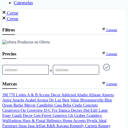
Categorías
Cerrar
Cerrar
Filtros
Limpiar
Productos en Oferta
Precios
Limpiar
a
Marcas
Limpiar
3M
770 Lights
A & B
Accent Decor
Addicted
Aladin
Allstate
Alperto
Amig
Apache
Arabel
Aroma De Luz
Best Value
Bloomingville
Blue
Ocean
Burke Mercer
Candlelite
Casa Bella
Cindu
Concepts
Creativeco-Op
Crestview
D-C Fix
Danica
Decore
Did
Edil Lame
Esser
Gaudi Decor
Gen-Ferret
Generico
Gh
Graber
Grandeco
Wallfashion
Harp & Finial
Hellenics
Home Accents
Hystik
Ideal
Furniture
Imax
Iusa
Jeffan
K&K
Kavana
Kennedy Carpets
Kenney