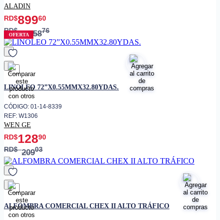
ALADIN
899
RD$
60
RD$
76
1,458
OFERTA
favorito
LINOLEO 72”X0.55MMX32.80YDAS.
CÓDIGO: 01-14-8339
REF: W1306
WEN GE
128
RD$
90
RD$
03
209
favorito
ALFOMBRA COMERCIAL CHEX II ALTO TRÁFICO