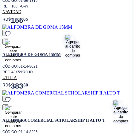
CÓDIGO: 01-56-1315
REF: 100F-G-W
NAVIDAD
155
RD$
65
favorito
ALFOMBRA DE GOMA 15MM
CÓDIGO: 01-14-8021
REF: 48X59'ROJO
UTILIA
383
RD$
30
favorito
ALFOMBRA COMERCIAL SCHOLARSHIP II ALTO T
CÓDIGO: 01-14-8295