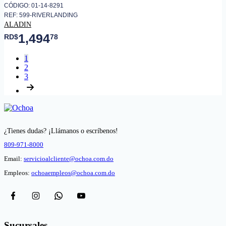
CÓDIGO: 01-14-8291
REF: 599-RIVERLANDING
ALADIN
1,494
RD$
78
1
2
3
¿Tienes dudas? ¡Llámanos o escríbenos!
809-971-8000
Email:
servicioalcliente@ochoa.com.do
Empleos:
ochoaempleos@ochoa.com.do
Sucursales