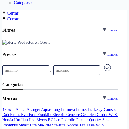
Categorías
Cerrar
Cerrar
Filtros
Limpiar
Productos en Oferta
Precios
Limpiar
a
Categorías
Marcas
Limpiar
4Power
Amici
Anauger
Aquastrong
Barmesa
Barnes
Berkeley
Camsco
Dab
Evans
Evo
Faac
Franklin Electric
Genebre
Generico
Global W. S.
Honda
Ifm
Ihm
Leo
Myers
P.Cibao
Pedrollo
Pentair
Quality
Sje-
Rhombus
Smart Life
Sta-Rite
Sta-Rite/Nocchi
Tau
Tesla
Wilo