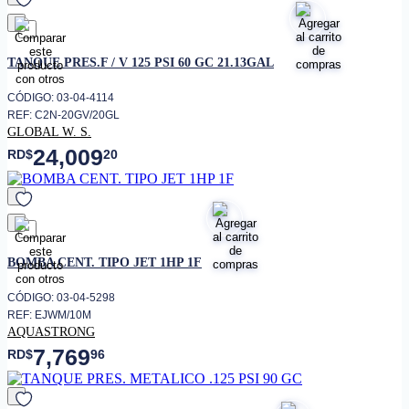
favorito
TANQUE PRES.F / V 125 PSI 60 GC 21.13GAL
CÓDIGO: 03-04-4114
REF: C2N-20GV/20GL
GLOBAL W. S.
24,009
RD$
20
favorito
BOMBA CENT. TIPO JET 1HP 1F
CÓDIGO: 03-04-5298
REF: EJWM/10M
AQUASTRONG
7,769
RD$
96