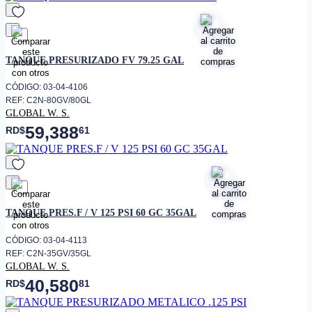
favorito
TANQUE PRESURIZADO FV 79.25 GAL
CÓDIGO: 03-04-4106
REF: C2N-80GV/80GL
GLOBAL W. S.
59,388
RD$
61
favorito
TANQUE PRES.F / V 125 PSI 60 GC 35GAL
CÓDIGO: 03-04-4113
REF: C2N-35GV/35GL
GLOBAL W. S.
40,580
RD$
81