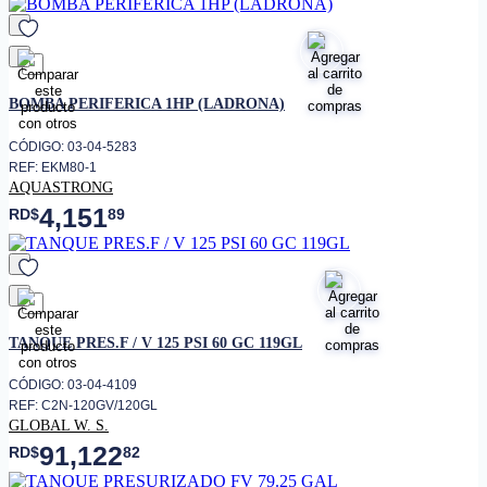
favorito
BOMBA PERIFERICA 1HP (LADRONA)
CÓDIGO: 03-04-5283
REF: EKM80-1
AQUASTRONG
4,151
RD$
89
favorito
TANQUE PRES.F / V 125 PSI 60 GC 119GL
CÓDIGO: 03-04-4109
REF: C2N-120GV/120GL
GLOBAL W. S.
91,122
RD$
82