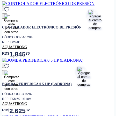
favorito
CONTROLADOR ELECTRÓNICO DE PRESIÓN
CÓDIGO: 03-04-5284
REF: EPS-01
AQUASTRONG
1,845
RD$
70
favorito
BOMBA PERIFERICA 0.5 HP (LADRONA)
CÓDIGO: 03-04-5282
REF: EKM60-1/110V
AQUASTRONG
2,625
RD$
32