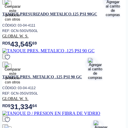
favorito
TANQUE PRESURIZADO METALICO.125 PSI 90GC
CÓDIGO: 03-04-4111
REF: GCN-50GV/50GL
GLOBAL W. S.
43,545
RD$
69
favorito
TANQUE PRES. METALICO .125 PSI 90 GC
CÓDIGO: 03-04-4112
REF: GCN-35GV/35GL
GLOBAL W. S.
31,334
RD$
64