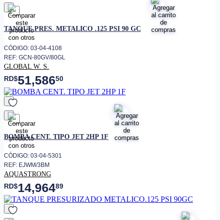
favorito
TANQUE PRES. METALICO .125 PSI 90 GC
CÓDIGO: 03-04-4108
REF: GCN-80GV/80GL
GLOBAL W. S.
51,586
RD$
50
favorito
BOMBA CENT. TIPO JET 2HP 1F
CÓDIGO: 03-04-5301
REF: EJWM/3BM
AQUASTRONG
14,964
RD$
89