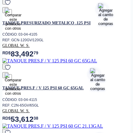
favorito
TANQUE PRESURIZADO METALICO .125 PSI
CÓDIGO: 03-04-4105
REF: GCN-120GV/120GL
GLOBAL W. S.
83,492
RD$
79
favorito
TANQUE PRES.F / V 125 PSI 60 GC 65GAL
CÓDIGO: 03-04-4115
REF: C2N-65GV/65GL
GLOBAL W. S.
53,612
RD$
38