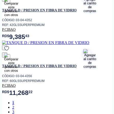
favorito
TANQUE D / PRESION EN FIBRA DE VIDRIO
CÓDIGO: 03-04-4352
REF: 42GLSSUPERPREMIUM
P.CIBAO
9,385
RD$
43
favorito
TANQUE D / PRESION EN FIBRA DE VIDRIO
CÓDIGO: 03-04-4356
REF: 60GLSSUPERPREMIUM
P.CIBAO
11,268
RD$
22
1
2
3