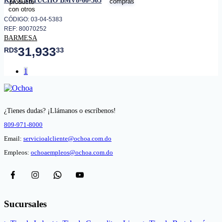
KIT CARTUCHO BMV8-60-503
CÓDIGO: 03-04-5383
REF: 80070252
BARMESA
31,933
RD$
33
1
¿Tienes dudas? ¡Llámanos o escríbenos!
809-971-8000
Email:
servicioalcliente@ochoa.com.do
Empleos:
ochoaempleos@ochoa.com.do
Sucursales