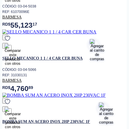
CÓDIGO: 03-04-5038
REF: 61070096E
BARMESA
55,123
RD$
17
favorito
SELLO MECANICO 1 1 / 4 CAR CER BUNA
CÓDIGO: 03-04-5066
REF: 31030131
BARMESA
4,760
RD$
89
favorito
BOMBA SUM AN ACERO INOX 2HP 230VAC 1F