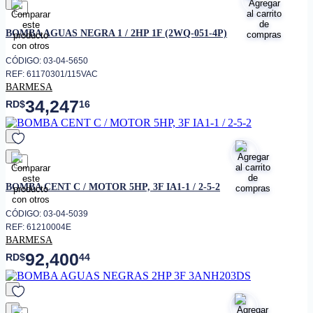
favorito
BOMBA AGUAS NEGRA 1 / 2HP 1F (2WQ-051-4P)
CÓDIGO: 03-04-5650
REF: 61170301/115VAC
BARMESA
34,247
RD$
16
favorito
BOMBA CENT C / MOTOR 5HP, 3F IA1-1 / 2-5-2
CÓDIGO: 03-04-5039
REF: 61210004E
BARMESA
92,400
RD$
44