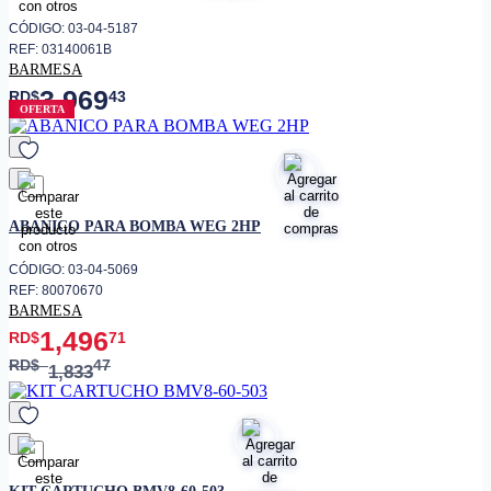
CÓDIGO: 03-04-5187
REF: 03140061B
BARMESA
3,969
RD$
43
OFERTA
favorito
ABANICO PARA BOMBA WEG 2HP
CÓDIGO: 03-04-5069
REF: 80070670
BARMESA
1,496
RD$
71
RD$
47
1,833
favorito