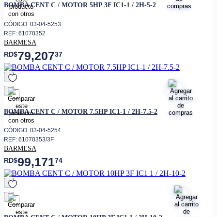
BOMBA CENT C / MOTOR 5HP 3F IC1-1 / 2H-5-2
CÓDIGO: 03-04-5253
REF: 61070352
BARMESA
79,207
RD$
37
favorito
BOMBA CENT C / MOTOR 7.5HP IC1-1 / 2H-7.5-2
CÓDIGO: 03-04-5254
REF: 61070353/3F
BARMESA
99,171
RD$
74
favorito