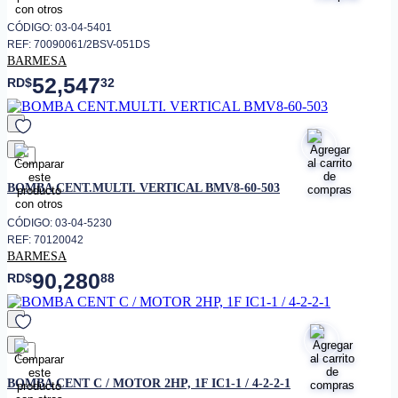
CÓDIGO: 03-04-5401
REF: 70090061/2BSV-051DS
BARMESA
52,547
RD$
32
favorito
BOMBA CENT.MULTI. VERTICAL BMV8-60-503
CÓDIGO: 03-04-5230
REF: 70120042
BARMESA
90,280
RD$
88
favorito
BOMBA CENT C / MOTOR 2HP, 1F IC1-1 / 4-2-2-1