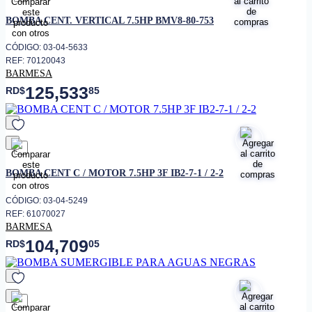
favorito
BOMBA CENT. VERTICAL 7.5HP BMV8-80-753
CÓDIGO: 03-04-5633
REF: 70120043
BARMESA
125,533
RD$
85
favorito
BOMBA CENT C / MOTOR 7.5HP 3F IB2-7-1 / 2-2
CÓDIGO: 03-04-5249
REF: 61070027
BARMESA
104,709
RD$
05