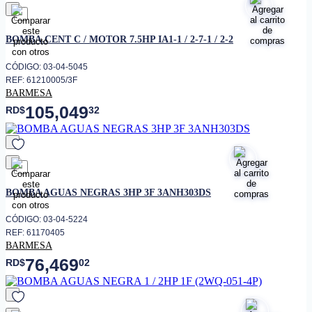
favorito
BOMBA.CENT C / MOTOR 7.5HP IA1-1 / 2-7-1 / 2-2
CÓDIGO: 03-04-5045
REF: 61210005/3F
BARMESA
105,049
RD$
32
favorito
BOMBA AGUAS NEGRAS 3HP 3F 3ANH303DS
CÓDIGO: 03-04-5224
REF: 61170405
BARMESA
76,469
RD$
02