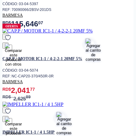
CÓDIGO: 03-04-5397
REF: 70090066/2BSV-201DS
BARMESA
115,646
RD$
07
OFERTA
favorito
CAP.P / MOTOR IC1-1 / 4-2-2-1 20MF 5%
CÓDIGO: 03-04-5074
REF: NC-CAP20-370/450R-0R
BARMESA
2,041
RD$
77
RD$
89
2,625
favorito
IMPELLER IC1-1 / 4 1.5HP