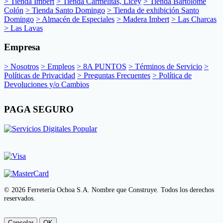
> Tienda Imbert
> Tienda Carmelitas, Licey
> Tienda Bartolomé
Colón
> Tienda Santo Domingo
> Tienda de exhibición Santo
Domingo
> Almacén de Especiales
> Madera Imbert
> Las Charcas
> Las Lavas
Empresa
> Nosotros
> Empleos
> 8A PUNTOS
> Términos de Servicio
>
Políticas de Privacidad
> Preguntas Frecuentes
> Política de
Devoluciones y/o Cambios
PAGA SEGURO
© 2026 Ferretería Ochoa S.A. Nombre que Construye. Todos los derechos
reservados.
Cancelar
OK