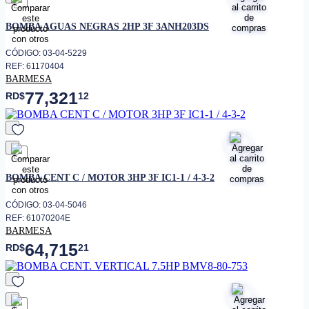
favorito
BOMBA AGUAS NEGRAS 2HP 3F 3ANH203DS
CÓDIGO: 03-04-5229
REF: 61170404
BARMESA
77,321
RD$
12
favorito
BOMBA CENT C / MOTOR 3HP 3F IC1-1 / 4-3-2
CÓDIGO: 03-04-5046
REF: 61070204E
BARMESA
64,715
RD$
21