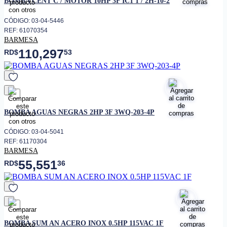
BOMBA CENT C / MOTOR 10HP 3F IC1 1 / 2H-10-2
CÓDIGO: 03-04-5446
REF: 61070354
BARMESA
110,297
RD$
53
favorito
BOMBA AGUAS NEGRAS 2HP 3F 3WQ-203-4P
CÓDIGO: 03-04-5041
REF: 61170304
BARMESA
55,551
RD$
36
favorito
BOMBA SUM AN ACERO INOX 0.5HP 115VAC 1F