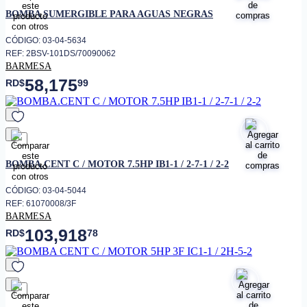
favorito
BOMBA SUMERGIBLE PARA AGUAS NEGRAS
CÓDIGO: 03-04-5634
REF: 2BSV-101DS/70090062
BARMESA
58,175
RD$
99
favorito
BOMBA.CENT C / MOTOR 7.5HP IB1-1 / 2-7-1 / 2-2
CÓDIGO: 03-04-5044
REF: 61070008/3F
BARMESA
103,918
RD$
78
favorito