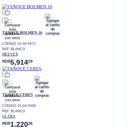
favorito
TANQUE BOLMEN 16
CÓDIGO: 01-04-5472
REF: BLANCO
HELVEX
5,914
RD$
29
favorito
TANQUE CERES
CÓDIGO: 01-04-5508
REF: BLANCO
ULTRA
1,220
RD$
26