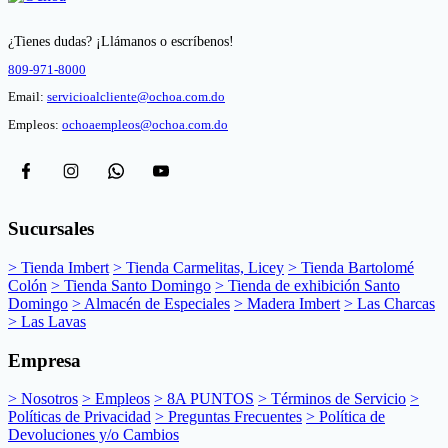
¿Tienes dudas? ¡Llámanos o escríbenos!
809-971-8000
Email:
servicioalcliente@ochoa.com.do
Empleos:
ochoaempleos@ochoa.com.do
Sucursales
> Tienda Imbert
> Tienda Carmelitas, Licey
> Tienda Bartolomé
Colón
> Tienda Santo Domingo
> Tienda de exhibición Santo
Domingo
> Almacén de Especiales
> Madera Imbert
> Las Charcas
> Las Lavas
Empresa
> Nosotros
> Empleos
> 8A PUNTOS
> Términos de Servicio
>
Políticas de Privacidad
> Preguntas Frecuentes
> Política de
Devoluciones y/o Cambios