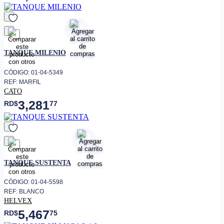
favorito
TANQUE MILENIO
CÓDIGO: 01-04-5349
REF: MARFIL
CATO
3,281
RD$
77
favorito
TANQUE SUSTENTA
CÓDIGO: 01-04-5598
REF: BLANCO
HELVEX
5,467
RD$
75