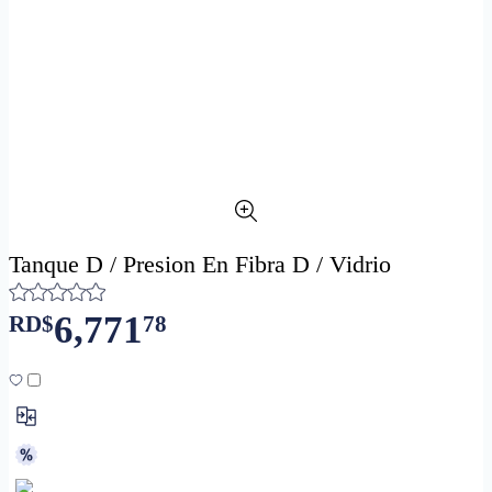
Tanque D / Presion En Fibra D / Vidrio
6,771
RD$
78