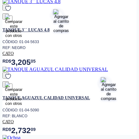
favorito
TANQUE 3´´ LUCAS 4.8
CÓDIGO: 01-04-5633
REF: NEGRO
CATO
3,205
RD$
05
favorito
TANQUE AGUAZUL CALIDAD UNIVERSAL
CÓDIGO: 01-04-5090
REF: BLANCO
CATO
2,732
RD$
09