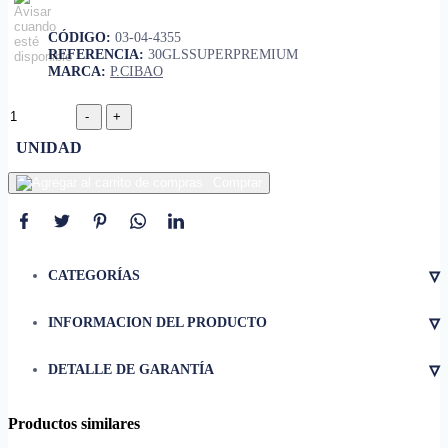
CÓDIGO:
03-04-4355
REFERENCIA:
30GLSSUPERPREMIUM
MARCA:
P.CIBAO
UNIDAD
Comprar
▿
CATEGORÍAS
▿
INFORMACION DEL PRODUCTO
• Tamaño/ Tipo
30 galones ( Pre)
▿
DETALLE DE GARANTÍA
• Medida
18''x 31''.
Productos similares