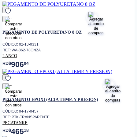
favorito
PEGAMENTO DE POLYURETANO 8 OZ
CÓDIGO: 02-13-0331
REF: WA-862-78ONZA
LANCO
906
RD$
04
favorito
PEGAMENTO EPOXI (ALTA TEMP. Y PRESION)
CÓDIGO: 04-17-0457
REF: PTK-TRANSPARENTE
PEGATANKE
465
RD$
18