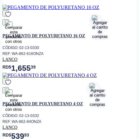
terminación
• No es toxico
• Para usar en superficies
pororsas y no porosas
favorito
• Puertas de Madera
PEGAMENTO DE POLYURETANO 16 OZ
• Gabinetes
CÓDIGO: 02-13-0330
• Mobiliarios
REF: WA-862-616ONZA
LANCO
• Plásticos
1,655
RD$
39
• Cuero
• Corcho
• Tela
• Excelente para pegar
laminados a cualquier
favorito
superficie de madera. Además,
PEGAMENTO DE POLYURETANO 4 OZ
es una excelente pega multi-
usos.
CÓDIGO: 02-13-0332
REF: WA-862-84ONZA
LANCO
539
RD$
93