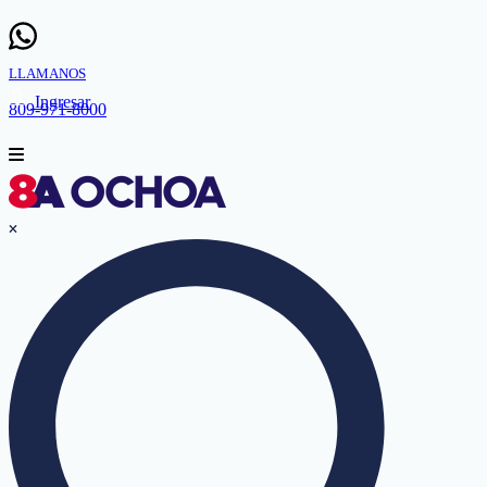
LLAMANOS
Ingresar
809-971-8000