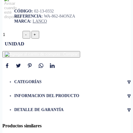
CÓDIGO:
02-13-0332
REFERENCIA:
WA-862-84ONZA
MARCA:
LANCO
UNIDAD
Comprar
▿
CATEGORÍAS
▿
INFORMACION DEL PRODUCTO
• Secado rápido
▿
DETALLE DE GARANTÍA
• Excelente adhesión en
superficies lisas
• Resistente al agua y humedad
Productos similares
• Lijable para mejor