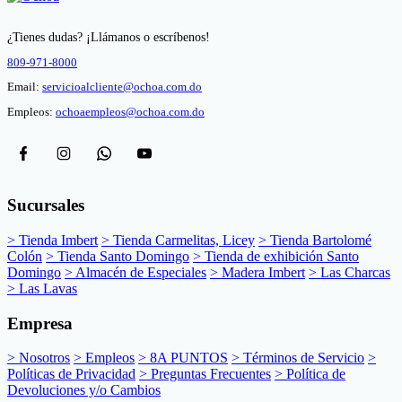
¿Tienes dudas? ¡Llámanos o escríbenos!
809-971-8000
Email:
servicioalcliente@ochoa.com.do
Empleos:
ochoaempleos@ochoa.com.do
Sucursales
> Tienda Imbert
> Tienda Carmelitas, Licey
> Tienda Bartolomé
Colón
> Tienda Santo Domingo
> Tienda de exhibición Santo
Domingo
> Almacén de Especiales
> Madera Imbert
> Las Charcas
> Las Lavas
Empresa
> Nosotros
> Empleos
> 8A PUNTOS
> Términos de Servicio
>
Políticas de Privacidad
> Preguntas Frecuentes
> Política de
Devoluciones y/o Cambios