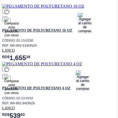
terminación
• No es toxico
• Para usar en superficies
pororsas y no porosas
favorito
• Puertas de Madera
PEGAMENTO DE POLYURETANO 16 OZ
• Gabinetes
CÓDIGO: 02-13-0330
• Mobiliarios
REF: WA-862-616ONZA
LANCO
• Plásticos
1,655
RD$
39
• Cuero
• Corcho
• Tela
• Excelente para pegar
laminados a cualquier
favorito
superficie de madera. Además,
PEGAMENTO DE POLYURETANO 4 OZ
es una excelente pega multi-
usos.
CÓDIGO: 02-13-0332
REF: WA-862-84ONZA
LANCO
539
RD$
93