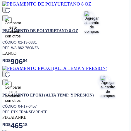
favorito
PEGAMENTO DE POLYURETANO 8 OZ
CÓDIGO: 02-13-0331
REF: WA-862-78ONZA
LANCO
906
RD$
04
favorito
PEGAMENTO EPOXI (ALTA TEMP. Y PRESION)
CÓDIGO: 04-17-0457
REF: PTK-TRANSPARENTE
PEGATANKE
465
RD$
18