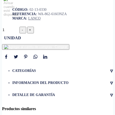
CÓDIGO:
02-13-0330
REFERENCIA:
WA-862-616ONZA
MARCA:
LANCO
UNIDAD
Comprar
▿
CATEGORÍAS
▿
INFORMACION DEL PRODUCTO
• Secado rápido
▿
DETALLE DE GARANTÍA
• Excelente adhesión en
superficies lisas
• Resistente al agua y humedad
Productos similares
• Lijable para mejor