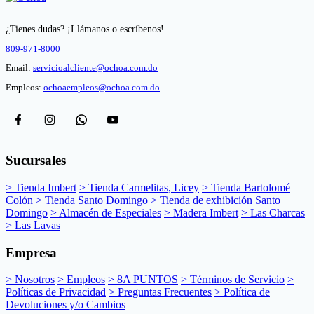
¿Tienes dudas? ¡Llámanos o escríbenos!
809-971-8000
Email:
servicioalcliente@ochoa.com.do
Empleos:
ochoaempleos@ochoa.com.do
Sucursales
> Tienda Imbert
> Tienda Carmelitas, Licey
> Tienda Bartolomé
Colón
> Tienda Santo Domingo
> Tienda de exhibición Santo
Domingo
> Almacén de Especiales
> Madera Imbert
> Las Charcas
> Las Lavas
Empresa
> Nosotros
> Empleos
> 8A PUNTOS
> Términos de Servicio
>
Políticas de Privacidad
> Preguntas Frecuentes
> Política de
Devoluciones y/o Cambios