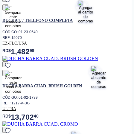
favorito
DUCHA T / TELEFONO COMPLETA
CÓDIGO: 01-23-0540
REF: 15070
EZ-FLO/USA
1,482
RD$
99
favorito
DUCHA BARRA CUAD. BRUSH GOLDEN
CÓDIGO: 01-02-1739
REF: 1217-A-BG
ULTRA
13,702
RD$
40