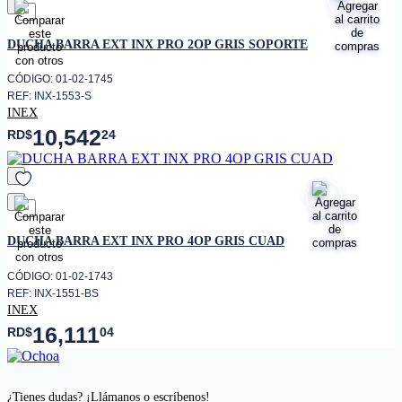
favorito
DUCHA BARRA EXT INX PRO 2OP GRIS SOPORTE
CÓDIGO: 01-02-1745
REF: INX-1553-S
INEX
10,542
RD$
24
favorito
DUCHA BARRA EXT INX PRO 4OP GRIS CUAD
CÓDIGO: 01-02-1743
REF: INX-1551-BS
INEX
16,111
RD$
04
¿Tienes dudas? ¡Llámanos o escríbenos!