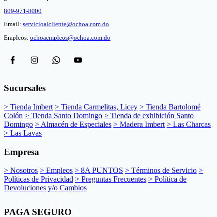
809-971-8000
Email:
servicioalcliente@ochoa.com.do
Empleos:
ochoaempleos@ochoa.com.do
Sucursales
> Tienda Imbert
> Tienda Carmelitas, Licey
> Tienda Bartolomé
Colón
> Tienda Santo Domingo
> Tienda de exhibición Santo
Domingo
> Almacén de Especiales
> Madera Imbert
> Las Charcas
> Las Lavas
Empresa
> Nosotros
> Empleos
> 8A PUNTOS
> Términos de Servicio
>
Políticas de Privacidad
> Preguntas Frecuentes
> Política de
Devoluciones y/o Cambios
PAGA SEGURO