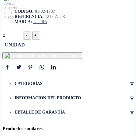
CÓDIGO:
01-02-1737
REFERENCIA:
1217-A-CR
MARCA:
ULTRA
UNIDAD
Comprar
▿
CATEGORÍAS
▿
INFORMACION DEL PRODUCTO
• Formato del cabezal
Cuadrado
▿
DETALLE DE GARANTÍA
• Acabado estético
Cromo brillante
Perfil de soporte exterior para
• Tipo de barra
montaje de superficie sobre
Productos similares
pared