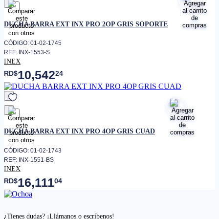
favorito
DUCHA BARRA EXT INX PRO 2OP GRIS SOPORTE
CÓDIGO: 01-02-1745
REF: INX-1553-S
INEX
10,542
RD$
24
favorito
DUCHA BARRA EXT INX PRO 4OP GRIS CUAD
CÓDIGO: 01-02-1743
REF: INX-1551-BS
INEX
16,111
RD$
04
¿Tienes dudas? ¡Llámanos o escríbenos!