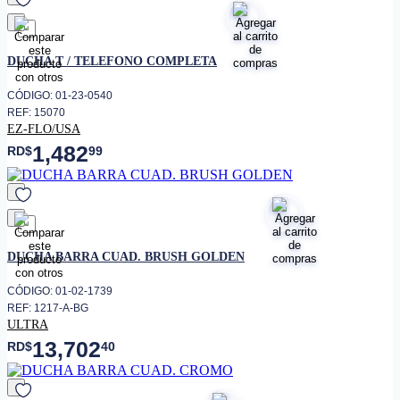
favorito
DUCHA T / TELEFONO COMPLETA
CÓDIGO: 01-23-0540
REF: 15070
EZ-FLO/USA
1,482
RD$
99
favorito
DUCHA BARRA CUAD. BRUSH GOLDEN
CÓDIGO: 01-02-1739
REF: 1217-A-BG
ULTRA
13,702
RD$
40