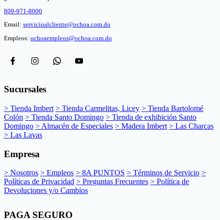
809-971-8000
Email:
servicioalcliente@ochoa.com.do
Empleos:
ochoaempleos@ochoa.com.do
Sucursales
> Tienda Imbert
> Tienda Carmelitas, Licey
> Tienda Bartolomé
Colón
> Tienda Santo Domingo
> Tienda de exhibición Santo
Domingo
> Almacén de Especiales
> Madera Imbert
> Las Charcas
> Las Lavas
Empresa
> Nosotros
> Empleos
> 8A PUNTOS
> Términos de Servicio
>
Políticas de Privacidad
> Preguntas Frecuentes
> Política de
Devoluciones y/o Cambios
PAGA SEGURO