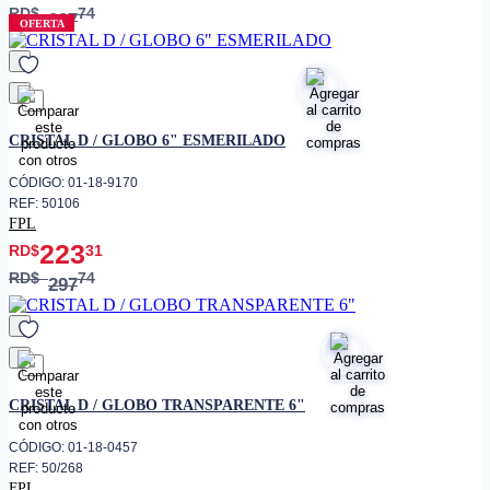
RD$
74
297
OFERTA
favorito
CRISTAL D / GLOBO 6" ESMERILADO
CÓDIGO: 01-18-9170
REF: 50106
FPL
223
RD$
31
RD$
74
297
favorito
CRISTAL D / GLOBO TRANSPARENTE 6"
CÓDIGO: 01-18-0457
REF: 50/268
FPL