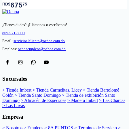
675
RD$
75
¿Tienes dudas? ¡Llámanos o escríbenos!
809-971-8000
Email:
servicioalcliente@ochoa.com.do
Empleos:
ochoaempleos@ochoa.com.do
Sucursales
> Tienda Imbert
> Tienda Carmelitas, Licey
> Tienda Bartolomé
Colón
> Tienda Santo Domingo
> Tienda de exhibición Santo
Domingo
> Almacén de Especiales
> Madera Imbert
> Las Charcas
> Las Lavas
Empresa
> Nosotros
> Empleos
> 8A PUNTOS
> Términos de Servicio
>