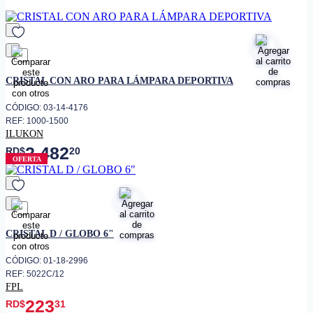
Vidrio templado con aro
• Material
metálico
Protección del sistema óptico y
• Función
difusión de luz
favorito
• Instalación
Montaje frontal con aro
CRISTAL CON ARO PARA LÁMPARA DEPORTIVA
Alta resistencia térmica y
• Resistencia
mecánica
CÓDIGO: 03-14-4176
• Uso
Exterior
REF: 1000-1500
ILUKON
Contra polvo, impactos y
• Protección
2,482
agentes climáticos
RD$
20
OFERTA
• Dimensiones
Según luminaria compatible
favorito
CRISTAL D / GLOBO 6"
CÓDIGO: 01-18-2996
REF: 5022C/12
FPL
223
RD$
31