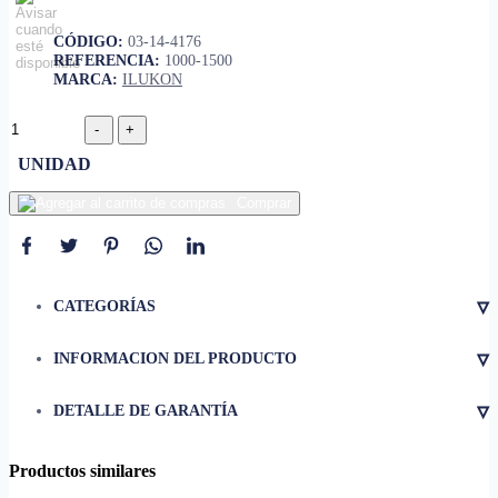
CÓDIGO:
03-14-4176
REFERENCIA:
1000-1500
MARCA:
ILUKON
UNIDAD
Comprar
▿
CATEGORÍAS
▿
INFORMACION DEL PRODUCTO
• Tipo
Cristal con aro para luminaria
▿
DETALLE DE GARANTÍA
Lámparas deportivas de alta
• Aplicación
intensidad
Luminarias HID 1000 W y 1500
Productos similares
• Compatibilidad
W