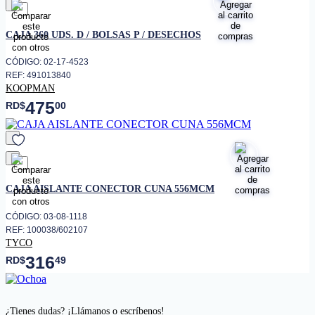
favorito
CAJA 360 UDS. D / BOLSAS P / DESECHOS
CÓDIGO: 02-17-4523
REF: 491013840
KOOPMAN
475
RD$
00
favorito
CAJA AISLANTE CONECTOR CUNA 556MCM
CÓDIGO: 03-08-1118
REF: 100038/602107
TYCO
316
RD$
49
¿Tienes dudas? ¡Llámanos o escríbenos!