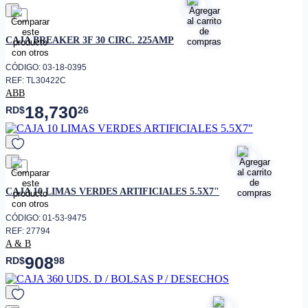
favorito
CAJA BREAKER 3F 30 CIRC. 225AMP
CÓDIGO: 03-18-0395
REF: TL30422C
ABB
18,730
RD$
26
favorito
CAJA 10 LIMAS VERDES ARTIFICIALES 5.5X7"
CÓDIGO: 01-53-9475
REF: 27794
A & B
908
RD$
98