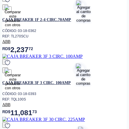
favorito
CAJA BREAKER 1F 2-4 CIRC.70AMP
CÓDIGO: 03-18-0362
REF: TL270SCU
ABB
2,237
RD$
72
favorito
CAJA BREAKER 3F 3 CIRC. 100AMP
CÓDIGO: 03-18-0393
REF: TQL100S
ABB
11,081
RD$
73