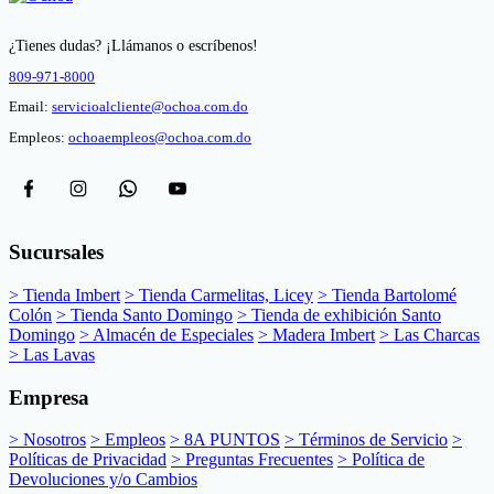
¿Tienes dudas? ¡Llámanos o escríbenos!
809-971-8000
Email:
servicioalcliente@ochoa.com.do
Empleos:
ochoaempleos@ochoa.com.do
Sucursales
> Tienda Imbert
> Tienda Carmelitas, Licey
> Tienda Bartolomé
Colón
> Tienda Santo Domingo
> Tienda de exhibición Santo
Domingo
> Almacén de Especiales
> Madera Imbert
> Las Charcas
> Las Lavas
Empresa
> Nosotros
> Empleos
> 8A PUNTOS
> Términos de Servicio
>
Políticas de Privacidad
> Preguntas Frecuentes
> Política de
Devoluciones y/o Cambios