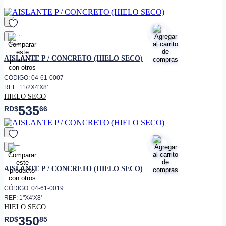
capacidad de adherencia, no
absorbe humedad y su
diversidad de medidas le
permite adaptarse a cualquier
diseño o calculo desperdiciando
el mínimo de material.
favorito
AISLANTE P / CONCRETO (HIELO SECO)
CÓDIGO: 04-61-0007
REF: 11/2X4'X8'
HIELO SECO
535
RD$
66
favorito
AISLANTE P / CONCRETO (HIELO SECO)
CÓDIGO: 04-61-0019
REF: 1"X4'X8'
HIELO SECO
350
RD$
85