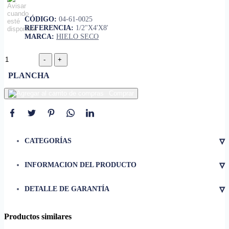
CÓDIGO:
04-61-0025
REFERENCIA:
1/2"X4'X8'
MARCA:
HIELO SECO
PLANCHA
Comprar
▿
CATEGORÍAS
▿
INFORMACION DEL PRODUCTO
• Dimensiónes
1 1/2 X 4' X 8'.
▿
DETALLE DE GARANTÍA
• Es utilizado como aligerante y
aislante térmico en losas de
entrepiso y azotea.
Productos similares
• cuenta con una gran