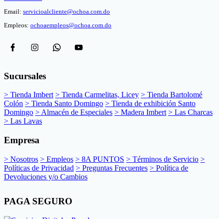
Email:
servicioalcliente@ochoa.com.do
Empleos:
ochoaempleos@ochoa.com.do
Sucursales
> Tienda Imbert
> Tienda Carmelitas, Licey
> Tienda Bartolomé
Colón
> Tienda Santo Domingo
> Tienda de exhibición Santo
Domingo
> Almacén de Especiales
> Madera Imbert
> Las Charcas
> Las Lavas
Empresa
> Nosotros
> Empleos
> 8A PUNTOS
> Términos de Servicio
>
Políticas de Privacidad
> Preguntas Frecuentes
> Política de
Devoluciones y/o Cambios
PAGA SEGURO