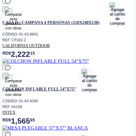
favorito
CASA D / CAMPANA 4 PERSONAS (210X240X130)
CÓDIGO: 01-43-8691
REF: CF182-2
CALIFORNIA OUTDOOR
2,222
RD$
15
favorito
COLCHON INFLABLE FULL 54”X75”
CÓDIGO: 01-43-9285
REF: 64108
INTEX
1,565
RD$
65