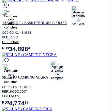
favorito
TABLERO P / BASKETBOL 48” C / BASE
CÓDIGO: 01-43-8813
REF: 51550
LIFE TIME
34,898
RD$
41
favorito
SILLA P / CAMPING NEGRA
CÓDIGO: 01-43-8430
REF: 2000032007
COLEMAN
4,774
RD$
16