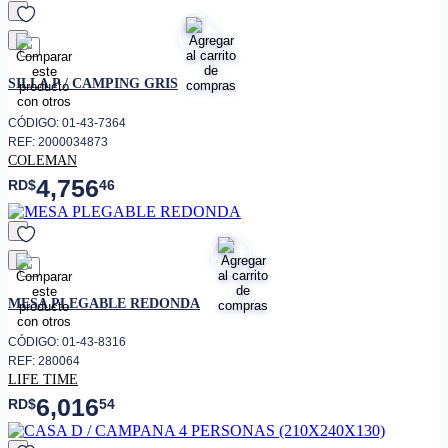
favorito
SILLA P / CAMPING GRIS
CÓDIGO: 01-43-7364
REF: 2000034873
COLEMAN
4,756
RD$
46
favorito
MESA PLEGABLE REDONDA
CÓDIGO: 01-43-8316
REF: 280064
LIFE TIME
6,016
RD$
54