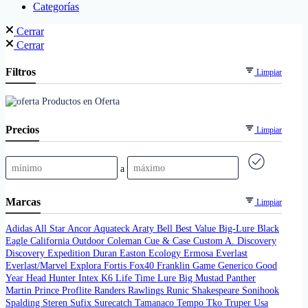
Categorías
Cerrar
Cerrar
Filtros
Limpiar
Productos en Oferta
Precios
Limpiar
a
Marcas
Limpiar
Adidas
All Star
Ancor
Aquateck
Araty
Bell
Best Value
Big-Lure
Black
Eagle
California Outdoor
Coleman
Cue & Case
Custom A.
Discovery
Discovery Expedition
Duran
Easton
Ecology
Ermosa
Everlast
Everlast/Marvel
Explora
Fortis
Fox40
Franklin
Game
Generico
Good
Year
Head
Hunter
Intex
K6
Life Time
Lure Big
Mustad
Panther
Martin
Prince
Proflite
Randers
Rawlings
Runic
Shakespeare
Sonihook
Spalding
Steren
Sufix
Surecatch
Tamanaco
Tempo
Tko
Truper
Usa