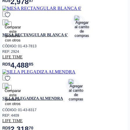
2,978
RD$
57
favorito
MESA RECTANGULAR BLANCA 6'
CÓDIGO: 01-43-7813
REF: 2924
LIFE TIME
4,488
RD$
85
favorito
SILLA PLEGADIZA ALMENDRA
CÓDIGO: 01-43-8317
REF: 4409
LIFE TIME
2,318
RD$
70