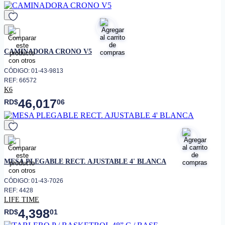
favorito
CAMINADORA CRONO V5
CÓDIGO: 01-43-9813
REF: 66572
K6
46,017
RD$
06
favorito
MESA PLEGABLE RECT. AJUSTABLE 4' BLANCA
CÓDIGO: 01-43-7026
REF: 4428
LIFE TIME
4,398
RD$
01