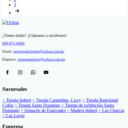
3
¿Tienes dudas? ¡Llámanos o escríbenos!
809-971-8000
Email:
servicioalcliente@ochoa.com.do
Empleos:
ochoaempleos@ochoa.com.do
Sucursales
> Tienda Imbert
> Tienda Carmelitas, Licey
> Tienda Bartolomé
Colón
> Tienda Santo Domingo
> Tienda de exhibición Santo
Domingo
> Almacén de Especiales
> Madera Imbert
> Las Charcas
> Las Lavas
Empresa