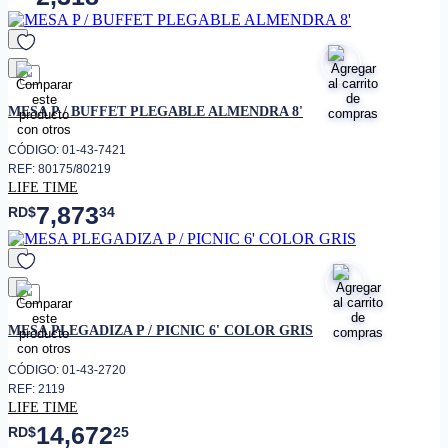
favorito
MESA P / BUFFET PLEGABLE ALMENDRA 8'
CÓDIGO: 01-43-7421
REF: 80175/80219
LIFE TIME
7,873
RD$
34
favorito
MESA PLEGADIZA P / PICNIC 6' COLOR GRIS
CÓDIGO: 01-43-2720
REF: 2119
LIFE TIME
14,672
RD$
25