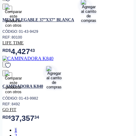
favorito
MESA PLEGABLE 37”X37” BLANCA
CÓDIGO: 01-43-9429
REF: 80100
LIFE TIME
4,427
RD$
43
favorito
CAMINADORA K840
CÓDIGO: 01-43-9982
REF: 8492
GO FIT
37,357
RD$
34
1
2