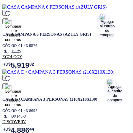
favorito
CASA CAMPANA 6 PERSONAS (AZULY GRIS)
CÓDIGO: 01-43-9576
REF: 11125
ECOLOGY
5,919
RD$
82
favorito
CASA D / CAMPANA 3 PERSONAS (210X210X130)
CÓDIGO: 01-43-8692
REF: DX145-3
DISCOVERY
4,886
RD$
44