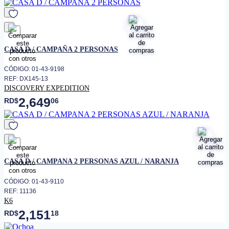
favorito
CASA D / CAMPAÑA 2 PERSONAS
CÓDIGO: 01-43-9198
REF: DX145-13
DISCOVERY EXPEDITION
2,649
RD$
06
favorito
CASA D / CAMPANA 2 PERSONAS AZUL / NARANJA
CÓDIGO: 01-43-9110
REF: 11136
K6
2,151
RD$
18