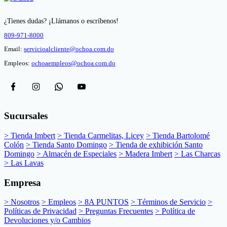
¿Tienes dudas? ¡Llámanos o escríbenos!
809-971-8000
Email:
servicioalcliente@ochoa.com.do
Empleos:
ochoaempleos@ochoa.com.do
Sucursales
> Tienda Imbert
> Tienda Carmelitas, Licey
> Tienda Bartolomé
Colón
> Tienda Santo Domingo
> Tienda de exhibición Santo
Domingo
> Almacén de Especiales
> Madera Imbert
> Las Charcas
> Las Lavas
Empresa
> Nosotros
> Empleos
> 8A PUNTOS
> Términos de Servicio
>
Políticas de Privacidad
> Preguntas Frecuentes
> Política de
Devoluciones y/o Cambios