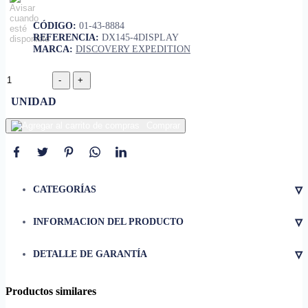
CÓDIGO:
01-43-8884
REFERENCIA:
DX145-4DISPLAY
MARCA:
DISCOVERY EXPEDITION
UNIDAD
Comprar
▿
CATEGORÍAS
▿
INFORMACION DEL PRODUCTO
• Material
poliéster
▿
DETALLE DE GARANTÍA
• Capacidad
3 personas
• Tamaño
205 x 175 x 130 cm
Productos similares
• Dimensiones del empaque
65 x 27.5 x 67.5 cm