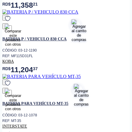
11,358
RD$
21
favorito
BATERIA P / VEHICULO 830 CCA
CÓDIGO: 03-12-1190
REF: MF115D31FL
KOBA
11,204
RD$
37
favorito
BATERIA PARA VEHÍCULO MT-35
CÓDIGO: 03-12-1078
REF: MT-35
INTERSTATE