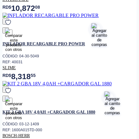
10,872
RD$
08
favorito
INFLADOR RECARGABLE PRO POWER
CÓDIGO: 04-30-5049
REF: 40031
SLIME
8,318
RD$
55
favorito
KIT 2 GBA 18V 4,0AH +CARGADOR GAL 1880
CÓDIGO: 03-12-1409
REF: 1600A015TD-000
BOSCH-HERR