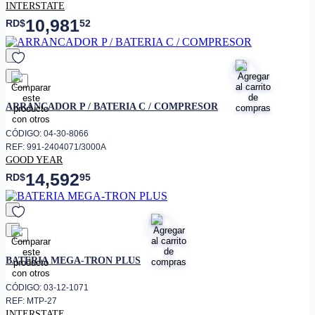
INTERSTATE
10,981
RD$
52
favorito
ARRANCADOR P / BATERIA C / COMPRESOR
CÓDIGO: 04-30-8066
REF: 991-2404071/3000A
GOOD YEAR
14,592
RD$
95
favorito
BATERIA MEGA-TRON PLUS
CÓDIGO: 03-12-1071
REF: MTP-27
INTERSTATE