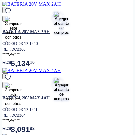
favorito
BATERIA 20V MAX 2AH
CÓDIGO: 03-12-1410
REF: DCB203
DEWALT
5,134
RD$
10
favorito
BATERIA 20V MAX 4AH
CÓDIGO: 03-12-1411
REF: DCB204
DEWALT
8,091
RD$
92