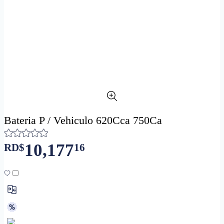
Bateria P / Vehiculo 620Cca 750Ca
10,177
RD$
16