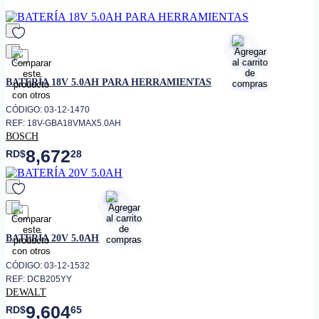
necesita. Garantía por uso
erróneo no serán cubiertas.
favorito
BATERÍA 18V 5.0AH PARA HERRAMIENTAS
CÓDIGO: 03-12-1470
REF: 18V-GBA18VMAX5.0AH
BOSCH
8,672
RD$
28
favorito
BATERÍA 20V 5.0AH
CÓDIGO: 03-12-1532
REF: DCB205YY
DEWALT
9,604
RD$
65