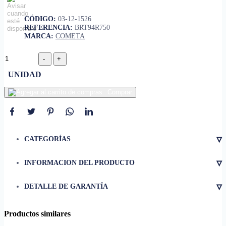
CÓDIGO:
03-12-1526
REFERENCIA:
BRT94R750
MARCA:
COMETA
UNIDAD
Comprar
▿
CATEGORÍAS
▿
INFORMACION DEL PRODUCTO
• Debe llenar la garantía en el
área al momento de recoger.
▿
DETALLE DE GARANTÍA
• Al momento de recoger este
artículo, debe revisar con el
Productos similares
encargado del área, que es el
correcto, para el uso que