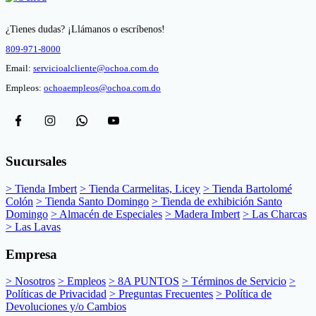
¿Tienes dudas? ¡Llámanos o escríbenos!
809-971-8000
Email:
servicioalcliente@ochoa.com.do
Empleos:
ochoaempleos@ochoa.com.do
Sucursales
> Tienda Imbert
> Tienda Carmelitas, Licey
> Tienda Bartolomé
Colón
> Tienda Santo Domingo
> Tienda de exhibición Santo
Domingo
> Almacén de Especiales
> Madera Imbert
> Las Charcas
> Las Lavas
Empresa
> Nosotros
> Empleos
> 8A PUNTOS
> Términos de Servicio
>
Políticas de Privacidad
> Preguntas Frecuentes
> Política de
Devoluciones y/o Cambios