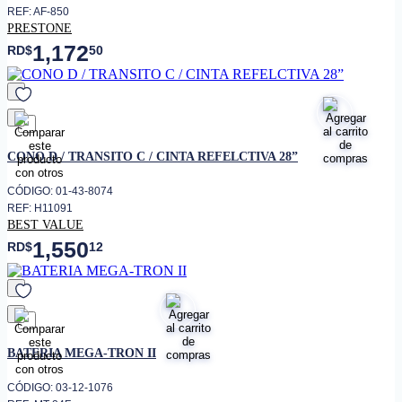
REF: AF-850
PRESTONE
1,172
RD$
50
favorito
CONO D / TRANSITO C / CINTA REFELCTIVA 28”
CÓDIGO: 01-43-8074
REF: H11091
BEST VALUE
1,550
RD$
12
favorito
BATERIA MEGA-TRON II
CÓDIGO: 03-12-1076