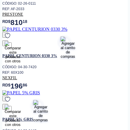
CÓDIGO: 02-26-0111
REF: AF-2033
PRESTONE
810
RD$
18
favorito
PAPEL CENTURION 0330 3%
CÓDIGO: 04-30-7420
REF: 60X100
NEXFIL
196
RD$
86
favorito
PAPEL 5% GRIS