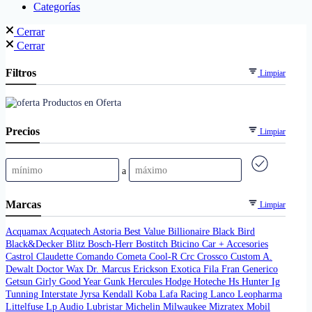
Categorías
Cerrar
Cerrar
Filtros
Limpiar
Productos en Oferta
Precios
Limpiar
a
Marcas
Limpiar
Acquamax
Acquatech
Astoria
Best Value
Billionaire
Black Bird
Black&Decker
Blitz
Bosch-Herr
Bostitch
Bticino
Car + Accesories
Castrol
Claudette
Comando
Cometa
Cool-R
Crc
Crossco
Custom A.
Dewalt
Doctor Wax
Dr. Marcus
Erickson
Exotica
Fila
Fran
Generico
Getsun
Girly
Good Year
Gunk
Hercules
Hodge
Hoteche
Hs
Hunter
Ig
Tunning
Interstate
Jyrsa
Kendall
Koba
Lafa Racing
Lanco
Leopharma
Littelfuse
Lp Audio
Lubristar
Michelin
Milwaukee
Mizratex
Mobil