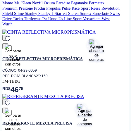
Momo
Mr. Kleen
Nexfil
Ozium
Paradise
Pegatanke
Permatex
Premium
Prestone
Prodin
Propulsa
Pulse
Race Sport
Reese
Revolution
Shield
Slime
Stanley
Stanley-I
Starrett
Steren
Sumex
Superkote
Swiss
Drive
Taeko
Turtlewax
Tw
Unno
Us Line Sport
Versachem
West
Wurth
favorito
CINTA REFLECTIVA MICROPRISMÁTICA
CÓDIGO: 04-29-0059
REF: ROJA-BLANCA2"X150'
3M-TEBG
46
RD$
75
favorito
REFRIGERANTE MEZCLA PRECISA