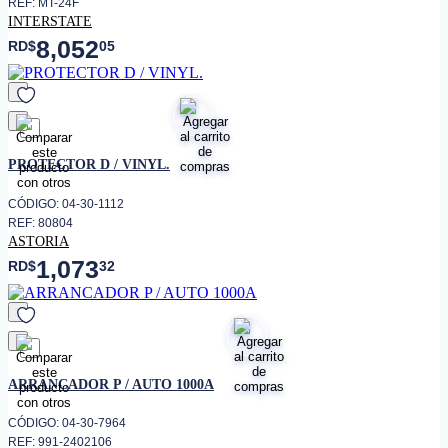
REF: MT-24F
INTERSTATE
8,052
RD$
05
favorito
PROTECTOR D / VINYL.
CÓDIGO: 04-30-1112
REF: 80804
ASTORIA
1,073
RD$
32
favorito
ARRANCADOR P / AUTO 1000A
CÓDIGO: 04-30-7964
REF: 991-2402106