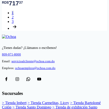
717
RD$
37
1
2
3
¿Tienes dudas? ¡Llámanos o escríbenos!
809-971-8000
Email:
servicioalcliente@ochoa.com.do
Empleos:
ochoaempleos@ochoa.com.do
Sucursales
> Tienda Imbert
> Tienda Carmelitas, Licey
> Tienda Bartolomé
Colón
> Tienda Santo Domingo
> Tienda de exhibición Santo