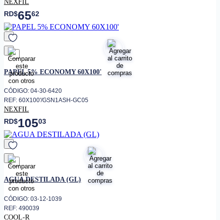
NEXFIL
65
RD$
62
favorito
PAPEL 5% ECONOMY 60X100'
CÓDIGO: 04-30-6420
REF: 60X100'/GSN1ASH-GC05
NEXFIL
105
RD$
03
favorito
AGUA DESTILADA (GL)
CÓDIGO: 03-12-1039
REF: 490039
COOL-R