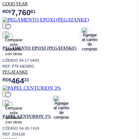
GOOD YEAR
7,760
RD$
61
favorito
PEGAMENTO EPOXI (PEGATANKE)
CÓDIGO: 04-17-0443
REF: PTK-NEGRO
PEGATANKE
464
RD$
31
favorito
PAPEL CENTURION 3%
CÓDIGO: 04-30-7419
REF: 20X100