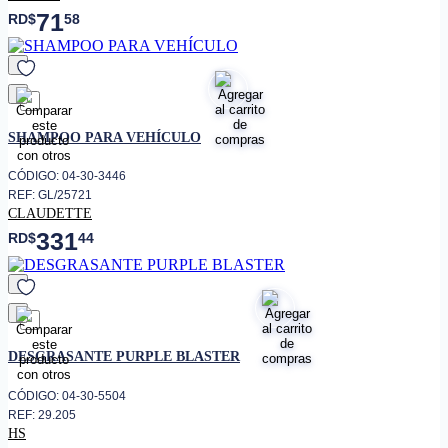
71
RD$
58
favorito
SHAMPOO PARA VEHÍCULO
CÓDIGO: 04-30-3446
REF: GL/25721
CLAUDETTE
331
RD$
44
favorito
DESGRASANTE PURPLE BLASTER
CÓDIGO: 04-30-5504
REF: 29.205
HS