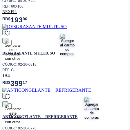
CÓDIGO: 04-30-6442
REF: 60X100
NEXFIL
193
RD$
06
favorito
DESGRASANTE MULTIUSO
CÓDIGO: 02-26-0818
REF: GL
TAH
399
RD$
17
favorito
ANTICONGELANTE + REFRIGERANTE
CÓDIGO: 02-26-0770