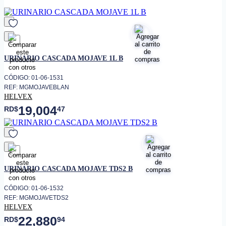
• Materiales Cerámica al alto
brillo
• Presión mínima de trabajo 1.0
kg/cm²
favorito
• Presión máxima de trabajo
URINARIO CASCADA MOJAVE 1L B
6.0 kg/cm²
• Tecnología Tecnología TDS
CÓDIGO: 01-06-1531
• Grado de calidad “A”
REF: MGMOJAVEBLAN
HELVEX
• Espesor grueso en la cerámica
19,004
para mayor resistencia Sistema
RD$
47
de sujeción reforzado.
Spud Ø 19 mm (3/4-14 NPSM)
• Tipo de instalación Conexión
Conexión a la descarga: Ø 2-11
a la alimentación
½ NPSM
favorito
• ACCESORIOS
Spud y empaque incluido
URINARIO CASCADA MOJAVE TDS2 B
• Incluye 2 juegos de anclas
para fijación de ac.inox. y
CÓDIGO: 01-06-1532
tornillos Incluye contra de
REF: MGMOJAVETDS2
acero inoxidable
HELVEX
22,880
RD$
94