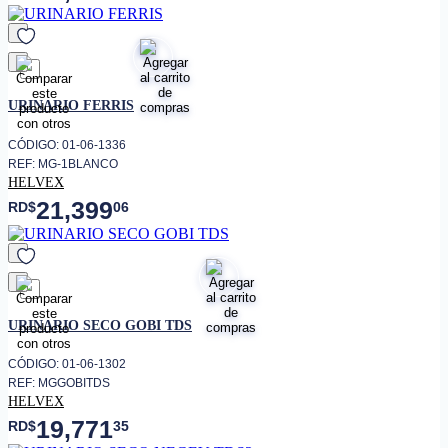
favorito
URINARIO FERRIS
CÓDIGO: 01-06-1336
REF: MG-1BLANCO
HELVEX
21,399
RD$
06
favorito
URINARIO SECO GOBI TDS
CÓDIGO: 01-06-1302
REF: MGGOBITDS
HELVEX
19,771
RD$
35