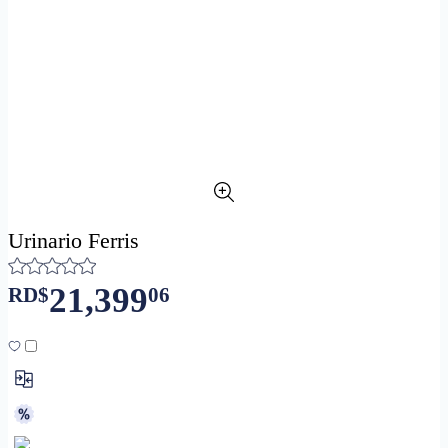
Urinario Ferris
21,399
RD$
06