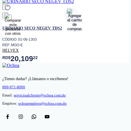
favorito
URINARIO SECO NEGEV TDS2
CÓDIGO: 01-06-1303
REF: MGO-E
HELVEX
20,109
RD$
22
¿Tienes dudas? ¡Llámanos o escríbenos!
809-971-8000
Email:
servicioalcliente@ochoa.com.do
Empleos:
ochoaempleos@ochoa.com.do