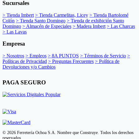
Sucursales
> Tienda Imbert
> Tienda Carmelitas, Licey
> Tienda Bartolomé
Colón
> Tienda Santo Domingo
> Tienda de exhibición Santo
Domingo
> Almacén de Especiales
> Madera Imbert
> Las Charcas
> Las Lavas
Empresa
> Nosotros
> Empleos
> 8A PUNTOS
> Términos de Servicio
>
Políticas de Privacidad
> Preguntas Frecuentes
> Política de
Devoluciones y/o Cambios
PAGA SEGURO
© 2026 Ferretería Ochoa S.A. Nombre que Construye. Todos los derechos
reservados.