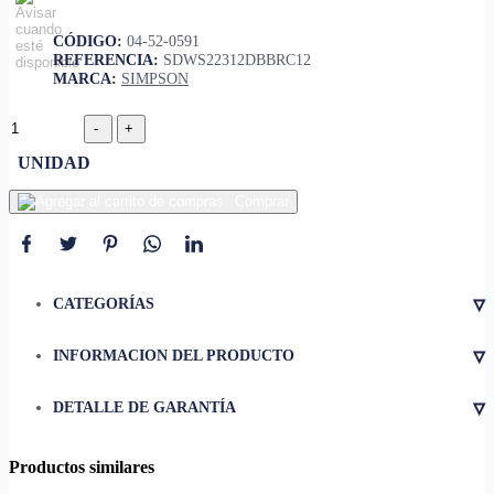
CÓDIGO:
04-52-0591
REFERENCIA:
SDWS22312DBBRC12
MARCA:
SIMPSON
UNIDAD
Comprar
▿
CATEGORÍAS
▿
INFORMACION DEL PRODUCTO
• Revestimiento en polvo negro,
revestimiento de doble barrera
▿
DETALLE DE GARANTÍA
para mayor protección contra
la corrosión
Productos similares
• Las puntas debajo de la
cabeza ofrecen un mayor