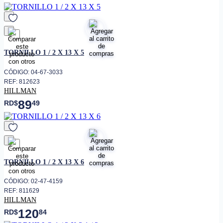
favorito
TORNILLO 1 / 2 X 13 X 5
CÓDIGO: 04-67-3033
REF: 812623
HILLMAN
89
RD$
49
favorito
TORNILLO 1 / 2 X 13 X 6
CÓDIGO: 02-47-4159
REF: 811629
HILLMAN
120
RD$
84