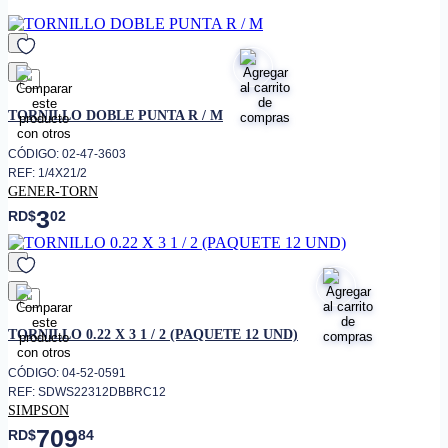
control al sentarse la cabeza
• Paquete de 12 unidades
• Dimensiónes
0.22 x 3 1/2 pulgadas
favorito
TORNILLO DOBLE PUNTA R / M
CÓDIGO: 02-47-3603
REF: 1/4X21/2
GENER-TORN
3
RD$
02
favorito
TORNILLO 0.22 X 3 1 / 2 (PAQUETE 12 UND)
CÓDIGO: 04-52-0591
REF: SDWS22312DBBRC12
SIMPSON
709
RD$
84