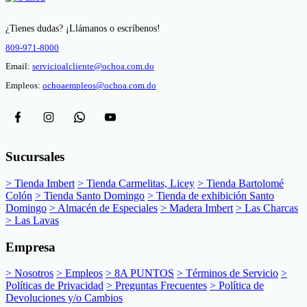
¿Tienes dudas? ¡Llámanos o escríbenos!
809-971-8000
Email:
servicioalcliente@ochoa.com.do
Empleos:
ochoaempleos@ochoa.com.do
Sucursales
> Tienda Imbert
> Tienda Carmelitas, Licey
> Tienda Bartolomé
Colón
> Tienda Santo Domingo
> Tienda de exhibición Santo
Domingo
> Almacén de Especiales
> Madera Imbert
> Las Charcas
> Las Lavas
Empresa
> Nosotros
> Empleos
> 8A PUNTOS
> Términos de Servicio
>
Políticas de Privacidad
> Preguntas Frecuentes
> Política de
Devoluciones y/o Cambios