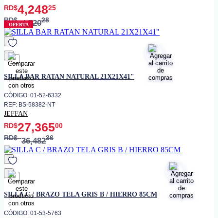
4,248
RD$
25
RD$
28
4,720
OFERTA
favorito
SILLA BAR RATAN NATURAL 21X21X41"
CÓDIGO: 01-52-6332
REF: BS-58382-NT
JEFFAN
27,365
RD$
00
RD$
36
36,482
favorito
SILLA C / BRAZO TELA GRIS B / HIERRO 85CM
CÓDIGO: 01-53-5763