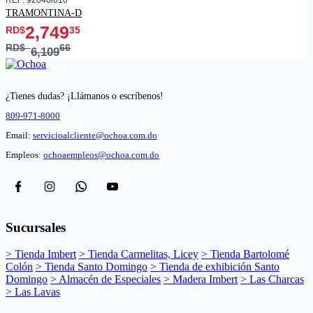
TRAMONTINA-D
2,749
RD$
35
RD$
66
6,109
¿Tienes dudas? ¡Llámanos o escríbenos!
809-971-8000
Email:
servicioalcliente@ochoa.com.do
Empleos:
ochoaempleos@ochoa.com.do
Sucursales
> Tienda Imbert
> Tienda Carmelitas, Licey
> Tienda Bartolomé
Colón
> Tienda Santo Domingo
> Tienda de exhibición Santo
Domingo
> Almacén de Especiales
> Madera Imbert
> Las Charcas
> Las Lavas