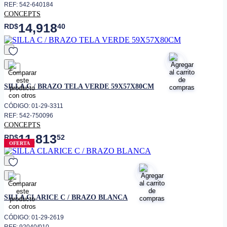
REF: 542-640184
CONCEPTS
14,918
RD$
40
favorito
SILLA C / BRAZO TELA VERDE 59X57X80CM
CÓDIGO: 01-29-3311
REF: 542-750096
CONCEPTS
11,813
RD$
52
OFERTA
favorito
SILLA CLARICE C / BRAZO BLANCA
CÓDIGO: 01-29-2619
REF: 92040/010