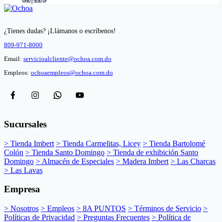
¿Tienes dudas? ¡Llámanos o escríbenos!
809-971-8000
Email:
servicioalcliente@ochoa.com.do
Empleos:
ochoaempleos@ochoa.com.do
Sucursales
> Tienda Imbert
> Tienda Carmelitas, Licey
> Tienda Bartolomé
Colón
> Tienda Santo Domingo
> Tienda de exhibición Santo
Domingo
> Almacén de Especiales
> Madera Imbert
> Las Charcas
> Las Lavas
Empresa
> Nosotros
> Empleos
> 8A PUNTOS
> Términos de Servicio
>
Políticas de Privacidad
> Preguntas Frecuentes
> Política de