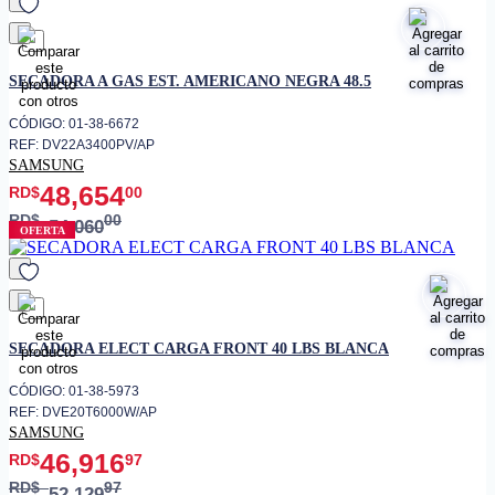
favorito
SECADORA A GAS EST. AMERICANO NEGRA 48.5
CÓDIGO: 01-38-6672
REF: DV22A3400PV/AP
SAMSUNG
48,654
RD$
00
RD$
00
54,060
OFERTA
favorito
SECADORA ELECT CARGA FRONT 40 LBS BLANCA
CÓDIGO: 01-38-5973
REF: DVE20T6000W/AP
SAMSUNG
46,916
RD$
97
RD$
97
52,129