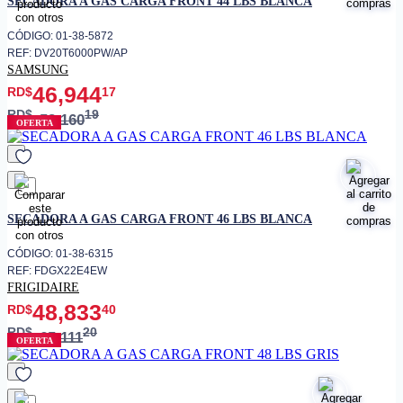
SECADORA A GAS CARGA FRONT 44 LBS BLANCA
• Puerta reversible
CÓDIGO: 01-38-5872
• Instalación & requerimientos
REF: DV20T6000PW/AP
• Diseño ventilado - requiere
SAMSUNG
salida de aire para gas
46,944
RD$
17
• Voltaje
120 V
RD$
19
52,160
OFERTA
• Frecuencia
60 Hz
favorito
SECADORA A GAS CARGA FRONT 46 LBS BLANCA
CÓDIGO: 01-38-6315
REF: FDGX22E4EW
FRIGIDAIRE
48,833
RD$
40
RD$
20
65,111
OFERTA