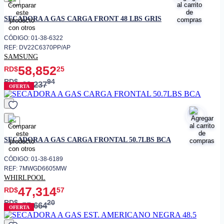
favorito
SECADORA A GAS CARGA FRONT 48 LBS GRIS
CÓDIGO: 01-38-6322
REF: DV22C6370PP/AP
SAMSUNG
58,852
RD$
25
RD$
94
69,237
OFERTA
favorito
SECADORA A GAS CARGA FRONTAL 50.7LBS BCA
CÓDIGO: 01-38-6189
REF: 7MWGD6605MW
WHIRLPOOL
47,314
RD$
57
RD$
20
55,664
OFERTA