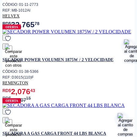
CÓDIGO: 01-11-2773
REF: MB-1012AI
HELVEX
32,765
RD$
78
OFERTA
favorito
SECADOR POWER VOLUMEN 1875W / 2 VELOCIDADE
CÓDIGO: 01-38-5366
REF: D3015(110)F
REMINGTON
2,076
RD$
43
RD$
15
2,307
OFERTA
favorito
SECADORA A GAS CARGA FRONT 44 LBS BLANCA