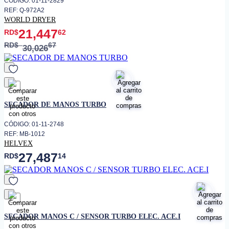
CÓDIGO: 01-11-2829
REF: Q-972A2
WORLD DRYER
21,447
RD$
62
RD$
67
30,026
favorito
SECADOR DE MANOS TURBO
CÓDIGO: 01-11-2748
REF: MB-1012
HELVEX
27,487
RD$
14
favorito
SECADOR MANOS C / SENSOR TURBO ELEC. ACE.I