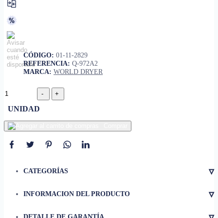
CÓDIGO:
01-11-2829
REFERENCIA:
Q-972A2
MARCA:
WORLD DRYER
UNIDAD
Comprar
▿
CATEGORÍAS
▿
INFORMACION DEL PRODUCTO
• Ancho
12 1/4 Pulgadas
▿
DETALLE DE GARANTÍA
• Profundidad
3 15/16 Pulgadas