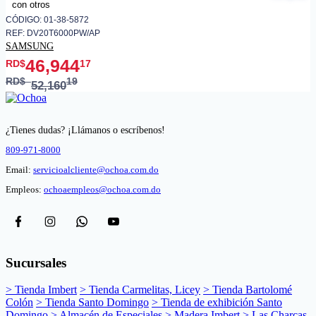
CÓDIGO: 01-38-5872
REF: DV20T6000PW/AP
SAMSUNG
46,944
RD$
17
RD$
19
52,160
¿Tienes dudas? ¡Llámanos o escríbenos!
809-971-8000
Email:
servicioalcliente@ochoa.com.do
Empleos:
ochoaempleos@ochoa.com.do
Sucursales
> Tienda Imbert
> Tienda Carmelitas, Licey
> Tienda Bartolomé
Colón
> Tienda Santo Domingo
> Tienda de exhibición Santo
Domingo
> Almacén de Especiales
> Madera Imbert
> Las Charcas