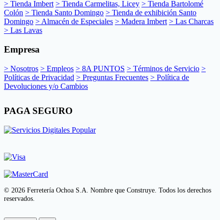
> Tienda Imbert
> Tienda Carmelitas, Licey
> Tienda Bartolomé
Colón
> Tienda Santo Domingo
> Tienda de exhibición Santo
Domingo
> Almacén de Especiales
> Madera Imbert
> Las Charcas
> Las Lavas
Empresa
> Nosotros
> Empleos
> 8A PUNTOS
> Términos de Servicio
>
Políticas de Privacidad
> Preguntas Frecuentes
> Política de
Devoluciones y/o Cambios
PAGA SEGURO
© 2026 Ferretería Ochoa S.A. Nombre que Construye. Todos los derechos
reservados.