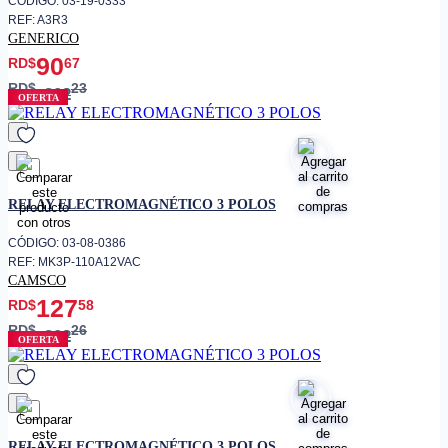
CÓDIGO: 03-19-0333
REF: A3R3
GENERICO
90
RD$
67
RD$
23
302
OFERTA
favorito
RELAY ELECTROMAGNÉTICO 3 POLOS
CÓDIGO: 03-08-0386
REF: MK3P-110A12VAC
CAMSCO
127
RD$
58
RD$
26
202
OFERTA
favorito
RELAY ELECTROMAGNÉTICO 3 POLOS