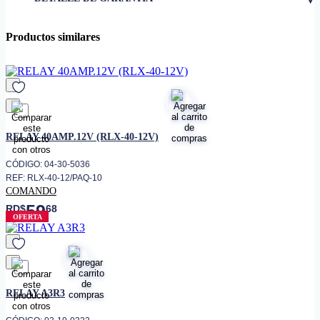
Productos similares
favorito
RELAY 40AMP.12V (RLX-40-12V)
CÓDIGO: 04-30-5036
REF: RLX-40-12/PAQ-10
COMANDO
59
RD$
68
OFERTA
favorito
RELAY A3R3