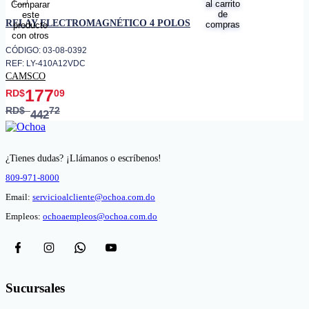
favorito
RELAY ELECTROMAGNÉTICO 4 POLOS
CÓDIGO: 03-08-0392
REF: LY-410A12VDC
CAMSCO
177
RD$
09
RD$
72
442
¿Tienes dudas? ¡Llámanos o escríbenos!
809-971-8000
Email:
servicioalcliente@ochoa.com.do
Empleos:
ochoaempleos@ochoa.com.do
Sucursales