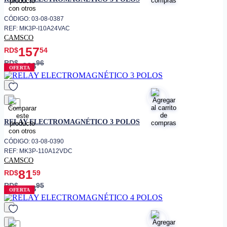
CÓDIGO: 03-08-0387
REF: MK3P-I10A24VAC
CAMSCO
157
RD$
54
RD$
96
283
OFERTA
favorito
RELAY ELECTROMAGNÉTICO 3 POLOS
CÓDIGO: 03-08-0390
REF: MK3P-110A12VDC
CAMSCO
81
RD$
59
RD$
95
203
OFERTA