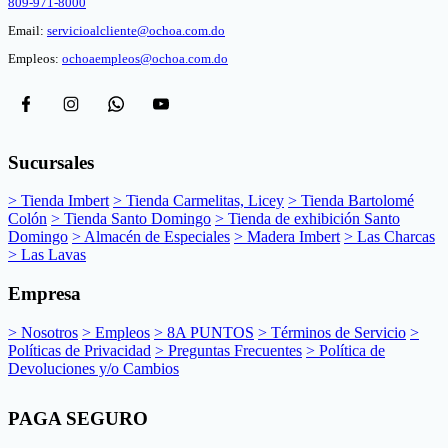
809-971-8000
Email:
servicioalcliente@ochoa.com.do
Empleos:
ochoaempleos@ochoa.com.do
Sucursales
> Tienda Imbert
> Tienda Carmelitas, Licey
> Tienda Bartolomé
Colón
> Tienda Santo Domingo
> Tienda de exhibición Santo
Domingo
> Almacén de Especiales
> Madera Imbert
> Las Charcas
> Las Lavas
Empresa
> Nosotros
> Empleos
> 8A PUNTOS
> Términos de Servicio
>
Políticas de Privacidad
> Preguntas Frecuentes
> Política de
Devoluciones y/o Cambios
PAGA SEGURO