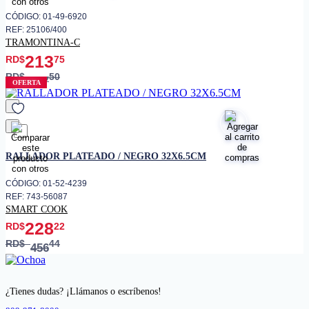
CÓDIGO: 01-49-6920
REF: 25106/400
TRAMONTINA-C
213
RD$
75
RD$
50
237
OFERTA
favorito
RALLADOR PLATEADO / NEGRO 32X6.5CM
CÓDIGO: 01-52-4239
REF: 743-56087
SMART COOK
228
RD$
22
RD$
44
456
¿Tienes dudas? ¡Llámanos o escríbenos!