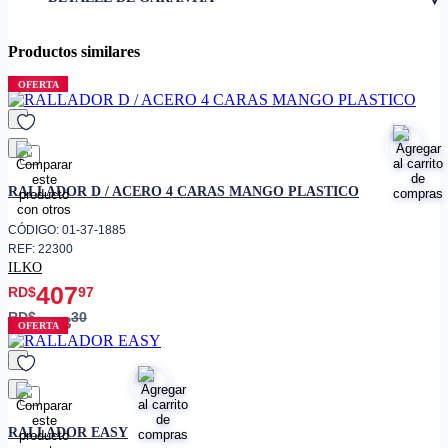
Productos similares
OFERTA
favorito
RALLADOR D / ACERO 4 CARAS MANGO PLASTICO
CÓDIGO: 01-37-1885
REF: 22300
ILKO
407
RD$
97
RD$
30
453
OFERTA
favorito
RALLADOR EASY