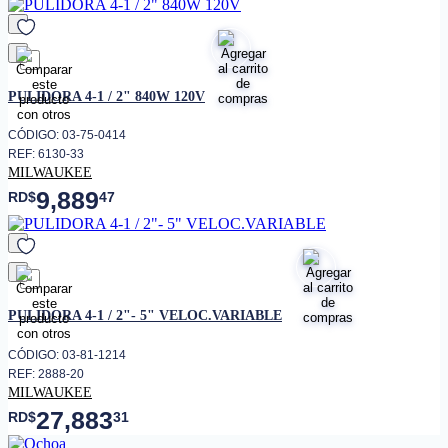
favorito
PULIDORA 4-1 / 2" 840W 120V
CÓDIGO: 03-75-0414
REF: 6130-33
MILWAUKEE
9,889
RD$
47
favorito
PULIDORA 4-1 / 2"- 5" VELOC.VARIABLE
CÓDIGO: 03-81-1214
REF: 2888-20
MILWAUKEE
27,883
RD$
31