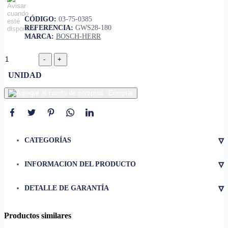
CÓDIGO:
03-75-0385
REFERENCIA:
GWS28-180
MARCA:
BOSCH-HERR
UNIDAD
Comprar
▿
CATEGORÍAS
▿
INFORMACION DEL PRODUCTO
• Tipo
Pulidora angular profesional
▿
DETALLE DE GARANTÍA
• Potencia
2800 W
• Velocidad sin carga
8500 rpm
Productos similares
• Diámetro del disco
180 mm (7")