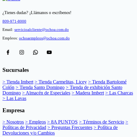
¿Tienes dudas? ¡Llámanos o escríbenos!
809-971-8000
Email:
servicioalcliente@ochoa.com.do
Empleos:
ochoaempleos@ochoa.com.do
Sucursales
> Tienda Imbert
> Tienda Carmelitas, Licey
> Tienda Bartolomé
Colón
> Tienda Santo Domingo
> Tienda de exhibición Santo
Domingo
> Almacén de Especiales
> Madera Imbert
> Las Charcas
> Las Lavas
Empresa
> Nosotros
> Empleos
> 8A PUNTOS
> Términos de Servicio
>
Políticas de Privacidad
> Preguntas Frecuentes
> Política de
Devoluciones y/o Cambios