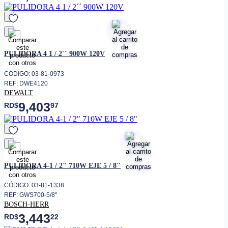
favorito
PULIDORA 4 1 / 2´´ 900W 120V
CÓDIGO: 03-81-0973
REF: DWE4120
DEWALT
9,403
RD$
97
favorito
PULIDORA 4-1 / 2" 710W EJE 5 / 8"
CÓDIGO: 03-81-1338
REF: GWS700-5/8"
BOSCH-HERR
3,443
RD$
22