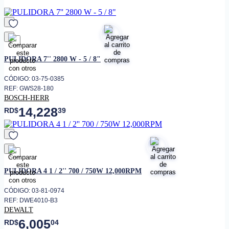
• Rosca del husillo
M14
• Peso
5.8 kg
Tri-Control (previene activación
• Interruptor
involuntaria)
favorito
PULIDORA 7'' 2800 W - 5 / 8"
Cubierta protectora con bloqueo
• Protección
de seguridad
CÓDIGO: 03-75-0385
• Ergonomía
Empuñadura antivibración
REF: GWS28-180
BOSCH-HERR
Sistema de flujo de aire
• Refrigeración
optimizado
14,228
RD$
39
Corte y desbaste de metal,
• Aplicaciones
concreto y otros materiales duros
Empuñadura lateral, cubierta
• Incluye
protectora, llave de ajuste
favorito
PULIDORA 4 1 / 2'' 700 / 750W 12,000RPM
CÓDIGO: 03-81-0974
REF: DWE4010-B3
DEWALT
6,005
RD$
04