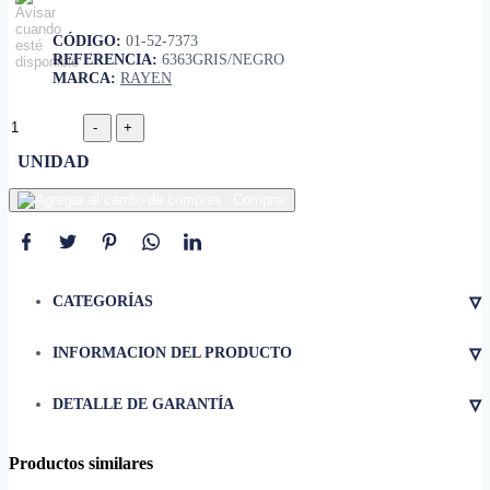
CÓDIGO:
01-52-7373
REFERENCIA:
6363GRIS/NEGRO
MARCA:
RAYEN
UNIDAD
Comprar
▿
CATEGORÍAS
▿
INFORMACION DEL PRODUCTO
• Capacidad
30 lit
▿
DETALLE DE GARANTÍA
• Material
plástico
• Dimensiones
26 x 35 x 65 cm
Productos similares
• Peso
1.40 lb