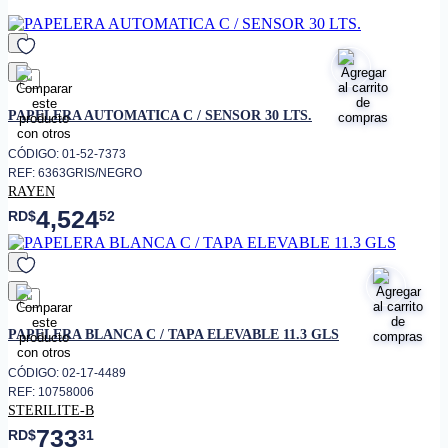
• Características adicionales
• Cubo de basura con sensor
inteligente, apertura manual o
automática con tecnología de
sensores infrarrojos. La forma
favorito
más higiénica de gestionar los
PAPELERA AUTOMATICA C / SENSOR 30 LTS.
residuos
• El cubo de basura de Rayen
CÓDIGO: 01-52-7373
cuenta con una capacidad de 30
REF: 6363GRIS/NEGRO
litros. Ideal para tu cocina o
RAYEN
exterior
4,524
RD$
52
• Papelera con tapa
desmontable
• Su forma rectangular y su
color hacen de este cubo un
diseño elegante y funcional
favorito
PAPELERA BLANCA C / TAPA ELEVABLE 11.3 GLS
CÓDIGO: 02-17-4489
REF: 10758006
STERILITE-B
733
RD$
31