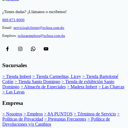
¿Tienes dudas? ¡Llámanos o escríbenos!
809-971-8000
Email:
servicioalcliente@ochoa.com.do
Empleos:
ochoaempleos@ochoa.com.do
Sucursales
> Tienda Imbert
> Tienda Carmelitas, Licey
> Tienda Bartolomé
Colón
> Tienda Santo Domingo
> Tienda de exhibición Santo
Domingo
> Almacén de Especiales
> Madera Imbert
> Las Charcas
> Las Lavas
Empresa
> Nosotros
> Empleos
> 8A PUNTOS
> Términos de Servicio
>
Políticas de Privacidad
> Preguntas Frecuentes
> Política de
Devoluciones y/o Cambios