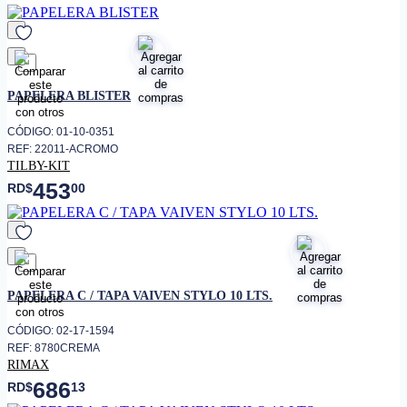
favorito
PAPELERA BLISTER
CÓDIGO: 01-10-0351
REF: 22011-ACROMO
TILBY-KIT
453
RD$
00
favorito
PAPELERA C / TAPA VAIVEN STYLO 10 LTS.
CÓDIGO: 02-17-1594
REF: 8780CREMA
RIMAX
686
RD$
13