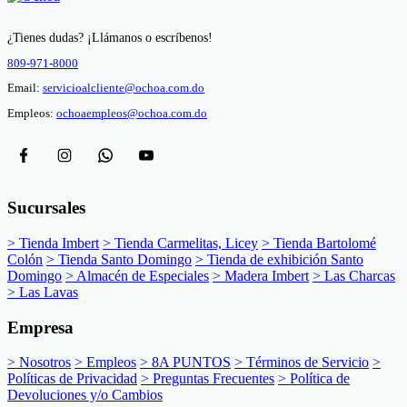
¿Tienes dudas? ¡Llámanos o escríbenos!
809-971-8000
Email:
servicioalcliente@ochoa.com.do
Empleos:
ochoaempleos@ochoa.com.do
Sucursales
> Tienda Imbert
> Tienda Carmelitas, Licey
> Tienda Bartolomé
Colón
> Tienda Santo Domingo
> Tienda de exhibición Santo
Domingo
> Almacén de Especiales
> Madera Imbert
> Las Charcas
> Las Lavas
Empresa
> Nosotros
> Empleos
> 8A PUNTOS
> Términos de Servicio
>
Políticas de Privacidad
> Preguntas Frecuentes
> Política de
Devoluciones y/o Cambios