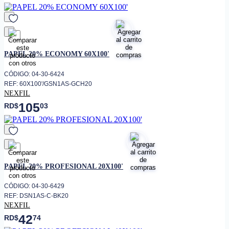
favorito
PAPEL 20% ECONOMY 60X100'
CÓDIGO: 04-30-6424
REF: 60X100'/GSN1AS-GCH20
NEXFIL
105
RD$
03
favorito
PAPEL 20% PROFESIONAL 20X100'
CÓDIGO: 04-30-6429
REF: DSN1AS-C-BK20
NEXFIL
42
RD$
74