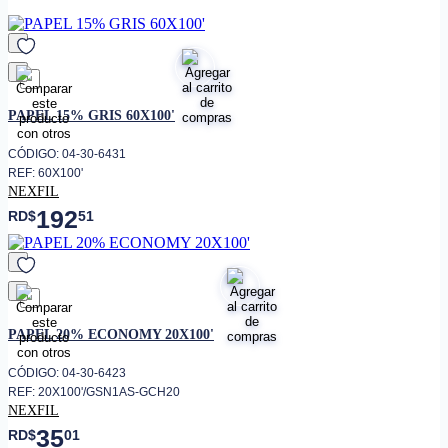
favorito
PAPEL 15% GRIS 60X100'
CÓDIGO: 04-30-6431
REF: 60X100'
NEXFIL
192
RD$
51
favorito
PAPEL 20% ECONOMY 20X100'
CÓDIGO: 04-30-6423
REF: 20X100'/GSN1AS-GCH20
NEXFIL
35
RD$
01