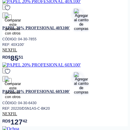
favorito
PAPEL 20% PROFESIONAL 40X100'
CÓDIGO: 04-30-7855
REF: 40X100'
NEXFIL
85
RD$
51
favorito
PAPEL 20% PROFESIONAL 60X100'
CÓDIGO: 04-30-6430
REF: 20220/DSN1AS-C-BK20
NEXFIL
127
RD$
42