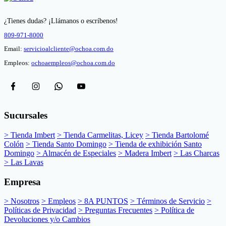
¿Tienes dudas? ¡Llámanos o escríbenos!
809-971-8000
Email:
servicioalcliente@ochoa.com.do
Empleos:
ochoaempleos@ochoa.com.do
Sucursales
> Tienda Imbert
> Tienda Carmelitas, Licey
> Tienda Bartolomé
Colón
> Tienda Santo Domingo
> Tienda de exhibición Santo
Domingo
> Almacén de Especiales
> Madera Imbert
> Las Charcas
> Las Lavas
Empresa
> Nosotros
> Empleos
> 8A PUNTOS
> Términos de Servicio
>
Políticas de Privacidad
> Preguntas Frecuentes
> Política de
Devoluciones y/o Cambios