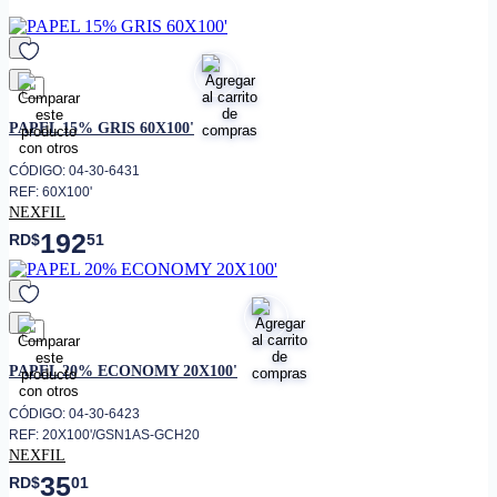
favorito
PAPEL 15% GRIS 60X100'
CÓDIGO: 04-30-6431
REF: 60X100'
NEXFIL
192
RD$
51
favorito
PAPEL 20% ECONOMY 20X100'
CÓDIGO: 04-30-6423
REF: 20X100'/GSN1AS-GCH20
NEXFIL
35
RD$
01