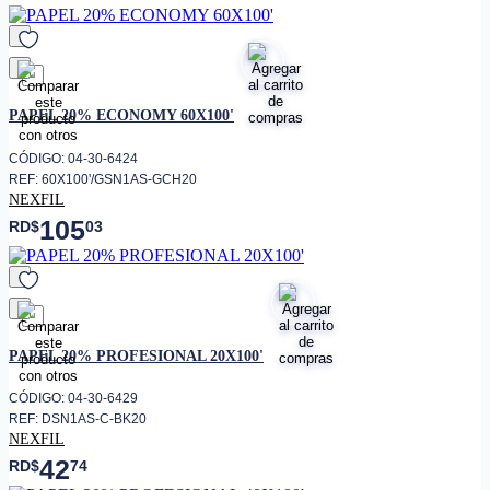
favorito
PAPEL 20% ECONOMY 60X100'
CÓDIGO: 04-30-6424
REF: 60X100'/GSN1AS-GCH20
NEXFIL
105
RD$
03
favorito
PAPEL 20% PROFESIONAL 20X100'
CÓDIGO: 04-30-6429
REF: DSN1AS-C-BK20
NEXFIL
42
RD$
74