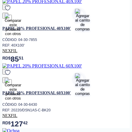
favorito
PAPEL 20% PROFESIONAL 40X100'
CÓDIGO: 04-30-7855
REF: 40X100'
NEXFIL
85
RD$
51
favorito
PAPEL 20% PROFESIONAL 60X100'
CÓDIGO: 04-30-6430
REF: 20220/DSN1AS-C-BK20
NEXFIL
127
RD$
42