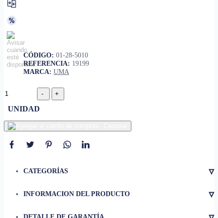
CÓDIGO:
01-28-5010
REFERENCIA:
19199
MARCA:
UMA
UNIDAD
Comprar
▿
CATEGORÍAS
▿
INFORMACION DEL PRODUCTO
• Material
Madera
▿
DETALLE DE GARANTÍA
• Color
Natural