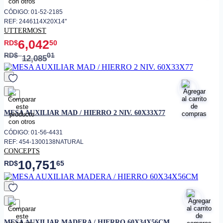
CÓDIGO: 01-52-2185
REF: 2446114X20X14"
UTTERMOST
6,042
RD$
50
RD$
01
12,085
favorito
MESA AUXILIAR MAD / HIERRO 2 NIV. 60X33X77
CÓDIGO: 01-56-4431
REF: 454-1300138NATURAL
CONCEPTS
10,751
RD$
65
favorito
MESA AUXILIAR MADERA / HIERRO 60X34X56CM