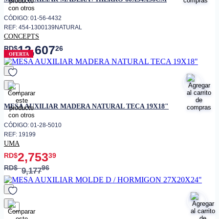
CÓDIGO: 01-56-4432
REF: 454-1300139NATURAL
CONCEPTS
12,607
RD$
26
OFERTA
favorito
MESA AUXILIAR MADERA NATURAL TECA 19X18"
CÓDIGO: 01-28-5010
REF: 19199
UMA
2,753
RD$
39
RD$
96
9,177
favorito