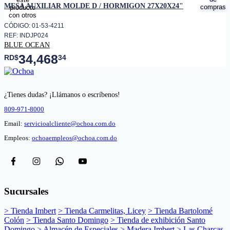
MESA AUXILIAR MOLDE D / HORMIGON 27X20X24"
CÓDIGO: 01-53-4211
REF: INDJP024
BLUE OCEAN
34,468
RD$
34
¿Tienes dudas? ¡Llámanos o escríbenos!
809-971-8000
Email:
servicioalcliente@ochoa.com.do
Empleos:
ochoaempleos@ochoa.com.do
Sucursales
> Tienda Imbert
> Tienda Carmelitas, Licey
> Tienda Bartolomé
Colón
> Tienda Santo Domingo
> Tienda de exhibición Santo
Domingo
> Almacén de Especiales
> Madera Imbert
> Las Charcas