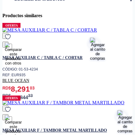
• Dimensiónes
19 x 18 pulgadas
Productos similares
• Uso
Exteriores
OFERTA
favorito
MESA AUXILIAR C / TABLA C / CORTAR
CÓDIGO: 01-53-4234
REF: EUR935
BLUE OCEAN
8,291
RD$
03
RD$
33
11,844
OFERTA
favorito
MESA AUXILIAR F / TAMBOR METAL MARTILLADO